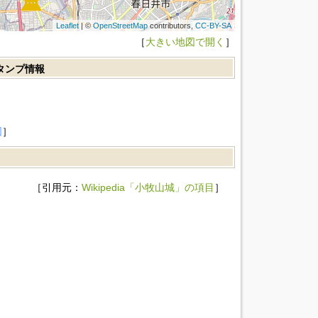
Leaflet
| ©
OpenStreetMap
contributors,
CC-BY-SA
［
大きい地図で開く
］
スタンプ情報
］
図
］
［引用元：
Wikipedia「小牧山城」の項目
］