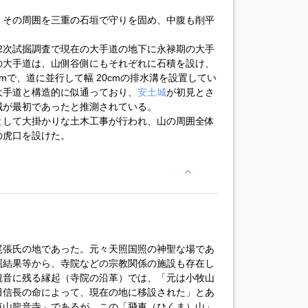
、その周囲を三重の石垣で守りを固め、中腹も削平
第2次試掘調査で現在の大手道の地下に永禄期の大手
の大手道は、山側谷側にもそれぞれに石積を設け、
mで、道に並行して幅 20cmの排水溝を設置してい
大手道と構造的に似通っており、
安土城
が初見とさ
城が最初であったと推測されている。
として大掛かりな土木工事が行われ、山の周囲全体
の虎口を設けた。
尾張氏の地であった。元々天照国照の神聖な場であ
掘結果等から、寺院などの宗教関係の施設も存在し
観音に残る縁起（寺院の沿革）では、「元は小牧山
田信長の命によって、現在の地に移設された」とあ
車山龍音寺」であるが、この「飛車（ひくま）山」