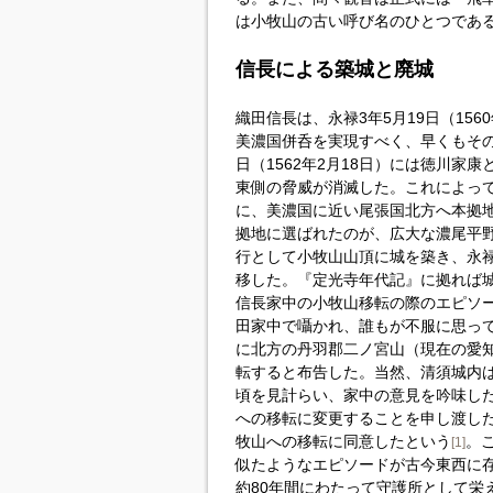
は小牧山の古い呼び名のひとつであ
信長による築城と廃城
織田信長は、永禄3年5月19日（15
美濃国併呑を実現すべく、早くもその
日（1562年2月18日）には徳川家
東側の脅威が消滅した。これによっ
に、美濃国に近い尾張国北方へ本拠
拠地に選ばれたのが、広大な濃尾平
行として小牧山山頂に城を築き、永禄
移した。『定光寺年代記』に拠れば
信長家中の小牧山移転の際のエピソ
田家中で囁かれ、誰もが不服に思っ
に北方の丹羽郡二ノ宮山（現在の愛
転すると布告した。当然、清須城内
頃を見計らい、家中の意見を吟味し
への移転に変更することを申し渡し
牧山への移転に同意したという
。
[1]
似たようなエピソードが古今東西に
約80年間にわたって守護所として栄