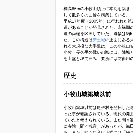
標高86mの小牧山頂上に本丸を築き
して数多くの曲輪を構築している。
平成17年度（2005年）に行われた
道があることが発見された。永禄期
道の両端を区画していた。道幅は約5
た。この構造は
安土城
の正面にある
れる大規模な大手道は、この小牧山
小牧・長久手の戦いの際には、陣城
を土塁と堀で囲み、要所には防衛用
歴史
小牧山城築城以前
小牧山築城以前は尾張村を開拓した
った事が確認されている。現代の発
ていたと考えられている。また間々
に寺院（間々観音）があったが、織
る。また、間々観音は正式には「飛