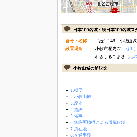
日本100名城・続日本100名城
番号・名称
（続）149 小牧山城
設置場所
小牧市歴史館［
地図
れきしるこまき［
地
小牧山城の解説文
1.概要
2.小牧山城
3.歴史
4.施設
5.催事
6.無許可植樹による遺構破壊
7.所在地
8.交通手段