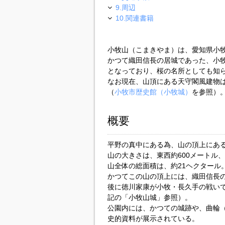
9.周辺
10.関連書籍
小牧山（こまきやま）は、愛知県小牧
かつて織田信長の居城であった、小
となっており、桜の名所としても知
なお現在、山頂にある天守閣風建物は
（
小牧市歴史館（小牧城）
を参照）
概要
平野の真中にある為、山の頂上にあ
山の大きさは、東西約600メートル、
山全体の総面積は、約21ヘクタール
かつてこの山の頂上には、織田信長
後に徳川家康が小牧・長久手の戦い
記の「小牧山城」参照）。
公園内には、かつての城跡や、曲輪
史的資料が展示されている。