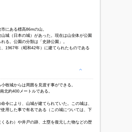
市にある標高86mの山。
牧山城（日本の城）があった。現在は山全体が公園
られる。公園の分類は「史跡公園」。
、1967年（昭和42年）に建てられたものである
。
る小牧城からは周囲を見渡す事ができる。
南北約400メートルである。
。
の命令により、山城が建てられていた。この城は、
で使用した事で有名である（この城については、下
（くるわ）や井戸の跡、土塁を復元した物などの歴