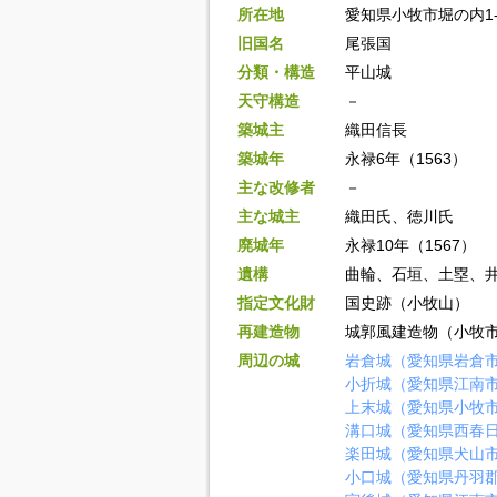
所在地
愛知県小牧市堀の内1-
旧国名
尾張国
分類・構造
平山城
天守構造
－
築城主
織田信長
築城年
永禄6年（1563）
主な改修者
－
主な城主
織田氏、徳川氏
廃城年
永禄10年（1567）
遺構
曲輪、石垣、土塁、
指定文化財
国史跡（小牧山）
再建造物
城郭風建造物（小牧市
周辺の城
岩倉城（愛知県岩倉
小折城（愛知県江南
上末城（愛知県小牧
溝口城（愛知県西春
楽田城（愛知県犬山
小口城（愛知県丹羽