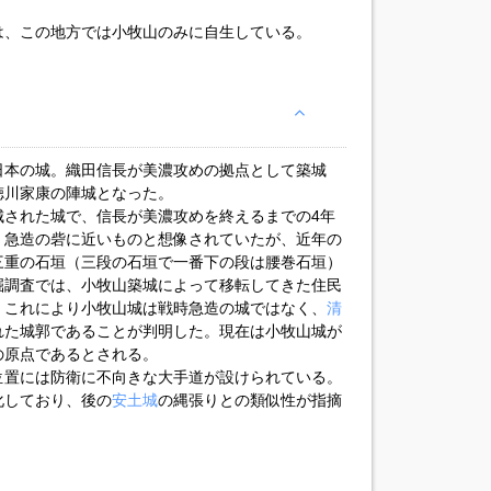
は、この地方では小牧山のみに自生している。
。
日本の城。織田信長が美濃攻めの拠点として築城
徳川家康の陣城となった。
城された城で、信長が美濃攻めを終えるまでの4年
、急造の砦に近いものと想像されていたが、近年の
三重の石垣（三段の石垣で一番下の段は腰巻石垣）
掘調査では、小牧山築城によって移転してきた住民
。これにより小牧山城は戦時急造の城ではなく、
清
れた城郭であることが判明した。現在は小牧山城が
の原点であるとされる。
位置には防衛に不向きな大手道が設けられている。
化しており、後の
安土城
の縄張りとの類似性が指摘