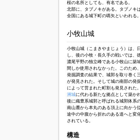
桜の名所としても、有名である。
北部に、タブノキがある。タブノキ
全国にある城下町の嚆矢といわれる
小牧山城
小牧山城（こまきやまじょう）は、
し、後の小牧・長久手の戦いでは、
濃尾平野の独立峰である小牧山に築
間しか使用されなかった。このため
発掘調査の結果で、城郭を取り巻く
が発見された。そして城の南部の発
によって営まれた町割も発見された
洲城
に代わる新たな拠点として築か
後に織豊系城郭と呼ばれる城郭体系
南山麓から本丸のある頂上に向かう
途中の中腹から折れのある道へと変
されている。
構造