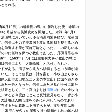
るとされる。
60年6月12日）の桶狭間の戦いに勝利した後、念願の
3ヶ月後から美濃攻めを開始した。永禄5年1月15
康と清須城においていわゆる清洲同盟を結び、尾張国
て、信長は全力で美濃国を攻める体制を整えるため
地を前進する策が実施可能となった。この新しい本
野の中に孤峰を保つ小牧山であった。丹羽長秀を奉
6年（1563年）7月には主要兵力を小牧山の城に
城は信長により「火車輪城」と名付けられた。
ードがある。清須から北方へ移転するという噂が織
ていた。そこで信長は一計を案じ、小牧山よりさら
知県犬山市楽田地区二ノ宮の本宮山）に城を築き移
は反対一色となった。信長は反対意見が十分に出た
た結果として、二ノ宮山よりは
清洲城
に近い小牧山
た。すると今度はほとんど反対意見もなく、皆が小
この計略は人間心理を巧みに利用したものであり、
存在するため真偽は不明であるが、文明年間以来、
え、家臣らが各々の屋敷を持つ清須から他の地へ移