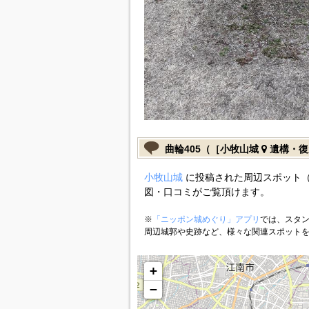
曲輪405（［小牧山城
遺構・復
小牧山城
に投稿された周辺スポット（
図・口コミがご覧頂けます。
※
「ニッポン城めぐり」アプリ
では、スタン
周辺城郭や史跡など、様々な関連スポット
+
−