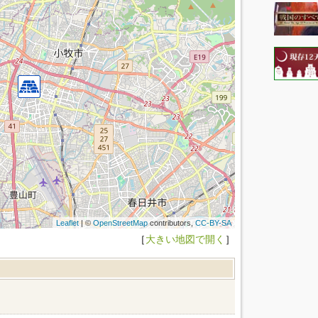
Leaflet
| ©
OpenStreetMap
contributors,
CC-BY-SA
［
大きい地図で開く
］