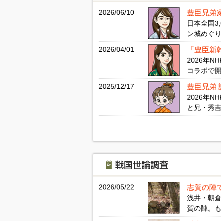
2026/06/10
豊臣兄弟
日本全国3
ン城めぐり
2026/04/01
「豊臣新
2026年
コラボで開
2025/12/17
豊臣兄弟
2026年
と兄・秀吉
2026/05/22
志賀の陣
浅井・朝
賀の陣。も