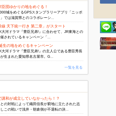
家臣団ゆかりの地をめぐる！
,000城をめぐるGPSスタンプラリーアプリ「ニッポ
」では滋賀県とのコラボレーシ...
幹線 天下統一行き 第二章」がスタート
NHK大河ドラマ『豊臣兄弟!』に合わせて、JR東海との
催されているキャンペーン「...
 誕生の地をめぐるキャンペーン
NHK大河ドラマ『豊臣兄弟!』の主人公である豊臣秀長
が生まれた愛知県名古屋市。G...
一覧を見る
で講和が成立していなかったら！？
倉との対戦によって織田信長が窮地に立たされた志
しこの戦いで浅井・朝倉側が不退転の決...