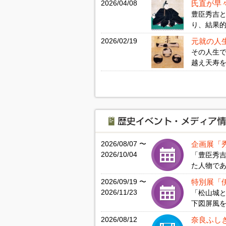
2026/04/08
氏直が早
豊臣秀吉
り、結果的
2026/02/19
元就の人
その人生
越え天寿を
2026/08/07 〜
企画展「
2026/10/04
「豊臣秀吉
た人物であり
2026/09/19 〜
特別展「
2026/11/23
「松山城
下図屏風を
2026/08/12
奈良ふしぎ