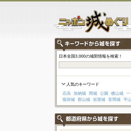
日本全国3,000の城郭情報を検索！
人気のキーワード
石高
加納城
岡城
公園
横山城
一
猿掛城
郡山城
岩屋城
富岡城
平