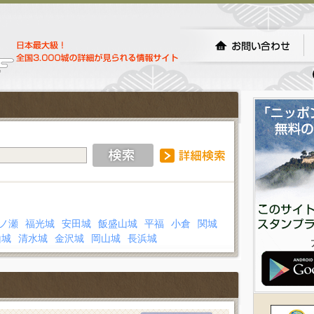
ノ瀬
福光城
安田城
飯盛山城
平福
小倉
関城
山城
清水城
金沢城
岡山城
長浜城