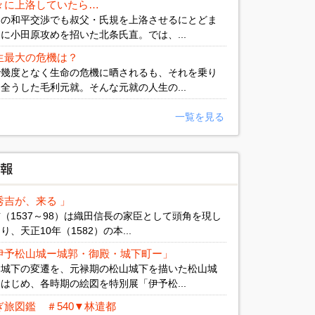
々に上洛していたら…
との和平交渉でも叔父・氏規を上洛させるにとどま
に小田原攻めを招いた北条氏直。では、...
生最大の危機は？
で幾度となく生命の危機に晒されるも、それを乗り
全うした毛利元就。そんな元就の人生の...
一覧を見る
秀吉が、来る 」
（1537～98）は織田信長の家臣として頭角を現し
、天正10年（1582）の本...
伊予松山城ー城郭・御殿・城下町ー」
と城下の変遷を、元禄期の松山城下を描いた松山城
はじめ、各時期の絵図を特別展「伊予松...
旅図鑑 ＃540▼林遣都