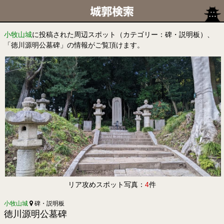
小牧山城
に投稿された周辺スポット（カテゴリー：碑・説明板）、
「徳川源明公墓碑」の情報がご覧頂けます。
リア攻めスポット写真：
4
件
小牧山城
碑・説明板
徳川源明公墓碑