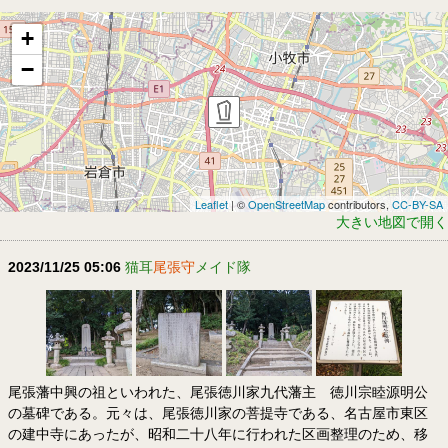
+
−
Leaflet
| ©
OpenStreetMap
contributors,
CC-BY-SA
大きい地図で開く
2023/11/25 05:06
猫耳
尾張守
メイド隊
尾張藩中興の祖といわれた、尾張徳川家九代藩主 徳川宗睦源明公
の墓碑である。元々は、尾張徳川家の菩提寺である、名古屋市東区
の建中寺にあったが、昭和二十八年に行われた区画整理のため、移