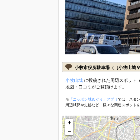
小牧市役所駐車場（［小牧山城
小牧山城
に投稿された周辺スポット（
地図・口コミがご覧頂けます。
※
「ニッポン城めぐり」アプリ
では、スタン
周辺城郭や史跡など、様々な関連スポット
+
−