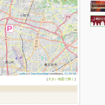
Leaflet
| ©
OpenStreetMap
contributors,
CC-BY-SA
［
大きい地図で開く
］