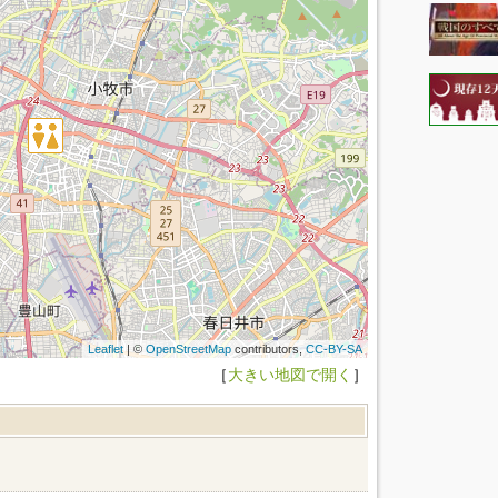
Leaflet
| ©
OpenStreetMap
contributors,
CC-BY-SA
［
大きい地図で開く
］