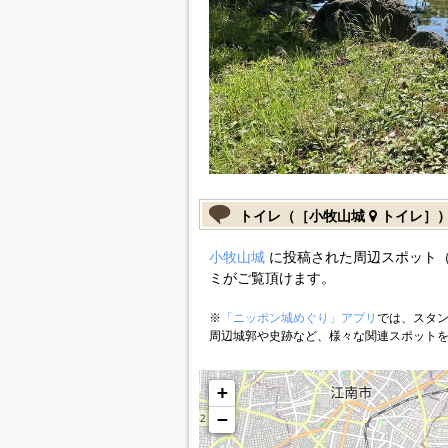
トイレ（［小牧山城
トイレ］
小牧山城
に投稿された周辺スポット（
ミがご覧頂けます。
※
「ニッポン城めぐり」アプリ
では、スタン
周辺城郭や史跡など、様々な関連スポット
+
−