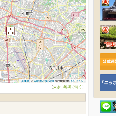
Leaflet
| ©
OpenStreetMap
contributors,
CC-BY-SA
［
大きい地図で開く
］