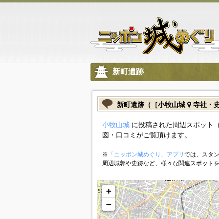
新町遺跡
新町遺跡（［小牧山城
寺社・
小牧山城
に投稿された周辺スポット
図・口コミがご覧頂けます。
※
「ニッポン城めぐり」アプリ
では、スタン
周辺城郭や史跡など、様々な関連スポット
+
−