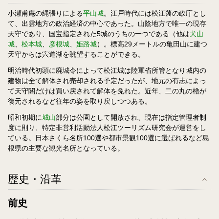
小瀬甫庵の縄張りによる
平山城
。江戸時代には松江藩の政庁とし
て、出雲地方の政治経済の中心であった。山陰地方で唯一の現存
天守であり、国宝指定された5城のうちの一つである（他は
犬山
城
、
松本城
、
彦根城
、
姫路城
）。標高29メートルの亀田山に建つ
天守からは宍道湖を眺望することができる。
明治時代初頭に廃城令によって松江城は陸軍省所管となり城内の
建物は全て解体され売却される予定だったが、地元の有志によっ
て天守閣だけは買い戻されて解体を免れた。近年、二の丸の櫓が
復元されるなど往年の姿を取り戻しつつある。
昭和初期に
城山
部分は公園として開放され、現在は指定管理者制
度に則り、特定非営利活動法人松江ツーリズム研究会が運営をし
ている。日本さくら名所100選や都市景観100選に選ばれるなど島
根県の主要な観光名所となっている。
歴史・沿革
前史