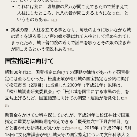
[36]
これには別に、虚無僧の尺八が聞こえてきたので捕まえて
人柱にしたところ、尺八の音が聞こえるようになった、と
いうものもある。
[37]
築城の際、人柱を立てる事となり、毎晩のように歌いながら城
の近くを通る美しい声の娘が選ばれて人柱として埋められてし
まったため、城下普門院の近くで謡曲を歌うとその娘の泣き声
が聞こえるという伝説もある
。
[38]
国宝指定に向けて
昭和30年代に、国宝指定に向けての運動や陳情があったが国宝指
定には至らなかった。松浦正敬が松江城の国宝指定も公約に掲げ
て松江市長（2期目）に当選した2009年（平成21年）以降は、
「松江城調査研究委員会」や「松江城を国宝にする市民の会」を
立ち上げるなど、国宝指定に向けての調査・運動が活発化した
[3
。
9]
懸賞金をかけて史料を探していたが、平成24年に松江神社で国宝
指定に重要な築城時期を特定できる「慶長拾六年正月吉祥日」な
どと書かれた祈祷札が見つかった
。2015年（平成27年）5月
[40]
[41]
15日に文化審議会が松江城天守の国宝指定について文部科学大臣