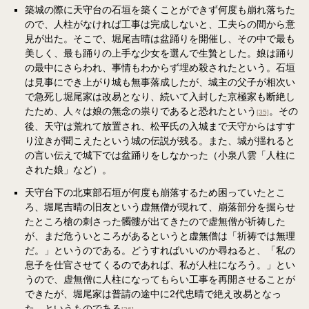
築城の際に天守台の石垣を築くことができず何度も崩れ落ちた
ので、人柱がなければ工事は完成しないと、工夫らの間から意
見が出た。そこで、堀尾吉晴は盆踊りを開催し、その中で最も
美しく、最も踊りの上手な少女を選んで生贄とした。娘は踊り
の最中にさらわれ、事情もわからず埋め殺されたという。石垣
は見事にでき上がり城も無事落成したが、城主の父子が相次い
で急死し堀尾家は改易となり、続いて入封した京極家も断絶し
たため、人々は娘の無念の祟りであると恐れたという
。その
[35]
後、天守は荒れて放置され、松平氏の入城まで天守からはすす
り泣きが聞こえたという城の伝説が残る。また、城が揺れると
の言い伝えで城下では盆踊りをしなかった（小泉八雲「人柱に
された娘」など）。
天守台下の北東部石垣が何度も崩落するため困っていたとこ
ろ、堀尾吉晴の旧友という虚無僧が現れて、崩落部分を掘らせ
たところ槍の刺さった髑髏が出てきたので虚無僧が祈祷した
が、まだ危ういところがあるというと虚無僧は「祈祷では無理
だ。」というのである。どうすればいいのか尋ねると、「私の
息子を仕官させてくるのであれば、私が人柱になろう。」とい
うので、虚無僧に人柱になってもらい工事を再開させることが
できたが、堀尾家は普請の途中に2代忠晴で絶え改易となっ
た、というものである
。