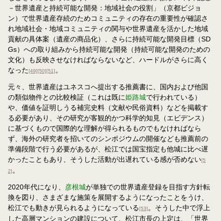
－世界遺産と持続可能な開発：地域社会の役割」（京都ビジョ
ン）で世界遺産存続のためコミュニティの存在の重要性が確認さ
れ地域社会・地域コミュニティの関与や世界遺産を活かした地域
貢献の具体案（遺産の商品化）、さらに持続可能な開発目標（SD
Gs）への取り組みから持続可能な開発（持続可能な開発のための
文化）も反映させなければならないなど、ハードルがさらに高く
なった
。
[49]
[50]
[51]
元々、世界遺産はユネスコへ提出する推薦書に、国内および他国
の類似物件との比較検証（これは既に
姫路城
で行われている）
や、価値を証明しうる補完史料（文献や民俗資料）などを掲載す
る必要があり、その研究が客観的かつ科学的知見（エビデンス）
に基づくもので国際的な理解が得られるものでもなければなら
ず、海外の研究者を招いてのシンポジウムの開催なども推薦前の
準備段階で行う必要があるが、松江では国宝指定も他城に比べ遅
かったこともあり、そうした活動が出遅れている感が否めない
[5
。
2]
2020年代になり、
彦根城
が単独での世界遺産登録を目指す方針転
換を図り、さまざまな施策を展開するようになったことをうけ、
松江でも動きが見られるようになっている
。そうした中で浮上
[53]
した高層マンションの建設について、松江市長の上定は、「世界