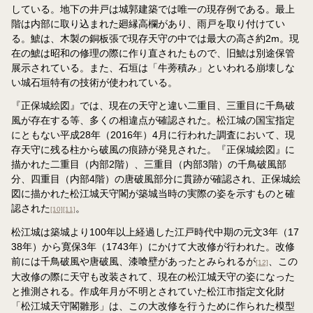
している。地下の井戸は城郭建築では唯一の現存例である。最上
階は内部に取り込まれた廻縁高欄があり、雨戸を取り付けてい
る。鯱は、木製の銅板張で現存天守の中では最大の高さ約2m。現
在の鯱は昭和の修理の際に作り直されたもので、旧鯱は別途保管
展示されている。また、石垣は「牛蒡積み」といわれる崩壊しな
い城石垣特有の技術が使われている。
『正保城絵図』では、現在の天守と違い二重目、三重目に千鳥破
風が存在する等、多くの相違点が確認された。松江城の国宝指定
にともない平成28年（2016年）4月に行われた調査において、現
存天守に残る柱から破風の痕跡が発見された。『正保城絵図』に
描かれた二重目（内部2階）、三重目（内部3階）の千鳥破風部
分、四重目（内部4階）の唐破風部分に貫跡が確認され、正保城絵
図に描かれた松江城天守閣が築城当時の実際の姿を示すものと確
認された
。
[10]
[11]
松江城は築城より100年以上経過した江戸時代中期の元文3年（17
38年）から寛保3年（1743年）にかけて大改修が行われた。改修
前には千鳥破風や唐破風、漆喰壁があったとみられるが
、この
[12]
大改修の際に天守も改装されて、現在の松江城天守の姿になった
と推測される。作成年月が不明とされていた松江市指定文化財
「松江城天守閣雛形」は、この大改修を行うために作られた模型