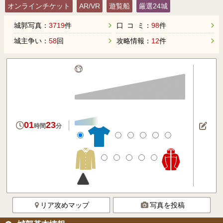
オンラインチケット
AR/VR
遊覧船
厳選24城
城郭写真：
3719
件
口 コ ミ：
98
件
城主争い：
58
回
攻略情報：
12
件
01
23
時間
分
リア攻めマップ
写真を投稿