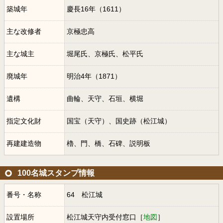
築城年
慶長16年（1611）
主な改修者
京極忠高
主な城主
堀尾氏、京極氏、松平氏
廃城年
明治4年（1871）
遺構
曲輪、天守、石垣、横堀
指定文化財
国宝（天守）、国史跡（松江城）
再建建造物
櫓、門、橋、石碑、説明板
100名城スタンプ情報
番号・名称
64 松江城
設置場所
松江城天守内受付窓口［
地図
］