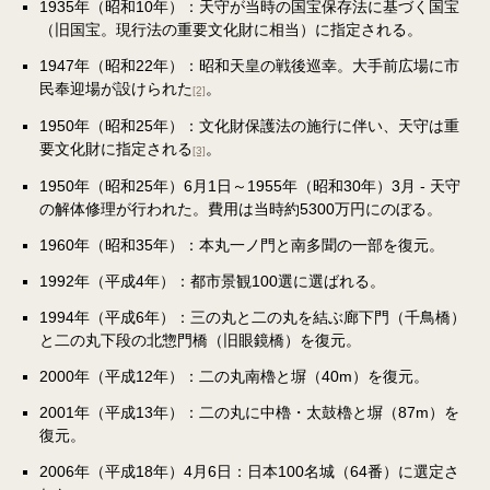
1935年（昭和10年）：天守が当時の国宝保存法に基づく国宝
（旧国宝。現行法の重要文化財に相当）に指定される。
1947年（昭和22年）：昭和天皇の戦後巡幸。大手前広場に市
民奉迎場が設けられた
。
[2]
1950年（昭和25年）：文化財保護法の施行に伴い、天守は重
要文化財に指定される
。
[3]
1950年（昭和25年）6月1日～1955年（昭和30年）3月 - 天守
の解体修理が行われた。費用は当時約5300万円にのぼる。
1960年（昭和35年）：本丸一ノ門と南多聞の一部を復元。
1992年（平成4年）：都市景観100選に選ばれる。
1994年（平成6年）：三の丸と二の丸を結ぶ廊下門（千鳥橋）
と二の丸下段の北惣門橋（旧眼鏡橋）を復元。
2000年（平成12年）：二の丸南櫓と塀（40m）を復元。
2001年（平成13年）：二の丸に中櫓・太鼓櫓と塀（87m）を
復元。
2006年（平成18年）4月6日：日本100名城（64番）に選定さ