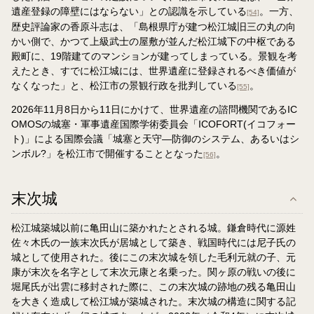
遺産登録の障壁にはならない」との認識を示している
。一方、
[54]
歴史評論家の香原斗志は、「島根県庁が建つ松江城旧三の丸の向
かい側で、かつて上級武士の屋敷が並んだ松江城下の中枢である
殿町に、19階建てのマンションが建ってしまっている。景観を考
えたとき、すでに松江城には、世界遺産に登録されるべき価値が
なくなった」と、松江市の景観行政を批判している
。
[55]
2026年11月8日から11日にかけて、世界遺産の諮問機関であるIC
OMOSの城塞・軍事遺産国際学術委員会「ICOFORT(イコフォー
ト)」による国際会議「城塞と天守―防御のシステム、あるいはシ
ンボル?」を松江市で開催することとなった
。
[56]
末次城
松江城築城以前に亀田山に築かれたとされる城。鎌倉時代に源姓
佐々木氏の一族末次氏が居城として築き、戦国時代には尼子氏の
城として使用された。後にこの末次城を領した毛利元就の子、元
康が末次を名字として末次元康と名乗った。関ヶ原の戦いの後に
堀尾氏が出雲に移封された際に、この末次城の跡地の残る亀田山
を大きく造成して松江城が築城された。末次城の構造に関する記