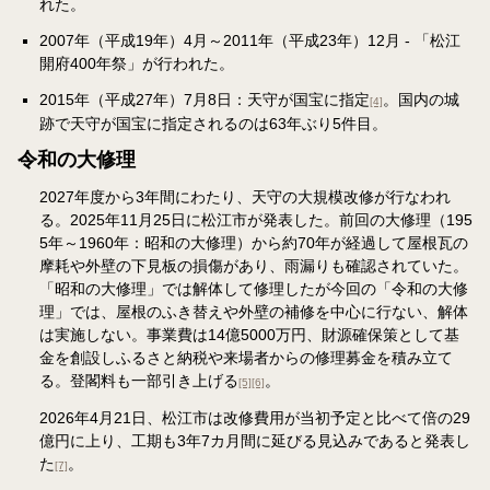
れた。
2007年（平成19年）4月～2011年（平成23年）12月 - 「松江
開府400年祭」が行われた。
2015年（平成27年）7月8日：天守が国宝に指定
。国内の城
[4]
跡で天守が国宝に指定されるのは63年ぶり5件目。
令和の大修理
2027年度から3年間にわたり、天守の大規模改修が行なわれ
る。2025年11月25日に松江市が発表した。前回の大修理（195
5年～1960年：昭和の大修理）から約70年が経過して屋根瓦の
摩耗や外壁の下見板の損傷があり、雨漏りも確認されていた。
「昭和の大修理」では解体して修理したが今回の「令和の大修
理」では、屋根のふき替えや外壁の補修を中心に行ない、解体
は実施しない。事業費は14億5000万円、財源確保策として基
金を創設しふるさと納税や来場者からの修理募金を積み立て
る。登閣料も一部引き上げる
。
[5]
[6]
2026年4月21日、松江市は改修費用が当初予定と比べて倍の29
億円に上り、工期も3年7カ月間に延びる見込みであると発表し
た
。
[7]