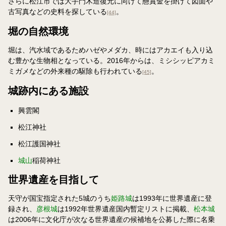
さらに松江市では大手門木造復元に向けて懸賞金を掛けて図面や
古写真などの史料を探している
。
[44]
堀の自然環境
堀は、汽水域であるためハゼやメダカ、時にはアカエイも入り込
む豊かな生物相となっている。2016年からは、ミシシッピアカミ
ミガメなどの外来種の駆除も行われている
。
[45]
城跡内にある施設
興雲閣
松江神社
松江護国神社
城山
稲荷神社
世界遺産を目指して
天守が国宝指定された5城のうち
姫路城
は1993年に世界遺産に登
録され、
彦根城
は1992年世界遺産国内暫定リストに掲載、
松本城
は2006年に文化庁が次なる世界遺産の候補地を公募した際に名乗