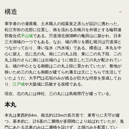
構造
軍学者の小瀬甫庵、土木職人の稲葉覚之丞らが設計に携わった。
松江市街の北部に位置し、南を流れる京橋川を外堀とする輪郭連
郭複合式
平山城
である。宍道湖北側湖畔の亀田山に築かれ、日本
三大湖城の一つでもある。なお、城の周りを囲む堀川は宍道湖と
つながっており、薄い塩水（汽水域）である。構造は、本丸を中
心に据え、北に北の丸、南に二の丸上段、東に二の丸下段、二の
丸上段のさらに南には出城のように独立した三の丸が配されてい
る。城の中心となる御殿は二の丸上段に置かれていたが、敷地が
狭いため三の丸にも御殿が建てられ藩主は主にこちらで生活して
いたようだ。大手門は石垣のみが残るが巨大な枡形を形成してお
り、
江戸城
や大阪城に匹敵する規模である。
現在、北の丸には神社、三の丸には島根県庁が建っている。
本丸
本丸は東西約54m、南北約123mの長方形で、東寄りに天守が建
つ。基本的に、計6基の二層櫓が多聞櫓により結ばれていたが、鬼
門にあたる北東のみは二層櫓を設けず、土塀のみを配置してい