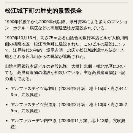
松江城下町の歴史的景観保全
1990年代後半から2000年代以降、県外資本による多くのマンショ
ン・ホテル・病院などの高層建造物が建設されている。
1997年10月13日、高さ75ｍある山陰合同銀行本店ビルが大橋川南
側の橋南地区・松江市魚町に建設された。このビルの建設によっ
て、江戸時代の初め、堀尾吉晴・忠氏が松江城建設地を決定した
地とされる床几山からの眺望が遮断された。
山陰合同銀行本店ビルの建設以降、大橋川北側・橋北地区におい
ても、高層建造物の建設が相次いでいる。主な高層建造物は下記
の通りである。
アルファステイツ母衣町（2004年9月築、地上15階・高さ44.1
6ｍ、穴吹興産）
アルファステイツ宍道湖（2006年3月築、地上13階・高さ39.2
9ｍ、穴吹興産）
アルファガーデン内中原（2006年11月築、地上13階、穴吹興
産）