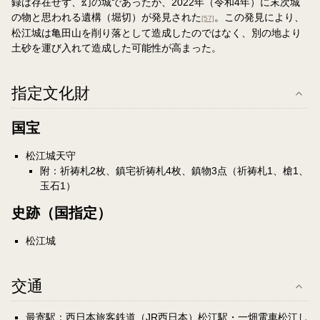
録は存在せず、幻の城であったが、2022年（令和4年）に末次城
の物と思われる遺構（堀切）が発見された
。この発見により、
[57]
松江城は亀田山を削り落として造成したのではなく、別の地より
土砂を運び入れて造成した可能性が高まった。
指定文化財
国宝
松江城天守
附：祈祷札2枚、鎮宅祈祷札4枚、鎮物3点（祈祷札1、槍1、
玉石1）
史跡（国指定）
松江城
交通
最寄駅：西日本旅客鉄道（JR西日本）松江駅・一畑電車松江し