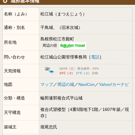
城郭基本情報
名称（よみ）
松江城（まつえじょう）
通称・別名
千鳥城、（旧末次城）
島根県松江市殿町
所在地
周辺の宿
問い合わせ
松江城山公園管理事務局［
電話
］
08/09（日） 降水確率：50%
天気情報
33℃［-2］
27℃［-1］
詳細
地図
マップ
／
周辺の城
／
NaviCon
／
Yahoo!カーナビ
分類・構造
輪郭連郭複合式平山城
複合式望楼型［4重5階地下1階／1607年築／現
天守構造
存］
築城主
堀尾忠氏