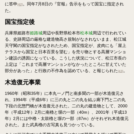
に答申
。同年7月8日の『官報』告示をもって国宝に指定され
[42]
た。
国宝指定後
兵庫県姫路市
姫路城
周辺や長野県松本市
松本城
周辺で行われてい
る、史跡周辺の厳格な建造物高さ規制がなされないまま、松江城
天守閣の国宝指定がなされたため、国宝指定が、皮肉にも「屋上
テラスから国宝と日本百景を望む」を売り物とする高層マンショ
ン建設の誘因になっている。こうした状況について、松江市長の
上定は「これまで高層マンションがなかったところに甘えていた
部分があった」と行政の不作為を認めている、と報じられた
。
[43]
木造復元事業
1960年（昭和35年）に本丸一ノ門と南多聞の一部が木造復元さ
れ、1994年（平成6年）に三の丸と二の丸を結ぶ廊下門と二の丸
下段の北惣門橋が木造復元された。二の丸の建造物として、2000
年（平成12年）2月に南櫓と塀の一部（40m）、2001年（平成13
年）2月には中櫓・太鼓櫓と塀の一部（87m）がそれぞれ木造復元
された。また武具櫓の古写真も見つかっている。