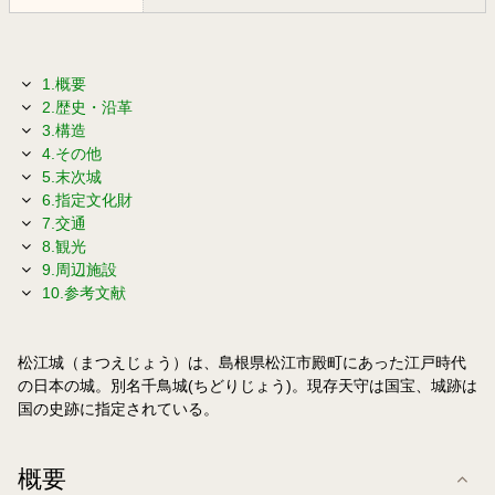
1.概要
2.歴史・沿革
3.構造
4.その他
5.末次城
6.指定文化財
7.交通
8.観光
9.周辺施設
10.参考文献
松江城（まつえじょう）は、島根県松江市殿町にあった江戸時代
の日本の城。別名千鳥城(ちどりじょう)。現存天守は国宝、城跡は
国の史跡に指定されている。
概要