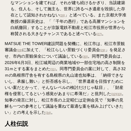
なマンションを建てれば、それが建ち続けるかぎり、当該建築
も、住人も、そして施主も、世界に誇るべき遺産を毀損した存
在として認知されかねない
」と述べている。また京都大学准
[26]
教授の藤原辰史は、「「千年の愚行」である高層マンションを
白紙撤回」することが京阪電鉄不動産と松江市役所が世界から
称賛される大きなチャンスであると述べている
。
[27]
MATSUE THE TOWER建設問題を契機に、松江市は、松江市景観
審議会
に加えて、「松江らしい景観づくり委員会
」を発足さ
[28]
[29]
せ、市内の景観保全について議論している
。同専門委員会は、
[30]
2026年6月3日、松江城周辺の商業地域や一部住宅地の高さ制限を
31ｍとする案をまとめた
。同専門委員会の案に対して、高さ32
[31]
ｍの島根県庁舎を有する島根県の丸山達也知事は、「納得できな
いし、承服し難い」と拒否感を示し、「世界遺産を目指すために
いい案だとかって、そんなレベルの検討だけじゃ駄目」、「財産
権を侵害してるという感覚があまりに希薄だ」と批判した
。
[32]
[33]
知事の発言に対し、松江市長の上定昭仁は定例会見で「知事の見
解も一つの参考として議論を重ねて最適な案を積み上げていきた
い」との考えを示した
。
[34]
人柱伝説