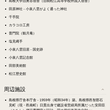
島根大学旧奥谷宿舎（旧制松江高等学校外国人宿舎）
田原神社 - 小泉八雲がよく通った神社
千手院
カラコロ工房
普門院（観月庵）
塩見縄手
小泉八雲旧居 - 国史跡
小泉八雲記念館
田部美術館
松江歴史館
周辺施設
島根県庁舎本庁舎 - 1959年（昭和34年）築。島根県邑智郡石
見町（現・邑南町）日貫出身で建設省営繕局所属だった安田臣