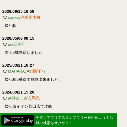
2026/06/15 18:58
cookey
左近衛大将
松江駅
2026/05/06 08:15
silk三河守
国宝5城制覇しました
2025/03/21 18:27
MAHARAJA
釧路守
77
松江駅3番線で攻略出来ました。
2024/09/21 15:20
余裕無し夕
左馬允
松江市イオン菅田店で攻略
今すぐアプリでスタンプラリーを始めよう！お
今すぐアプリでスタンプラリーを始めよう！お
2024/02/27 07:30
城の検索もサクサク！
城の検索もサクサク！
ムサコ
中務卿