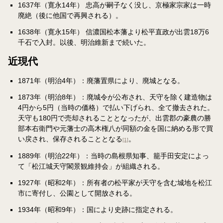
1637年（寛永14年） 忠高が嗣子なく没し、京極家宗家は一時
廃絶（後に他国で再興される）。
1638年（寛永15年） 信濃国松本藩より松平直政が出雲18万6
千石で入封。以後、明治維新まで続いた。
近現代
1871年（明治4年）：廃藩置県により、廃城となる。
1873年（明治8年）：廃城令が公布され、天守を除く建造物は
4円から5円（当時の価格）で払い下げられ、全て撤去された。
天守も180円で売却されることとなったが、出雲郡の豪農の勝
部本右衛門や元藩士の高木権八が同額の金を国に納める形で買
い戻され、保存されることとなる
。
[1]
1889年（明治22年）：当時の島根県知事、籠手田安定によっ
て「松江城天守閣景観維持会」が組織される。
1927年（昭和2年）：所有者の松平家が天守を含む城地を松江
市に寄付し、公園として開放される。
1934年（昭和9年）：国により史跡に指定される。