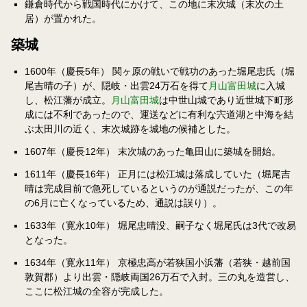
鎌倉時代から戦国時代にかけて、この地に末次城（末次の土
居）が置かれた。
築城
1600年（慶長5年） 関ヶ原の戦いで戦功のあった堀尾忠氏（堀
尾吉晴の子）が、隠岐・出雲24万石を得て
月山富田城
に入城
し、松江藩が成立。
月山富田城
は中世山城であり近世城下町形
成には不利であったので、運送などに有利な宍道湖と中海を結
ぶ太田川の近く、末次城跡を城地の候補とした。
1607年（慶長12年） 末次城のあった亀田山に築城を開始。
1611年（慶長16年） 正月には松江城は落成していた（堀尾吉
晴は完成目前で急死しているというのが通説だったが、この年
の6月に亡くなっているため、通説は誤り）。
1633年（寛永10年） 堀尾忠晴没、嗣子なく堀尾氏は3代で改易
となった。
1634年（寛永11年） 京極忠高が若狭国小浜藩（若狭・越前国
敦賀郡）より出雲・隠岐両国26万石で入封。三の丸を造営し、
ここに松江城の全容が完成した。