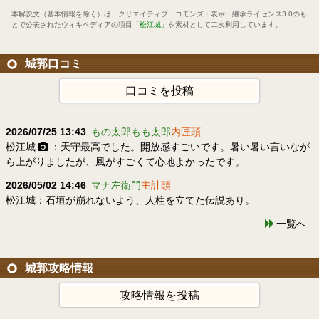
本解説文（基本情報を除く）は、
クリエイティブ・コモンズ・表示・継承ライセンス3.0
のも
とで公表されたウィキペディアの項目
「松江城」
を素材として二次利用しています。
城郭口コミ
口コミを投稿
2026/07/25 13:43
もの太郎もも太郎
内匠頭
松江城
：天守最高でした。開放感すごいです。暑い暑い言いなが
ら上がりましたが、風がすごくて心地よかったです。
2026/05/02 14:46
マナ左衛門
主計頭
松江城：石垣が崩れないよう、人柱を立てた伝説あり。
一覧へ
城郭攻略情報
攻略情報を投稿