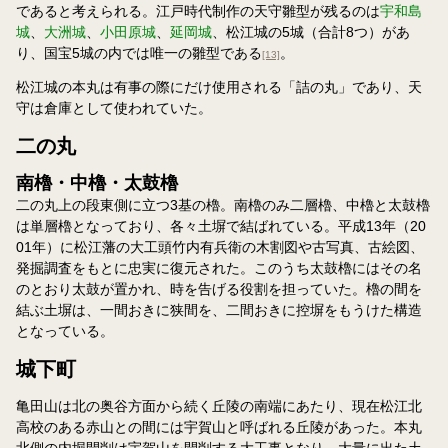
であると考えられる。江戸時代制作の天守雛型が残るのは
宇和島
城
、
大洲城
、
小田原城
、
延岡城
、松江城の5城（合計8つ）があ
り、国宝5城の内では唯一の雛型である
。
[13]
松江城の本丸は有事の際にだけ使用される「詰の丸」であり、天
守は倉庫として使われていた。
二の丸
南櫓・中櫓・太鼓櫓
二の丸上の段東側に立つ3基の櫓。南櫓のみ二層櫓、中櫓と太鼓櫓
は単層櫓となっており、各々土塀で結ばれている。平成13年（20
01年）に松江藩の大工頭竹内有兵衛の木割図や古写真、古絵図、
発掘調査をもとに忠実に復元された。このうち太鼓櫓にはその名
のとおり太鼓が置かれ、時を告げる役割を担っていた。櫓の間を
結ぶ土塀は、一間おきに狭間を、二間おきに控塀をもうけた構造
となっている。
城下町
亀田山は北の奥谷方面から続く丘陵の南端にあたり、現在松江北
高校のある赤山との間には宇賀山と呼ばれる丘陵があった。本丸
北側の内堀開削は宇賀山を開削する大工事となり、大量に出た土