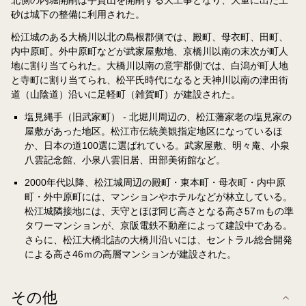
砂は城下の整備に利用された。
松江城のある大橋川以北の島根郡側では、殿町、母衣町、田町、
内中原町。外中原町などが武家屋敷地、京橋川以南の末次が町人
地に割り当てられた。大橋川以南の意宇郡側では、白潟が町人地
と寺町に割り当てられ、松平氏時代になると天神川以南の津田街
道（山陰道）沿いに足軽町（雑賀町）が建設された。
塩見縄手（旧武家町） - 北堀川周辺の、松江藩家老の塩見家の
屋敷があった地区。松江市伝統美観指定地区になっているほ
か、日本の道100選に選ばれている。武家屋敷、明々庵、小泉
八雲記念館、小泉八雲旧居、田部美術館など。
2000年代以降、松江城周辺の殿町・東本町・母衣町・内中原
町・外中原町には、マンションやホテルなどが林立している。
松江城隣接地には、天守とほぼ同じ高さとなる高さ57ｍもの準
タワーマンションが、京阪電鉄不動産によって建設中である。
さらに、松江大橋北詰の大橋川沿いには、セントラル総合開発
による高さ46ｍの高層マンションが建設された。
その他