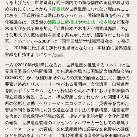
りを上げたが、世界遺産は同一国内での類似物件の追従登録は認
められにくいことから（
彦根城
が世界遺産になれない理由もここ
にある）正式候補には選ばれなかった
。候補地審査を行った文
[46]
化審議会は、既登録の
姫路城
に
彦根城
や
犬山城
・
松本城
など現存
木造天守が残る城を加え「近世日本の木造天守閣式城郭群」のよ
うな形式での拡張登録を目指す案も示したが、姫路側がこれを拒
否。このことから2008年に「国宝四城近世城郭群研究会」が発足
し、2016年に松江城も加わり五城研となり
、本格的に世界遺産
[47]
登録を目指すようになった
。
[48]
一方で2010年代以降になると、世界遺産を推進するユネスコと世
界遺産委員会や諮問機関（文化遺産の場合は国際記念物遺跡会議(I
COMOS)）が、候補対象そのものの文化的価値とは別に、無形の
要素と絡めたりストーリー性がある展開や、文化遺産・自然遺産
を問わず「システム」という枠組みや流れの中における対象物の
存立意義を解説すること、構成資産に含まれなかった関連する場
所の顕彰と連携（ヘリテージ・エコシステム）、災害等を含めた
管理体制と被災時における適正な復旧手法の事前構築、緩衝地帯
を含めた景観保護や開発の監視・規制と文化的空間・文化的環境
の確保、世界遺産管理のエッセンシャルワーカーとしての専属サ
イトマネージャーの育成、文化遺産維持に必要な文化資材の確保
などを求めるようになり、「2012年世界遺産条約採択40周年記念