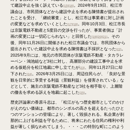
て建設中止を強く訴えている
。2024年9月19日、松江市
[15]
[16]
議会は、市民団体などから建設中止を求める陳情書が提出され
たことを受け、「継続審査」とし、松江市は事業者に対し計画
の変更などを求めていくとした
。同年10月3日、松江市長
[17]
[18]
は京阪電鉄不動産と5度目の交渉を行ったが、事業者側は「計
画の変更には一切応じられない」と回答した
。その
[19]
[20]
[21]
後、同年11月26日に開催された松江市議会では、市民団体から
提出されていた建設中止を求める陳情書は不採択となった
。
[22]
2025年9月には、地元の市民団体が京阪電鉄不動産・タカラレ
ーベン・鴻池組など3社に対し、高層部分の建設工事中止を求
める仮処分を松江地裁に申し立てたが
、同年11月27日に却
[23]
下された
。2026年3月25日には、周辺住民らが、「良好な景
[24]
観を日常的に享受する利益（景観利益）を侵害されている」な
どとして、施主の京阪電鉄不動産など3社を相手取り、上層階
の撤去を求める訴えを地裁に起こした
。
[25]
歴史評論家の香原斗志は、「松江がもつ歴史都市としてのかけ
がえのない価値は、都市のシンボルの高さを超えるたったひと
つのマンションの登場により、著しく毀損される。私企業が刹
那的に上げる利益を守るために、将来にわたる住民の権利や利
益が著しく損なわれてしまう。・・・この特別な町にこのよう