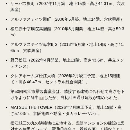
サーパス殿町（2007年11月築、地上15階・高さ44.31ｍ、穴吹
興産）
アルファステイツ殿町（2008年5月築、地上14階、穴吹興産）
松江赤十字病院高層館（2010年3月開業、地上14階・高さ59.3
m）
アルファステイツ母衣町2（2013年5月築・地上14階・高さ41.
65ｍ、穴吹興産）
野乃松江（2022年4月開業、地上11階、高さ43.6ｍ、共立メン
テナンス）
クレアホームズ松江大橋（2026年2月竣工予定、地上15階建
て・高さ46.47ｍ、セントラル総合開発）。
第50回松江市景観審議会は、隣接する建物に合わせて高さを下
げるように答申
したが、当初計画通り建設が進められた。
[14]
MATSUE THE TOWER（2026年7月竣工予定、地上19階・高
さ57.03ｍ、京阪電鉄不動産・タカラレーベン）。
松江城三の丸の隣接地に立地する。当該マンションの建設に反
対する住民グループ・周辺町内会は、景観を著しく損なうとし