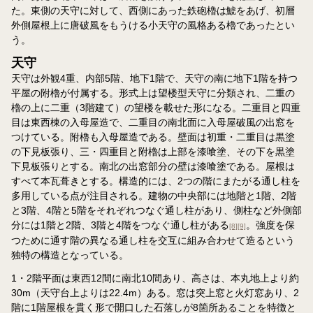
た。東側の天守に対して、西側にあった鉄砲櫓は鯱をあげ、初層
外側屋根上に唐破風をもうける小天守の風格ある櫓であったとい
う。
天守
天守は外観4重、内部5階、地下1階で、天守の南に地下1階を持つ
平屋の附櫓が付属する。形式上は望楼型天守に分類され、二重の
櫓の上に二重（3階建て）の望楼を載せた形になる。二重目と四重
目は東西棟の入母屋造で、二重目の南北面に入母屋破風の出窓を
つけている。附櫓も入母屋造である。壁面は初重・二重目は黒塗
の下見板張り、三・四重目と附櫓は上部を漆喰塗、その下を黒塗
下見板張りとする。南北の出窓部分の壁は漆喰塗である。屋根は
すべて本瓦葺きとする。構造的には、2つの階にまたがる通し柱を
多用している点が注目される。建物の中央部には地階と1階、2階
と3階、4階と5階をそれぞれつなぐ通し柱があり、側柱など外側部
分には1階と2階、3階と4階をつなぐ通し柱がある
。強度を保
[8]
[9]
つために通す階の異なる通し柱を交互に組み合わせて造るという
独特の構造となっている。
1・2階平面は東西12間に南北10間あり、高さは、本丸地上より約
30m（天守台上よりは22.4m）ある。窓は突上窓と火灯窓あり、2
階に1階屋根を貫く形で開口した石落しが8箇所あることを特徴と