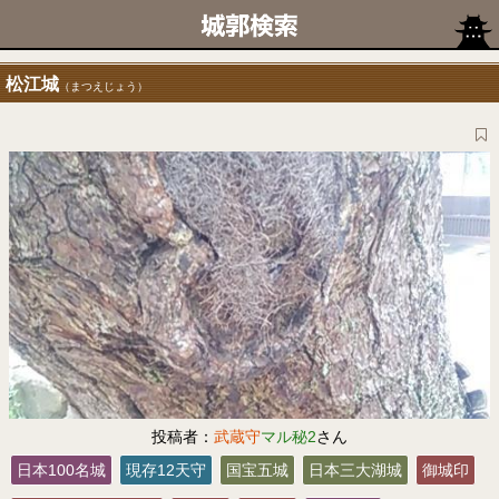
松江城
（まつえじょう）
投稿者：
武蔵守
マル秘2
さん
日本100名城
現存12天守
国宝五城
日本三大湖城
御城印