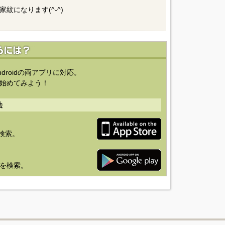
になります(^-^)
ndroidの両アプリに対応。
始めてみよう！
法
を検索。
り」を検索。