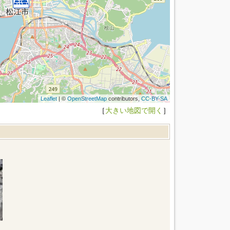
Leaflet
| ©
OpenStreetMap
contributors,
CC-BY-SA
［
大きい地図で開く
］