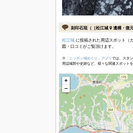
刻印石垣（［松江城
遺構・復
松江城
に投稿された周辺スポット（
図・口コミがご覧頂けます。
※
「ニッポン城めぐり」アプリ
では、スタン
周辺城郭や史跡など、様々な関連スポット
+
−