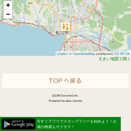
+
−
Leaflet
| ©
OpenStreetMap
contributors,
CC-BY-SA
大きい地図で開く
(C)UM.Succeed,Inc.
Powered by idea canvas
今すぐアプリでスタンプラリーを始めよう！お
城の検索もサクサク！