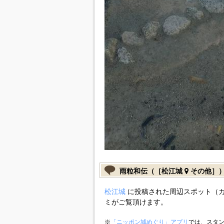
雨粒和伝（［松江城
その他］
松江城
に投稿された周辺スポット（
ミがご覧頂けます。
※
「ニッポン城めぐり」アプリ
では、スタン