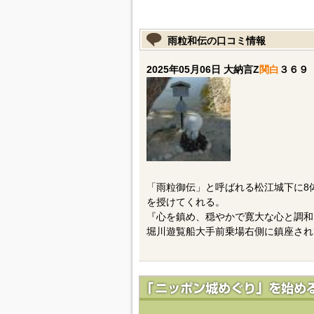
雨粒和伝の口コミ情報
2025年05月06日 大納言Z
関白
３６９
「雨粒御伝」と呼ばれる松江城下に8
を授けてくれる。
『心を鎮め、穏やかで寛大な心と調和
堀川遊覧船大手前乗場右側に鎮座され