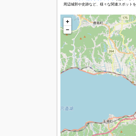
周辺城郭や史跡など、様々な関連スポット
+
−