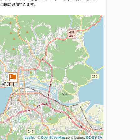
を自由に追加できます。
Leaflet
| ©
OpenStreetMap
contributors,
CC-BY-SA