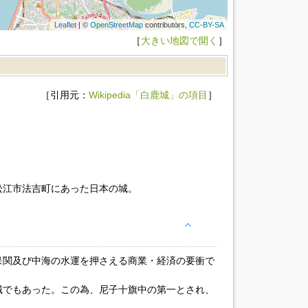
Leaflet
| ©
OpenStreetMap
contributors,
CC-BY-SA
［
大きい地図で開く
］
［引用元：
Wikipedia「白鹿城」の項目
］
松江市法吉町にあった日本の城。
保関及び中海の水運を押さえる商業・経済の要衝で
城でもあった。この為、尼子十旗中の第一とされ、