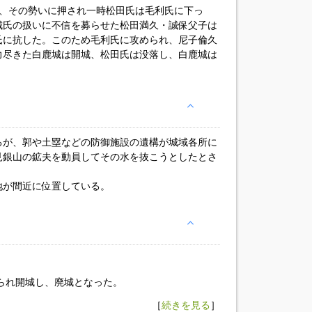
と、その勢いに押され一時松田氏は毛利氏に下っ
城氏の扱いに不信を募らせた松田満久・誠保父子は
氏に抗した。このため毛利氏に攻められ、尼子倫久
力尽きた白鹿城は開城、松田氏は没落し、白鹿城は
るが、郭や土塁などの防御施設の遺構が城域各所に
見銀山の鉱夫を動員してその水を抜こうとしたとさ
地が間近に位置している。
められ開城し、廃城となった。
［
続きを見る
］