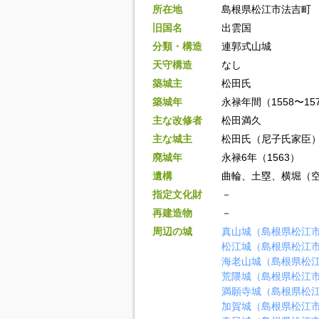
所在地
島根県松江市法吉町
旧国名
出雲国
分類・構造
連郭式山城
天守構造
なし
築城主
松田氏
築城年
永禄年間（1558〜15
主な改修者
松田満久
主な城主
松田氏（尼子氏家臣
廃城年
永禄6年（1563）
遺構
曲輪、土塁、横堀（
指定文化財
－
再建造物
－
周辺の城
真山城（島根県松江
松江城（島根県松江
海老山城（島根県松
荒隈城（島根県松江
満願寺城（島根県松
加賀城（島根県松江