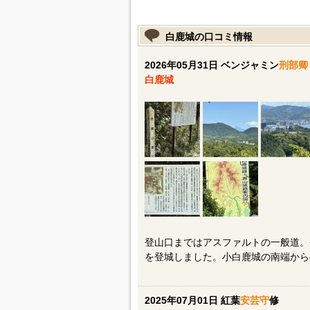
白鹿城の口コミ情報
2026年05月31日 ベンジャミン
刑部卿
白鹿城
登山口まではアスファルトの一般道。
を登城しました。小白鹿城の南端から
2025年07月01日 紅葉
安芸守
修