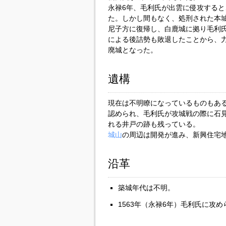
永禄6年、毛利氏が出雲に侵攻する
た。しかし間もなく、処刑された本
尼子方に復帰し、白鹿城に拠り毛利
による後詰勢も敗退したことから、
廃城となった。
遺構
現在は不明瞭になっているものもあ
認められ、毛利氏が攻城戦の際に石
れる井戸の跡も残っている。
城山
の周辺は開発が進み、新興住宅
沿革
築城年代は不明。
1563年（永禄6年）毛利氏に攻