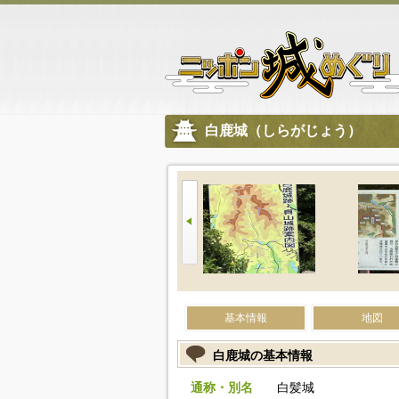
白鹿城（しらがじょう）
基本情報
地図
白鹿城の基本情報
通称・別名
白髪城