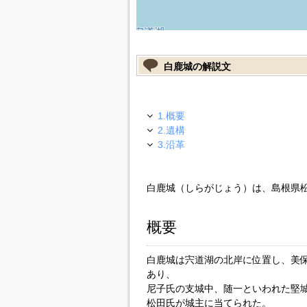
白鹿城の解説文
1.概要
2.遺構
3.沿革
白鹿城（しらがじょう）は、島根県
概要
白鹿城は宍道湖の北岸に位置し、美
あり、
尼子氏の支城中、随一といわれた堅
松田氏が城主に当てられた。