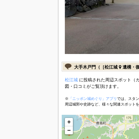
大手木戸門（［松江城
遺構・
松江城
に投稿された周辺スポット（
図・口コミがご覧頂けます。
※
「ニッポン城めぐり」アプリ
では、スタン
周辺城郭や史跡など、様々な関連スポット
+
−