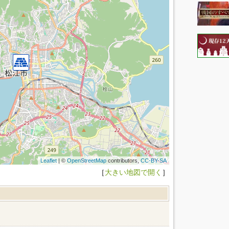
Leaflet
| ©
OpenStreetMap
contributors,
CC-BY-SA
［
大きい地図で開く
］