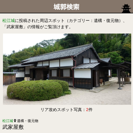
松江城
に投稿された周辺スポット（カテゴリー：遺構・復元物）、
「武家屋敷」の情報がご覧頂けます。
リア攻めスポット写真：
2
件
松江城
遺構・復元物
武家屋敷