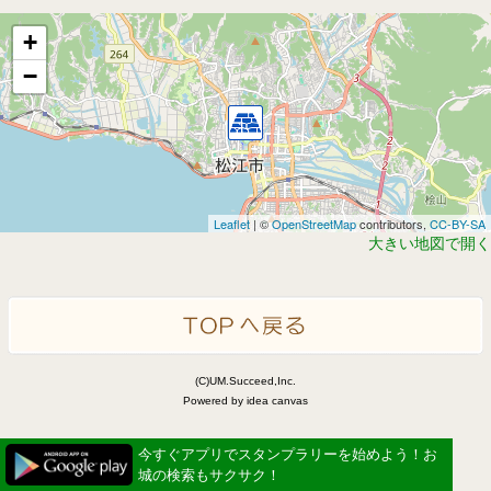
+
−
Leaflet
| ©
OpenStreetMap
contributors,
CC-BY-SA
大きい地図で開く
(C)UM.Succeed,Inc.
Powered by idea canvas
今すぐアプリでスタンプラリーを始めよう！お
城の検索もサクサク！