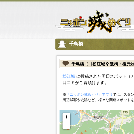
千鳥橋
千鳥橋（［松江城
遺構・復元
松江城
に投稿された周辺スポット（
口コミがご覧頂けます。
※
「ニッポン城めぐり」アプリ
では、スタン
周辺城郭や史跡など、様々な関連スポット
+
−