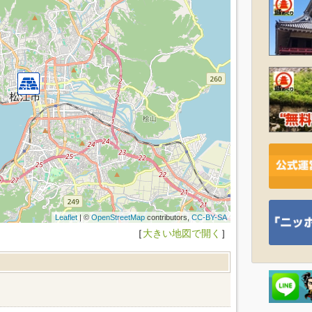
Leaflet
| ©
OpenStreetMap
contributors,
CC-BY-SA
［
大きい地図で開く
］