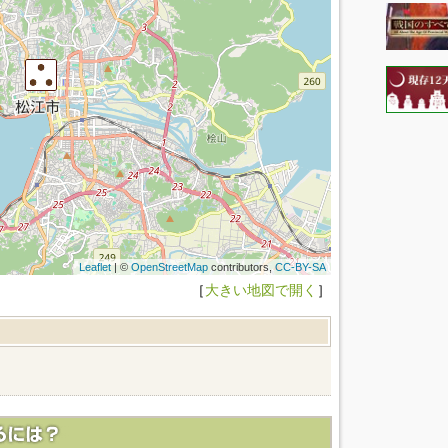
Leaflet
| ©
OpenStreetMap
contributors,
CC-BY-SA
［
大きい地図で開く
］