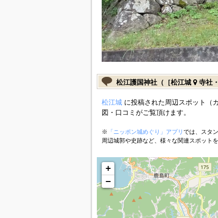
松江護国神社（［松江城
寺社
松江城
に投稿された周辺スポット（
図・口コミがご覧頂けます。
※
「ニッポン城めぐり」アプリ
では、スタン
周辺城郭や史跡など、様々な関連スポット
+
−