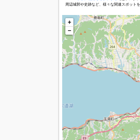
周辺城郭や史跡など、様々な関連スポット
+
−