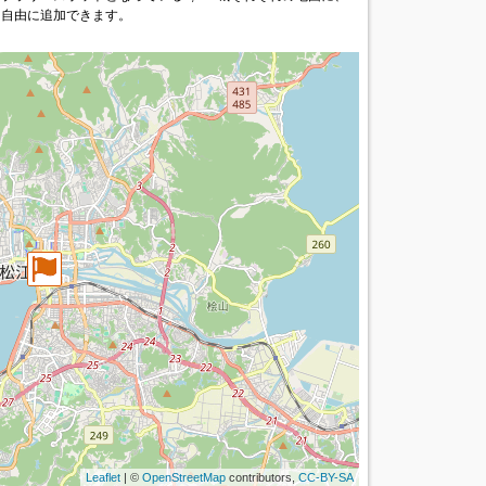
を自由に追加できます。
Leaflet
| ©
OpenStreetMap
contributors,
CC-BY-SA