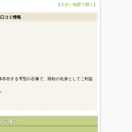
［
大きい地図で開く
］
の口コミ情報
体存在する雫型の石像で、雨粒の化身としてご利益
』