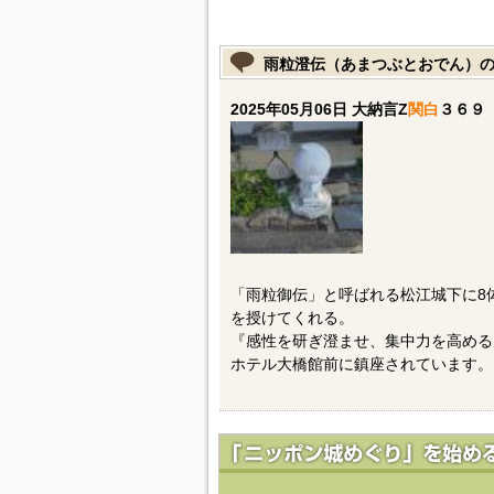
雨粒澄伝（あまつぶとおでん）
2025年05月06日 大納言Z
関白
３６９
「雨粒御伝」と呼ばれる松江城下に8
を授けてくれる。
『感性を研ぎ澄ませ、集中力を高める
ホテル大橋館前に鎮座されています。