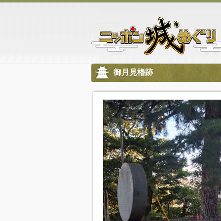
御月見櫓跡