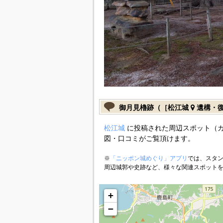
御月見櫓跡（［松江城
遺構・
松江城
に投稿された周辺スポット（
図・口コミがご覧頂けます。
※
「ニッポン城めぐり」アプリ
では、スタン
周辺城郭や史跡など、様々な関連スポット
+
−