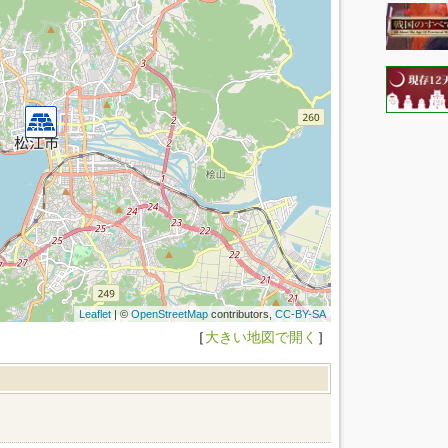
Leaflet
| ©
OpenStreetMap
contributors,
CC-BY-SA
［
大きい地図で開く
］