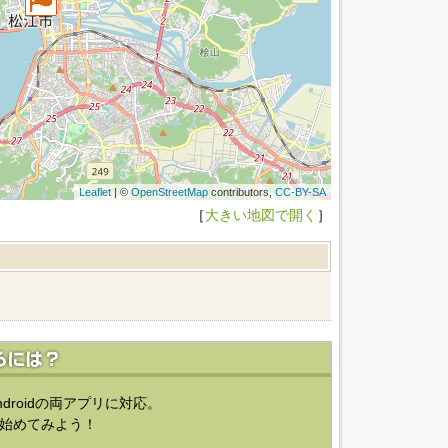
Leaflet
| ©
OpenStreetMap
contributors,
CC-BY-SA
［
大きい地図で開く
］
ndroidの両アプリに対応。
始めてみよう！