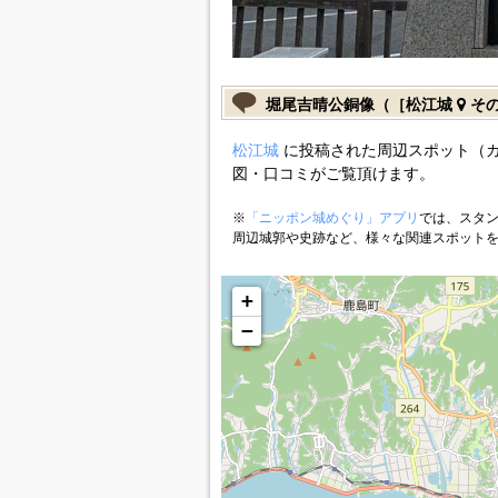
堀尾吉晴公銅像（［松江城
そ
松江城
に投稿された周辺スポット（
図・口コミがご覧頂けます。
※
「ニッポン城めぐり」アプリ
では、スタン
周辺城郭や史跡など、様々な関連スポット
+
−