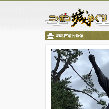
堀尾吉晴公銅像