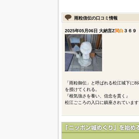
雨粒信伝の口コミ情報
2025年05月06日 大納言Z
関白
３６９
「雨粒御伝」と呼ばれる松江城下に8
を授けてくれる。
『根気強さを養い、信念を貫く』
松江ごころの入口に鎮座されています