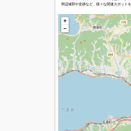
周辺城郭や史跡など、様々な関連スポット
+
−