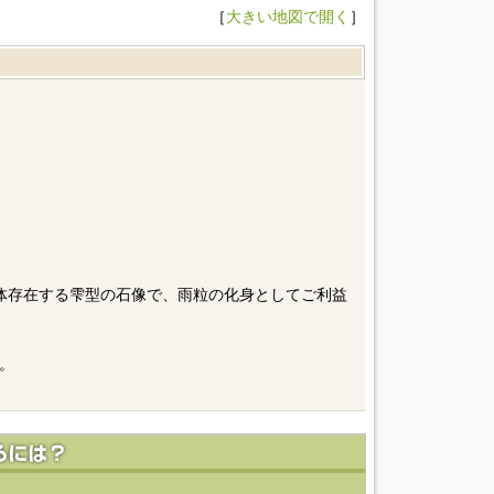
［
大きい地図で開く
］
体存在する雫型の石像で、雨粒の化身としてご利益
。