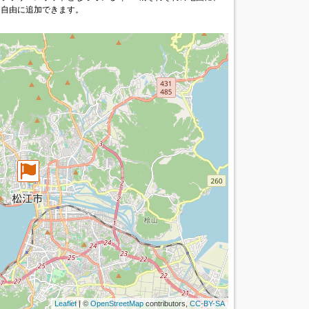
を自由に追加できます。
Leaflet
| ©
OpenStreetMap
contributors,
CC-BY-SA