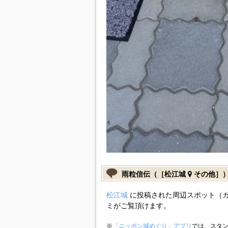
雨粒信伝（［松江城
その他］
松江城
に投稿された周辺スポット（
ミがご覧頂けます。
※
「ニッポン城めぐり」アプリ
では、スタン