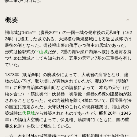
修工事が行われた。
概要
福山城は1615年（慶長20年）の一国一城令発布後の元和8年（162
2年）に竣工した城である。大規模な新規築城による近世城郭では
最後の例となった。備後福山藩の藩庁かつ藩主の居城であった。
形式は輪郭式の
平山城
だが、2重の堀や瀬戸内海へ抜ける運河を持
つために海城としても知られる。五重の天守と7基の三重櫓を有し
ていた。
1873年（明治6年）の廃城令によって、大蔵省の所管となり、建
物の払い下げ、取り壊しが実施されていたが、翌1874年（明治7
年）に所在自治体の福山町などの請願によって、本丸の天守（付
櫓を含む）・筋鉄御門・伏見櫓・御湯殿・鐘櫓の5棟の建築物が残
されることとなった。その内鐘櫓を除く4棟について、国宝保存法
の国宝に指定された。天守以外のこれらの現存建築は、福山城の
築城時に
伏見城
から移築されたものであったが、昭和20年（1945
年）の福山大空襲によって、伏見櫓、筋鉄御門（ともに、国の重
要文化財）を残して焼失している。
一方、本丸以外の城郭遺構については、昭和初期までに城北側に