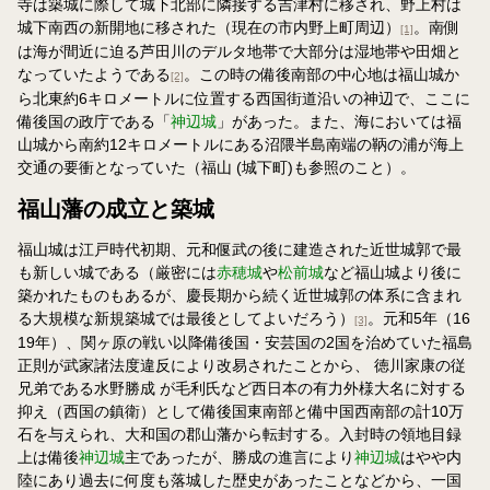
寺は築城に際して城下北部に隣接する吉津村に移され、野上村は
城下南西の新開地に移された（現在の市内野上町周辺）
。南側
[1]
は海が間近に迫る芦田川のデルタ地帯で大部分は湿地帯や田畑と
なっていたようである
。この時の備後南部の中心地は福山城か
[2]
ら北東約6キロメートルに位置する西国街道沿いの神辺で、ここに
備後国の政庁である「
神辺城
」があった。また、海においては福
山城から南約12キロメートルにある沼隈半島南端の鞆の浦が海上
交通の要衝となっていた（福山 (城下町)も参照のこと）。
福山藩の成立と築城
福山城は江戸時代初期、元和偃武の後に建造された近世城郭で最
も新しい城である（厳密には
赤穂城
や
松前城
など福山城より後に
築かれたものもあるが、慶長期から続く近世城郭の体系に含まれ
る大規模な新規築城では最後としてよいだろう）
。元和5年（16
[3]
19年）、関ヶ原の戦い以降備後国・安芸国の2国を治めていた福島
正則が武家諸法度違反により改易されたことから、 徳川家康の従
兄弟である水野勝成 が毛利氏など西日本の有力外様大名に対する
抑え（西国の鎮衛）として備後国東南部と備中国西南部の計10万
石を与えられ、大和国の郡山藩から転封する。入封時の領地目録
上は備後
神辺城
主であったが、勝成の進言により
神辺城
はやや内
陸にあり過去に何度も落城した歴史があったことなどから、一国