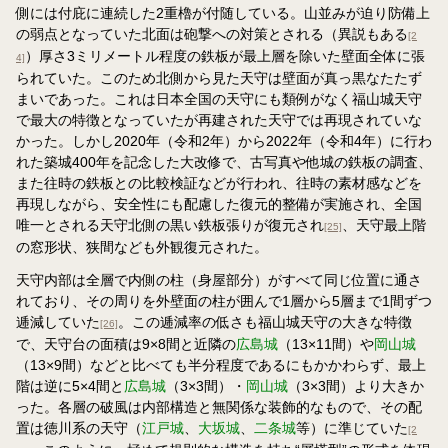
側には付庇に連続した2重櫓が付随している。山並みが迫り防備上
の弱点となっていた北面は砲撃への対策とされる（異説もある
[2
）厚さ3ミリメートル程度の鉄板が最上層を除いた壁面全体に張
4]
られていた。このため北側から見た天守は壁面が真っ黒なたたず
まいであった。これは日本全国の天守にも類例がなく福山城天守
で最大の特徴となっていたが再建された天守では再現されていな
かった。しかし2020年（令和2年）から2022年（令和4年）に行わ
れた築城400年を記念した大改修で、古写真や他城の鉄板の調査、
また往時の鉄板との比較検証などが行われ、往時の素材感などを
再現しながら、安全性にも配慮した復元的整備が実施され、全国
唯一とされる天守北側の黒い鉄板張りが復元され
、天守最上階
[25]
の窓形状、狭間なども外観復元された。
天守内部は全層で内側の柱（身屋部分）がすべて同じ位置に通さ
れており、その周りを外壁面の柱が囲んで1層から5層まで1間ずつ
逓減していた
。この逓減率の低さも福山城天守の大きな特徴
[26]
で、天守台の面積は9×8間と近隣の
広島城
（13×11間）や
岡山城
（13×9間）などと比べても半分程度であるにもかかわらず、最上
階は逆に5×4間と
広島城
（3×3間）・
岡山城
（3×3間）より大きか
った。各層の破風は内部構造と無関係な装飾的なもので、その配
置は徳川系の天守（
江戸城
、
大坂城
、
二条城
等）に準じていた
[2