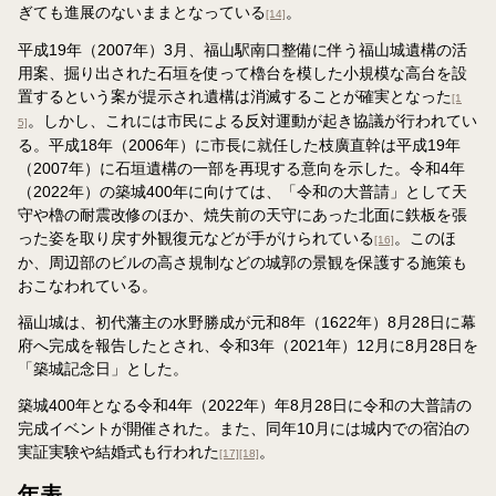
ぎても進展のないままとなっている
。
[14]
平成19年（2007年）3月、福山駅南口整備に伴う福山城遺構の活
用案、掘り出された石垣を使って櫓台を模した小規模な高台を設
置するという案が提示され遺構は消滅することが確実となった
[1
。しかし、これには市民による反対運動が起き協議が行われてい
5]
る。平成18年（2006年）に市長に就任した枝廣直幹は平成19年
（2007年）に石垣遺構の一部を再現する意向を示した。令和4年
（2022年）の築城400年に向けては、「令和の大普請」として天
守や櫓の耐震改修のほか、焼失前の天守にあった北面に鉄板を張
った姿を取り戻す外観復元などが手がけられている
。このほ
[16]
か、周辺部のビルの高さ規制などの城郭の景観を保護する施策も
おこなわれている。
福山城は、初代藩主の水野勝成が元和8年（1622年）8月28日に幕
府へ完成を報告したとされ、令和3年（2021年）12月に8月28日を
「築城記念日」とした。
築城400年となる令和4年（2022年）年8月28日に令和の大普請の
完成イベントが開催された。また、同年10月には城内での宿泊の
実証実験や結婚式も行われた
。
[17]
[18]
年表