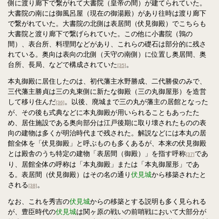
側に渡り廊下で繋がれて大書院（皇帝の間）が建てられていた。
大書院の南には御風呂屋（現在の御湯殿）があり往時は渡り廊下
で繋がれていた。大書院の北側は表居間（伏見御殿）でこちらも
大書院と渡り廊下で繋げられていた。この他に小書院（鶉の
間）、表台所、料理間などがあり、これらの礎石は部分的に残さ
れている。奥向は表向の北側（天守の南側）に位置し奥居間、奥
台所、長局、などで構成されていた
。
[35]
本丸御殿に居住したのは、初代藩主水野勝成、二代勝俊のみで、
三代藩主勝貞は三の丸東側に新たな御殿（三の丸御屋形）を造営
して移り住んだ
。以後、廃城まで三の丸が藩主の居館となった
[36]
が、その後も式典などに本丸御殿が用いられることもあったた
め、居住施設である奥向部分は江戸後期に取り壊されたものの表
向の建物は多くが明治時代まで残された。解説などには本丸の居
館全体を「伏見御殿」と呼ぶものも多くあるが、本来の伏見御殿
とは殿舎のうち特定の建物「表居間（御殿）」を指す呼称
であ
[37]
り、居館全体の呼称は「本丸御殿」または「本丸御屋形」であ
る。表居間（伏見御殿）はその名の通り
伏見城
から移築されたと
される
。
[38]
なお、これを秀吉の
伏見城
からの移築とする説明も多く見られる
が、豊臣時代の
伏見城
は関ヶ原の戦いの前哨戦において大部分が