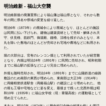
明治維新 - 福山大空襲
明治維新後の廃藩置県により福山藩は福山県となり、それから数
年の間に県名や県域の変更を繰り返した。
明治6年（1873年）の廃城令により廃城となり、ほとんどの施設
は民間に払い下げられ、建物は建築資材として売却・解体され天
守、伏見櫓、筋鉄門、御湯殿、鐘櫓、涼櫓を残すのみとなり、本
丸を除いた敷地のほとんどが売却され宅地や農地などに転用され
た。
堀の大部分は、官有のレンコン畑として利用されていたが経営難
となり、内堀は明治24年（1891年）に民間に売却され、昭和初期
までに福山駅の拡張などにより完全に埋められた。
外堀も随時売却され、明治24年（1891年）までに山陽鉄道の線路
敷設のため南部の東西が埋められ、東南部は大正3年（1914年）
に両備軽便鉄道駅舎（両備福山駅）の建設により埋められた。 他
の堀も工場や宅地などに姿を変え、最後まで残った北西外堀は昭
和10年（1935年）に福山女学校（現：葦陽高校）の運動場として
埋め立てられた。
本丸は、明治7年（1874年）に歴史的記念物の破壊を惜しむ周辺