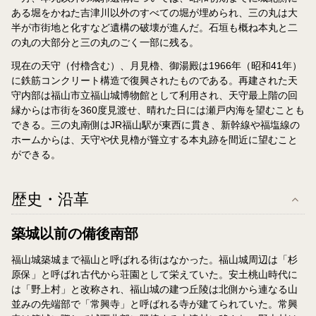
ある堀をかねた吉津川以外のすべての堀が埋められ、三の丸は大
半が市街地と化すなど遺構の破壊が進んだ。石垣も概ね本丸と二
の丸の大部分と三の丸のごく一部に残る。
現在の天守（付櫓含む）、月見櫓、御湯殿は1966年（昭和41年）
に鉄筋コンクリート構造で復興されたものである。再建された天
守内部は福山市立福山城博物館として利用され、天守最上階の回
縁からは市街を360度見渡せ、晴れた日には瀬戸内海を望むことも
できる。三の丸南側はJR福山駅が東西に貫き、新幹線や福塩線の
ホームからは、天守や伏見櫓が聳立する本丸跡を間近に望むこと
ができる。
歴史・沿革
築城以前の備後南部
福山城築城まで福山と呼ばれる街はなかった。福山城周辺は「杉
原保」と呼ばれ古代から荘園として栄えていた。安土桃山時代に
は「野上村」と改称され、福山城の建つ丘陵は北側から連なる山
並みの先端部で「常興寺」と呼ばれる寺が建てられていた。常興