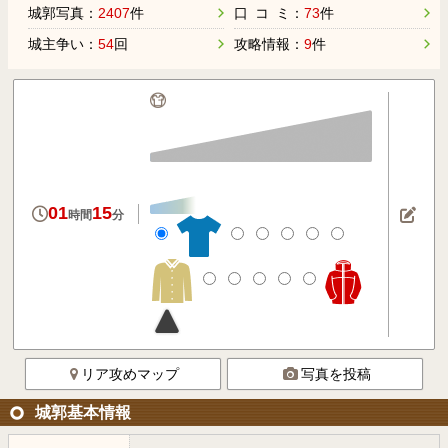
城郭写真：
2407
件
口 コ ミ：
73
件
城主争い：
54
回
攻略情報：
9
件
01
15
時間
分
リア攻めマップ
写真を投稿
城郭基本情報