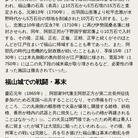
われ、福山藩の石高（表高）は10万石から5万石増の15万石と査
定される。元禄13年（1700年）、出羽国山形藩より松平忠雅が水
野時代から5万石分の領地を削減された10万石で入封する。しか
し、忠雅は10年後の宝永7年（1710年）に再び伊勢国桑名藩に移
封させられ、同年、阿部正邦が下野国宇都宮藩より10万石で入封
する。その後、正福、正右、正倫、正精、正寧と続くがそのほと
んどが江戸住まいで福山に帰城することも希であった。また、阿
部氏の時代は危機的な財政難が続いたこともあり、享保15年（17
30年）には本丸御殿の奥向部分が江戸藩邸に移され、寛延3年（1
750年）には二の丸下段の城米蔵が取り壊されるなど、必要性の薄
まった施設は撤去されていった。
福山城での戦闘・幕末
慶応元年（1865年）、阿部家9代藩主阿部正方が第二次長州征伐
参加のため石見国へ出兵することになり、その準備を行っていた
ところ、二の丸南側の櫛形櫓で火薬が爆発し隣接する鎗櫓、鉄砲
櫓、番所が櫓内の武器と共に焼失した（これらの櫓が再建される
ことはなかった）
。この火災は閉門後であったため死者は番人1
[9]
名に留まったが城下は大混乱に陥ったといわれる
。その後、長
[10]
州軍との戦いは完敗し、兵を引き揚げた福山藩は幕末の動乱を傍