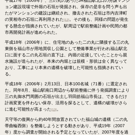
平成17年（2005年）、三の丸のあったJR福山駅北口の分譲マンシ
ョン建設現場で外堀の石垣が発掘され、保存の是非を問う声も出
たがマンションの建設は継続され、撤去された石垣は市内吉津町
の実相寺の石垣に再利用された
。その後も、同様の問題が発生
[12]
する懸念が指摘されていたが、駅周辺で駅前整備計画や民間の都
市再開発計画が進められた。
平成18年（2006年）に、住宅地のあった二の丸に隣接する三の丸
東側を福山市が用地買収し公園として整備事業が行われ福山駅北
口に面する二の丸石垣の直下は、内堀の近接していたことから親
水施設が造られたが、本来の内堀とは規模・形状は全く異なって
おり、工事により本来の遺構を破壊した可能性も指摘されてい
る。
平成18年（2006年）2月13日、日本100名城（71番）に選定され
た。同年8月、福山駅南口周辺から駅前整備に伴う発掘調査により
三の丸御水門周囲の石垣が出土し羽田皓福山市長は、できるだけ
計画変更を伴わない保存、活用を探るとして、遺構の破壊がさら
に進む可能性が高まった
。
[13]
天守等の復興から約40年間放置されていた福山城の遺構（二の丸
帯曲輪西側）を整備しようとする動きがあり、平成19年（2007
年）度から調査が開始される予定となっていたが、2007年度を過