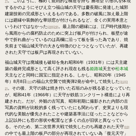
。 このように、極めて規則的な構造を持ち“層塔型”の形式を体現
7]
するかのようにそびえ立つ福山城の天守は慶長期に発達した城郭
建築技術の完成形といえるものである。多数の破風に加え最上階
には廻縁や装飾的な華頭窓が付けられるなど、全くの実用本意と
いうわけではなかった
。最上階の廻縁には、江戸時代後期か
[28]
[29]
ら風雨からの腐朽防止のために突上げ板戸が付けられ、板壁が途
中で折れ曲がっているのは高欄に沿って板を張った為であり、焼
失前まで福山城天守の大きな特徴のひとつとなっていたが、再建
された天守では板戸は再現されていない。
福山城天守は廃城後も破却を免れ昭和6年（1931年）には天主建
築の最終完成形として高く評され現在も残る
姫路城
天主や
松本城
天主などと同時に国宝に指定される。しかし、昭和20年（1945
年）8月8日
の福山大空襲で焼夷弾2発が命中して焼失した
[30]
[31]
[3
。その後、天守の跡は焼き付いた石垣のみが残る姿となっていた
2]
が、昭和41年（1966年）に天守が鉄筋コンクリート構造により再
建された。だが、外観の古写真、昭和初期に撮影された内部の古
写真の資料が比較的多く残っていたにも関わらず、史実よりも現
代的な美観が優先されたことや建築基準法に従ったことなどから
上記以外にも窓の形状や配置など多くの点が旧状と異なってい
る。そのため、第二次世界大戦で焼失したのち再建された天守
[33]
の中でも最上階の板戸の部分が再現されていない為「復元天守」