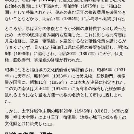
自治体の誓願により下賜され、明治8年（1875年）に「福山公
園」として整備されたが、傷みの進む天守の修復費用を確保でき
ないことなどから、明治17年（1884年）に広島県へ返納された。
ところが、県は天守の修復どころか公園の維持費すら出し渋った
ため、天守の破損は進み園内も荒廃した。これに対し地元有志は
月見櫓跡に、貸席「葦陽館」を建設するなど活性化策を講じるが
うまくいかず、見かねた福山町は県に公園の移譲を請願し、明治2
9年（1896年）に認可され、明治30年（1897年）に天守、伏見
櫓、筋鉄御門、御湯殿の修理が行われた。
昭和になると福山城の文化的価値が再評価され、昭和6年（1931
年）に天守が、昭和8年（1933年）には伏見櫓、筋鉄御門、御湯
殿が国宝に、昭和11年（1936年）には本丸が史跡に指定された。
二の丸の南側は大正4年（1915年）に所有者の植樹した桜が咲き
乱れるようになり当地方随一の桜の名所として市民に親しまれ
た。
しかし、太平洋戦争末期の昭和20年（1945年）8月8日、米軍の空
襲（福山大空襲）により天守、御湯殿、涼櫓が城下に残る多くの
文化財と共に焼失した
。
[11]