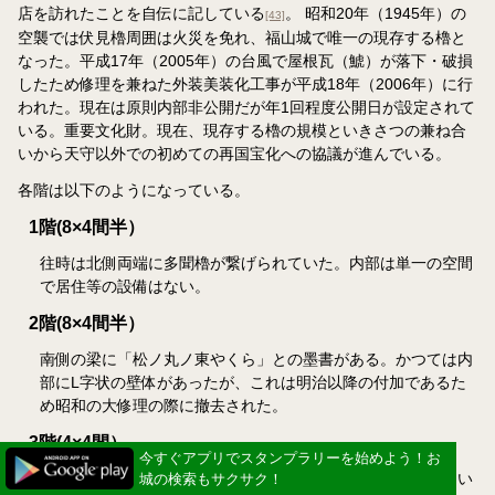
店を訪れたことを自伝に記している
。 昭和20年（1945年）の
[43]
空襲では伏見櫓周囲は火災を免れ、福山城で唯一の現存する櫓と
なった。平成17年（2005年）の台風で屋根瓦（鯱）が落下・破損
したため修理を兼ねた外装美装化工事が平成18年（2006年）に行
われた。現在は原則内部非公開だが年1回程度公開日が設定されて
いる。重要文化財。現在、現存する櫓の規模といきさつの兼ね合
いから天守以外での初めての再国宝化への協議が進んでいる。
各階は以下のようになっている。
1階(8×4間半）
往時は北側両端に多聞櫓が繋げられていた。内部は単一の空間
で居住等の設備はない。
2階(8×4間半）
南側の梁に「松ノ丸ノ東やくら」との墨書がある。かつては内
部にL字状の壁体があったが、これは明治以降の付加であるた
め昭和の大修理の際に撤去された。
3階(4×4間）
今すぐアプリでスタンプラリーを始めよう！お
今すぐアプリでスタンプラリーを始めよう！お
下層に比べ東西方向が極端に縮められ、ほぼ正方形を成してい
城の検索もサクサク！
城の検索もサクサク！