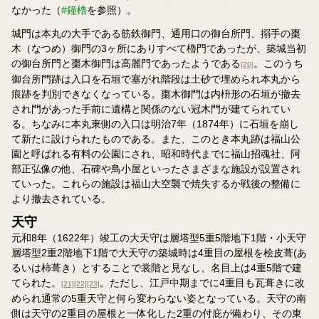
なかった（
#鐘櫓
を参照）。
城門は本丸の大手である筋鉄御門、通用口の御台所門、搦手の棗
木（なつめ）御門の3ヶ所にありすべて櫓門であったが、築城当初
の御台所門と棗木御門は高麗門であったようである
。このうち
[20]
御台所門跡は入口を石垣で塞がれ階段は土砂で埋められ本丸から
痕跡を判別できなくなっている。棗木御門は内枡形の石垣が撤去
され門があった手前に遺構と関係のない冠木門が建てられてい
る。ちなみに本丸東側の入口は明治7年（1874年）に石垣を崩し
て新たに設けられたものである。また、このとき本丸跡は福山公
園と呼ばれる有料の公園にされ、昭和時代までに福山招魂社、阿
部正弘像の他、石碑や鳥小屋といったさまざまな施設が設置され
ていった。これらの施設は福山大空襲で焼失するか戦後の整備に
より撤去されている。
天守
元和8年（1622年）竣工の大天守は層塔型5重5階地下1階・小天守
層塔型2重2階地下1階で大天守の築城時は4重目の屋根を桧皮葺(あ
るいは柿葺き）とすることで裳階と見なし、名目上は4重5階で建
てられた。
。ただし、江戸中期までに4重目も瓦葺きに改
[21]
[22]
[23]
められ通常の5重天守と何ら変わらない姿となっている。天守の南
側は天守の2重目の屋根と一体化した2重の付庇が備わり、その東