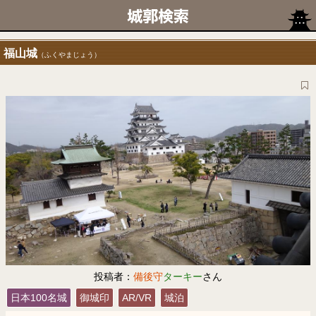
福山城
（ふくやまじょう）
投稿者：
備後守
ターキー
さん
日本100名城
御城印
AR/VR
城泊