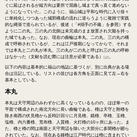
ぐに延ばされるが縦方向は要所で屈曲し城まで真っ直ぐ進めない
ようになっていた。このように、福山城は平和な時代に入り徐々
に単純化しつつあった城郭構成の流れに逆らうように複雑で実践
的な縄張で造られているが、後述（「#搦手の不備」を参照）する
ように二の丸、三の丸の北側は未完成のまま放置され欠陥を持っ
た城でもあった。なお、現在の曲輪は本丸、二の丸、三の丸の構
成で呼称されているが、これは江戸後期になってからで、それま
では本丸と二の丸が本丸、三の丸が二の丸と呼ばれ三の丸の呼称
はなかった（文献を読む際には注意が必要である）
。
[19]
以下の内容は基本的に福山の地誌に基づくが、別に出典がある場
合は注記している。リストの並びは各方角を正面に見て左→右を
基本としている。
本丸
本丸は天守周辺のみわずかに高くなっているものの、ほぼ単一の
平面で構成された南北方向に長い曲輪である。櫓は天守と附櫓を
除き南西の伏見櫓から反時計回りに月見櫓、鏡櫓、亭櫓、玉櫓、
塩櫓、内六番櫓、荒布櫓、人質櫓、火灯櫓の10ヶ所にあった。ま
た、櫓と櫓の間は南面と天守周辺を除いた大部分に多聞櫓が廻ら
されていた。なお、現在ある鐘櫓は江戸時代には櫓に含まれてい