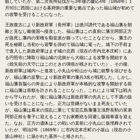
観していたが、第二次長州征伐から3年後の慶応4年（1868年）1
月9日に西国における幕府側の重要な拠点であった福山城が初めて
の攻撃を受けることになった。
王政復古により新政府軍（長州軍）は徳川譜代である福山藩を朝
敵と見なし備後国へ侵攻した。福山藩はこの直前に藩主阿部正方
が急死し藩内の実権を勤皇派が握っていたことなどから、藩主の
死を秘匿し当初から迎撃を諦めて福山城に篭った。城下の手前ま
で進入した新政府軍はまず城の北西（現在の市内北本庄町）にあ
る円照寺に陣取り福山城の北側から大砲による攻撃を開始する
（焼失前の天守にはこのときの弾痕が残されていた）。その後、
新政府軍は城内へと進攻し小丸山や松山から城に銃撃を浴びせる
が、福山藩の反撃により新政府軍の藩兵3名が戦死した。しかし、
福山藩首脳らの奔走により新政府軍が本格的な攻撃を開始する前
に福山藩は恭順を許されることになった。これにより城下は戦火
から守られたが、後に福山藩兵は新政府軍の先兵として不遇の扱
いを受けることになった。正方は世継がないまま死去していた
が、福山藩は幕末の混乱に乗じて安芸広島藩藩主浅野長勲の実弟
阿部正桓を養子に迎えることでお家断絶を回避し版籍奉還を迎え
た。なお、正方の遺体はこの戦いの直前に小丸山に仮埋葬されて
いたが、明治2年（1869年）に市内北本庄町の小坂山（現在の小
坂山神社）に築かれた墓所へと移された。