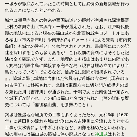
一城令が徹底されていたこの時期としては異例の新規築城が行わ
れることになったといわれる。
城地は瀬戸内海との往来や西国街道との距離が考慮され深津郡野
上村の常興寺山（常興寺）一帯が選定された。なお、江戸時代後
期の地誌
によると現在の福山城から北西約12キロメートルにあ
[4]
る桜山（市内新市町）や南東約7キロメートルにある箕島（市内箕
島町）も城地の候補として検討されたとされ、書籍等にはこの記
述を採用するものも多くあるが、これ以前の資料にはそうした記
述は全く確認できず、また、地理的にも桜山はあまりに内陸であ
り箕島は沼隈半島に隣接する完全な島（現在は埋め立てにより半
島となっている）であるなど、信憑性に疑問が指摘されている
。築城に際し城地に含まれた常興寺は近郊の吉津村（現在の市
[5]
内吉津町）に移転され
、北側は東西方向に切り開き総構えの堀
[6]
を兼ねた川（吉津川）が通された。干潟であった南側は干拓され
て城下町が開かれ、この町は福山と名づけられた（藩の詳細な歴
史については「備後福山藩」を参照のこと）。
築城は低湿地な場所での工事も多くあったため、元和6年（1620
年）に芦田川の流れを城の北側にある吉津川に分流しようとする
工事が大水害により中断されるなど、困難を極めたといわれる。
城の用材には福山城の築城に伴い廃城となった
神辺城
はもとよ