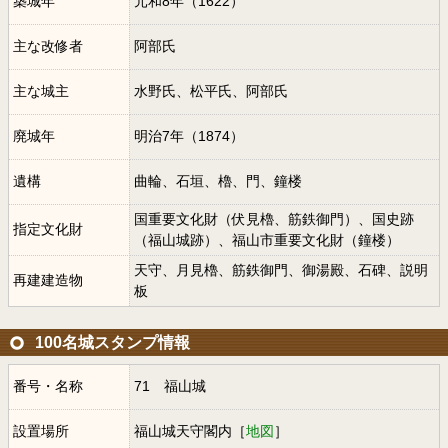
築城年
元和8年（1622）
主な改修者
阿部氏
主な城主
水野氏、松平氏、阿部氏
廃城年
明治7年（1874）
遺構
曲輪、石垣、櫓、門、鐘楼
国重要文化財（伏見櫓、筋鉄御門）、国史跡
指定文化財
（福山城跡）、福山市重要文化財（鐘楼）
天守、月見櫓、筋鉄御門、御湯殿、石碑、説明
再建建造物
板
100名城スタンプ情報
番号・名称
71 福山城
設置場所
福山城天守閣内［
地図
］