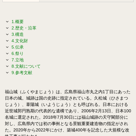
1.概要
2.歴史・沿革
3.構造
4.文化財
5.伝承
6.祭り
7.立地
8.文献について
9.参考文献
福山城（ふくやまじょう）は、広島県福山市丸之内1丁目にあった
日本の城。城跡は国の史跡に指定されている。久松城（ひさまつ
じょう）、葦陽城（いようじょう）とも呼ばれる。日本における
近世城郭円熟期の代表的な遺構であり、2006年2月13日、日本100
名城に選定された。2018年7月30日には福山城跡の天守閣部分に
対し、広島県内では初の事例となる景観重要建造物の指定がされ
た。2020年から2022年にかけ、築城400年を記念した大規模な改