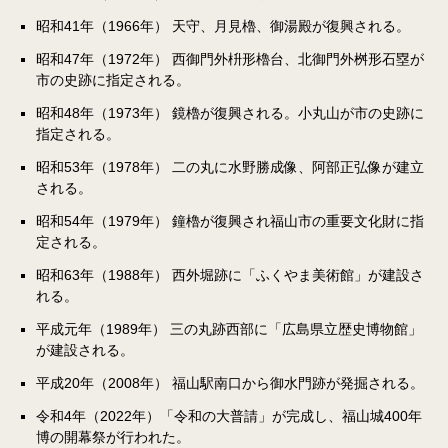
昭和41年（1966年） 天守、月見櫓、御湯殿が復興される。
昭和47年（1972年） 西御門外枡形櫓台、北御門外桝形石塁が
市の史跡に指定される。
昭和48年（1973年） 鏡櫓が復興される。小丸山が市の史跡に
指定される。
昭和53年（1978年） 二の丸に水野勝成像、阿部正弘像が建立
される。
昭和54年（1979年） 鐘櫓が復興され福山市の重要文化財に指
定される。
昭和63年（1988年） 西外堀跡に「ふくやま美術館」が建設さ
れる。
平成元年（1989年） 三の丸跡西部に「広島県立歴史博物館」
が建設される。
平成20年（2008年） 福山駅南口から御水門跡が発掘される。
令和4年（2022年）「令和の大普請」が完成し、福山城400年
博の開幕祭が行われた。