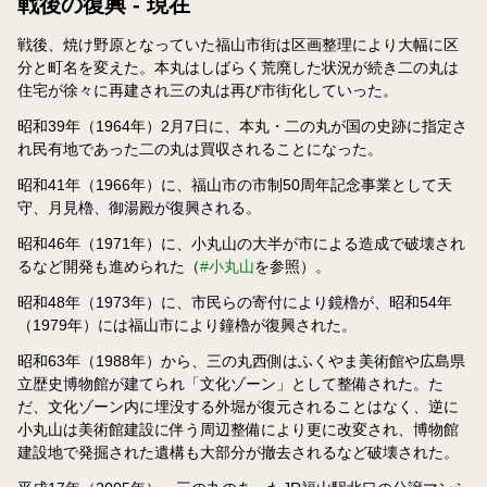
戦後の復興 - 現在
戦後、焼け野原となっていた福山市街は区画整理により大幅に区
分と町名を変えた。本丸はしばらく荒廃した状況が続き二の丸は
住宅が徐々に再建され三の丸は再び市街化していった。
昭和39年（1964年）2月7日に、本丸・二の丸が国の史跡に指定さ
れ民有地であった二の丸は買収されることになった。
昭和41年（1966年）に、福山市の市制50周年記念事業として天
守、月見櫓、御湯殿が復興される。
昭和46年（1971年）に、小丸山の大半が市による造成で破壊され
るなど開発も進められた（
#小丸山
を参照）。
昭和48年（1973年）に、市民らの寄付により鏡櫓が、昭和54年
（1979年）には福山市により鐘櫓が復興された。
昭和63年（1988年）から、三の丸西側はふくやま美術館や広島県
立歴史博物館が建てられ「文化ゾーン」として整備された。た
だ、文化ゾーン内に埋没する外堀が復元されることはなく、逆に
小丸山は美術館建設に伴う周辺整備により更に改変され、博物館
建設地で発掘された遺構も大部分が撤去されるなど破壊された。