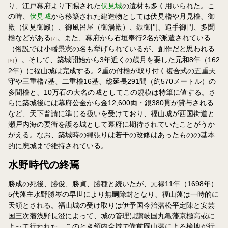
り、江戸幕府より下賜された
伏見城
の遺材も多く用いられた。こ
の時、
伏見城
から移築された建造物としては伏見櫓や月見櫓、御
殿（伏見御殿）、御風呂屋（御湯殿）、鉄御門、追手御門、多聞
櫓などがある
。また、幕府から石垣奉行2名が派遣されている
[7]
（俗説では小幡景憲の名も挙げられているが、創作だと思われる
）。そして、築城開始から3年近くの歳月を要した元和8年（162
[8]
2年）に福山城は完成する。2重の付櫓が取り付く複合式の五重天
守や三重櫓7基、二重櫓16基、総延長291間（約570メートル）の
多聞櫓と、10万石の大名の城としてこの規模は特筆に値する。さ
らに築城後には幕府公金から金12,600両・銀380貫が貸与される
など、天下普請に準じる扱いを受けており、福山城が西国街道と
瀬戸内海の要衝を護る城として幕府に期待されていたことがうか
がえる。なお、築城時の縄張りは若干の改修はあったものの基本
的に廃城まで維持されている。
水野時代の終焉
勝成の死後、勝俊、勝貞、勝種と続いたが、元禄11年（1698年）
5代藩主水野勝岑の早世により無嗣除封となり、福山藩は一時的に
天領とされる。福山城の受け取りは伊予国今治藩松平定陳と安芸
国三次藩浅野長澄によって、城の管理は讃岐国丸亀藩京極高或に
よって行われた。このとき領内全域で備前岡山藩による検地が行