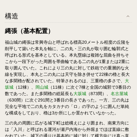
構造
縄張（基本配置）
福山城の縄張は常興寺山と呼ばれる標高20メートル程度の丘陵を
削平して築いた本丸を軸に、二の丸・三の丸が取り囲む輪郭式と
呼ばれる形式を基本としている。本丸塁線は複雑な屈曲を持ちそ
こから一段下がった周囲を帯曲輪である二の丸が1重または2重に
取り囲んでいた。これにより三の丸に対して鉄砲での重層的な火
線を実現し、本丸と二の丸には天守を除き併せて22棟の櫓と長大
な多聞櫓が配されていた。特筆されるのは、三重櫓の多さで、
大
坂城
（12棟）、
岡山城
（11棟）に次ぐ7棟と全国の城郭で3番目の
数であった。また多聞櫓の総延長も
大坂城
（873間）、
名古屋城
（630間）に次ぐ291間と3番目の長さであった。一方、三の丸は
完全な平地で二の丸をカタカナの「ロ」の字のように囲んだ単純
な構成をしており、櫓は3か所にしか置かれていなかった。
三の丸の周囲に広がる城下町は総構えにより囲まれ、南東方向に
は「入川」と呼ばれる運河が瀬戸内海から外堀までほぼ直線に敷
かれていた。城下の通りは基本的に城に対して横方向には真っ直