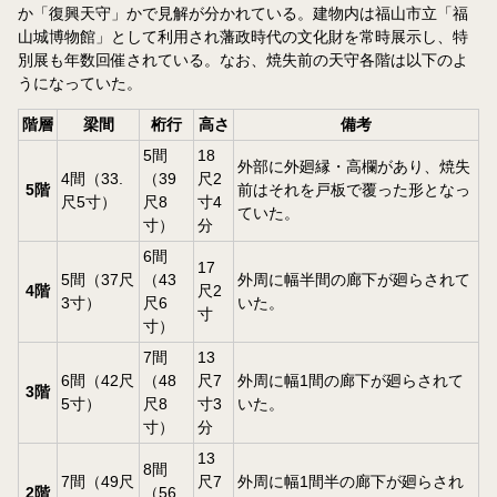
か「復興天守」かで見解が分かれている。建物内は福山市立「福
山城博物館」として利用され藩政時代の文化財を常時展示し、特
別展も年数回催されている。なお、焼失前の天守各階は以下のよ
うになっていた。
階層
梁間
桁行
高さ
備考
5間
18
外部に外廻縁・高欄があり、焼失
4間（33.
（39
尺2
5階
前はそれを戸板で覆った形となっ
尺5寸）
尺8
寸4
ていた。
寸）
分
6間
17
5間（37尺
（43
外周に幅半間の廊下が廻らされて
4階
尺2
3寸）
尺6
いた。
寸
寸）
7間
13
6間（42尺
（48
尺7
外周に幅1間の廊下が廻らされて
3階
5寸）
尺8
寸3
いた。
寸）
分
13
8間
7間（49尺
尺7
外周に幅1間半の廊下が廻らされ
2階
（56