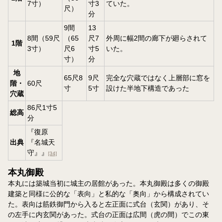
7寸）
寸3
ていた。
尺）
分
9間
13
8間（59尺
（65
尺7
外周に幅2間の廊下が廻らされて
1階
3寸）
尺6
寸5
いた。
寸）
分
地
65尺8
9尺
完全な穴蔵ではなく上層部に窓を
階・
60尺
寸
5寸
設けた半地下構造であった
穴蔵
86尺1寸5
総高
分
『復原
出典
『名城天
守』』
[34]
本丸御殿
本丸には築城当初に城主の居館があった。本丸御殿は多くの御殿
建築と同様に公的な「表向」と私的な「奥向」から構成されてい
た。表向は筋鉄御門から入ると左正面に式台（玄関）があり、そ
の左手に内玄関があった。式台の正面は広間（虎の間）でこの東