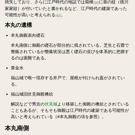
焼失しており、さらに江戸時代の地誌では箱棟
に葵の紋（徳川
[39]
家家紋）が付いていたと書かれるなど、江戸時代の建築であった
可能性が高いと考えられる
。
[40]
本丸の遺構
本丸御殿表向礎石
本丸南側に御殿の礎石が部分的に残されている。芝生と石畳で
整備されているが整備状況は悪く礎石の並びを体系的に把握す
るのは困難である。
黄金水
福山城で唯一現存する井戸で、屋根が付けられ蓋がされてい
る。
福山城旧伏見御殿襖絵
解説などで秀吉の
伏見城
より移築した御殿の襖絵とされている
こともあるが、そもそも御殿は江戸時代の建築である可能性が
高いと考えられている（#本丸御殿の項を参照）。
本丸南側