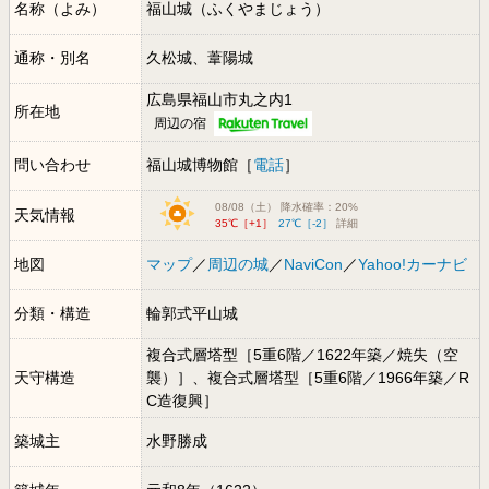
名称（よみ）
福山城（ふくやまじょう）
通称・別名
久松城、葦陽城
広島県福山市丸之内1
所在地
周辺の宿
問い合わせ
福山城博物館［
電話
］
08/08（土） 降水確率：20%
天気情報
35℃［+1］
27℃［-2］
詳細
地図
マップ
／
周辺の城
／
NaviCon
／
Yahoo!カーナビ
分類・構造
輪郭式平山城
複合式層塔型［5重6階／1622年築／焼失（空
天守構造
襲）］、複合式層塔型［5重6階／1966年築／R
C造復興］
築城主
水野勝成