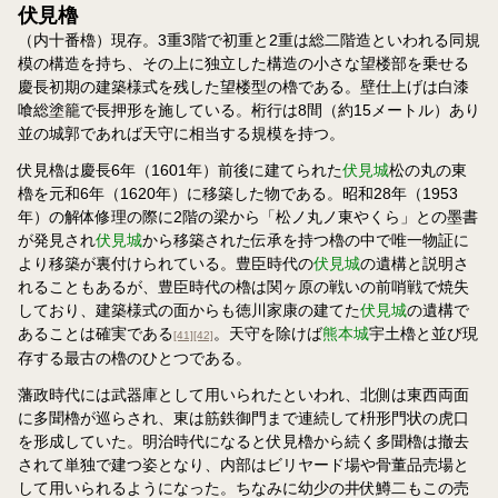
伏見櫓
（内十番櫓）現存。3重3階で初重と2重は総二階造といわれる同規
模の構造を持ち、その上に独立した構造の小さな望楼部を乗せる
慶長初期の建築様式を残した望楼型の櫓である。壁仕上げは白漆
喰総塗籠で長押形を施している。桁行は8間（約15メートル）あり
並の城郭であれば天守に相当する規模を持つ。
伏見櫓は慶長6年（1601年）前後に建てられた
伏見城
松の丸の東
櫓を元和6年（1620年）に移築した物である。昭和28年（1953
年）の解体修理の際に2階の梁から「松ノ丸ノ東やくら」との墨書
が発見され
伏見城
から移築された伝承を持つ櫓の中で唯一物証に
より移築が裏付けられている。豊臣時代の
伏見城
の遺構と説明さ
れることもあるが、豊臣時代の櫓は関ヶ原の戦いの前哨戦で焼失
しており、建築様式の面からも徳川家康の建てた
伏見城
の遺構で
あることは確実である
。天守を除けば
熊本城
宇土櫓と並び現
[41]
[42]
存する最古の櫓のひとつである。
藩政時代には武器庫として用いられたといわれ、北側は東西両面
に多聞櫓が巡らされ、東は筋鉄御門まで連続して枡形門状の虎口
を形成していた。明治時代になると伏見櫓から続く多聞櫓は撤去
されて単独で建つ姿となり、内部はビリヤード場や骨董品売場と
して用いられるようになった。ちなみに幼少の井伏鱒二もこの売