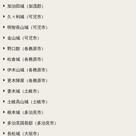
加治田城（加茂郡）
久々利城（可児市）
明智長山城（可児市）
金山城（可児市）
野口館（各務原市）
松倉城（各務原市）
伊木山城（各務原市）
更木陣屋（各務原市）
妻木城（土岐市）
土岐高山城（土岐市）
根本城（多治見市）
多治見国長邸（多治見市）
長松城（大垣市）