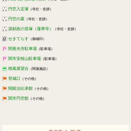
円空入定塚
（寺社・史跡）
円空の墓
（寺社・史跡）
源頼政の首塚（蓮華寺）
（寺社・史跡）
せきてらす
（御城印）
関善光寺駐車場
（駐車場）
関市安桜山駐車場
（駐車場）
櫓風展望台
（関連施設）
登城口
（その他）
関鍛治伝承館
（その他）
関市円空館
（その他）