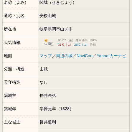
名称（よみ）
関城（せきじょう）
通称・別名
安桜山城
所在地
岐阜県関市山ノ手
08/07（金） 降水確率：30%
天気情報
35℃［-1］
25℃［-1］
詳細
地図
マップ
／
周辺の城
／
NaviCon
／
Yahoo!カーナビ
分類・構造
山城
天守構造
なし
築城主
長井長弘
築城年
享禄元年（1528）
主な城主
長井道利