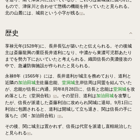
もので、津保川と合わせて惣構の機能を持っていたと見られる。
北の山麓には、城前という小字が残る
。
[1]
歴史
享禄元年(1528年)に、長井長弘が築いたと伝えられる。その後城
主は斎藤龍興の重臣長井道利になり、中濃から東濃可児郡あたり
までを勢力下においていたと考えられる。織田信長の美濃侵攻の
中で、急遽防御施設が作られたと見られる。
永禄8年（1565年）には、長井道利が城主を務めており、道利と
近隣の
加治田城
主佐藤忠能、
堂洞城
主岸信周は同盟を結んでいた
が、忠能が信長に内通。同年8月28日に、信長と忠能は
堂洞城
を攻
め落とした（堂洞合戦）
。その翌日、道利は
加治田城
を攻撃し
[2]
たが、信長が派遣した斎藤利治に攻められ関城に退却。9月1日に
利治に包囲されると、道利は開城して立ち退き、関は信長の手に
落ちた（関・加治田合戦）
。
[3]
その後、関に城主は置かれず、信長は代官を派遣し直轄統治した
と見られる
。
[4]