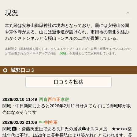
現況
本丸跡は安桜山御嶽神社の境内となっており、麓には安桜山公園
や宗休寺がある。山には遊歩道が設けられ、市街地の南北を結ぶ
わかくさトンネルと安桜山トンネルの二本が貫通している。
本解説文（基本情報を除く）は、
クリエイティブ・コモンズ・表示・継承ライセンス3.0
のも
とで公表されたウィキペディアの項目
「関城」
を素材として二次利用しています。
城郭口コミ
口コミを投稿
2026/02/10 11:49
西倉
西市正
孝継
関城：中日新聞によると2026年2月11日せきてらすにて御城印が販
売になるそうです
2026/02/02 21:06
ᴿᴱᴰ
副将軍
関城
：斎藤氏重臣である長井氏の居城🏯⁡オススメ度 ★★⭐︎⭐︎⭐︎⁡築
城年代は不詳。1528年に長井長弘により築かれたと云われます。長