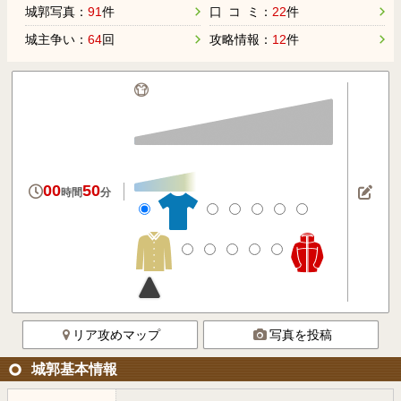
城郭写真：
91
件
口 コ ミ：
22
件
城主争い：
64
回
攻略情報：
12
件
00
50
時間
分
リア攻めマップ
写真を投稿
城郭基本情報