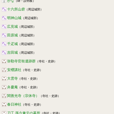
かな
（碑・説明板）
十六所山砦
（周辺城郭）
明神山城
（周辺城郭）
広見城
（周辺城郭）
田原城
（周辺城郭）
千疋城
（周辺城郭）
吉田城
（周辺城郭）
弥勒寺官衙遺跡群
（寺社・史跡）
安櫻講社
（寺社・史跡）
大雲寺
（寺社・史跡）
弁慶庵
（寺社・史跡）
関善光寺（宗休寺）
（寺社・史跡）
春日神社
（寺社・史跡）
刀工 孫六兼元の墓所
（寺社・史跡）