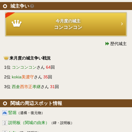
城主争い
今月度の城主
コンコンコン
歴代城主
来月度の城主争い戦況
1位
コンコンコン
さん
64
回
2位
kokia
美濃守
さん
35
回
3位
西倉
西市正
孝継
さん
31
回
関城の周辺スポット情報
竪堀
（遺構・復元物）
説明板（関城の由来）
（碑・説明板）