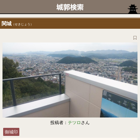
関城
（せきじょう）
投稿者：
テツロ
さん
御城印