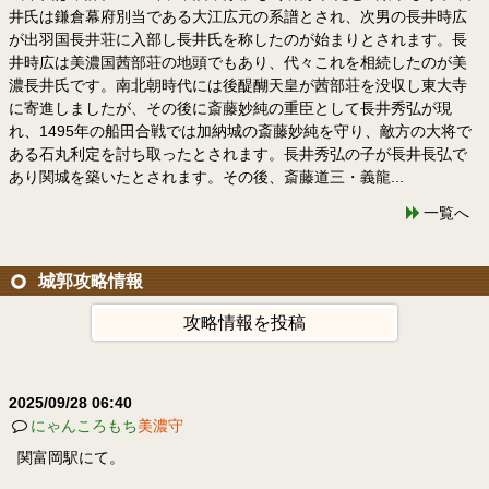
井氏は鎌倉幕府別当である大江広元の系譜とされ、次男の長井時広
が出羽国長井荘に入部し長井氏を称したのが始まりとされます。長
井時広は美濃国茜部荘の地頭でもあり、代々これを相続したのが美
濃長井氏です。南北朝時代には後醍醐天皇が茜部荘を没収し東大寺
に寄進しましたが、その後に斎藤妙純の重臣として長井秀弘が現
れ、1495年の船田合戦では加納城の斎藤妙純を守り、敵方の大将で
ある石丸利定を討ち取ったとされます。長井秀弘の子が長井長弘で
あり関城を築いたとされます。その後、斎藤道三・義龍...
一覧へ
城郭攻略情報
攻略情報を投稿
2025/09/28 06:40
にゃんころもち
美濃守
関富岡駅にて。