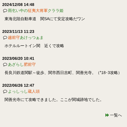
2024/12/08 14:48
雨乞い中の
征夷大将軍
クララ姫
東海北陸自動車道 関SAにて安定攻略だワン
2023/11/13 11:23
越前守
あけっつぁま
ホテルルートイン関 近くで攻略
2023/06/20 10:41
あざらし
肥前守
長良川鉄道関駅～徒歩、関市西日吉町、関善光寺。（❜18･3攻略）
2022/06/26 12:47
よっしっし
蔵人頭
関善光寺にて攻略できました。ここが関城跡地でした。
一覧へ