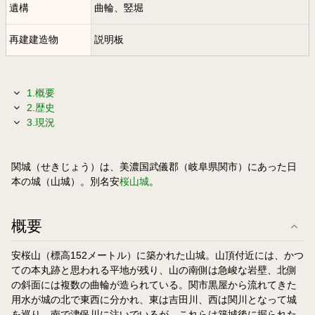
遺構
曲輪、竪堀
再建建造物
説明板
1.概要
2.歴史
3.現況
関城（せきじょう）は、美濃国武儀郡（岐阜県関市）にあった日
本の城（山城）。別名安
桜山城
。
概要
安桜山（標高152メートル）に築かれた山城。山頂付近には、かつ
ての本丸跡と思われる平地が残り、山の南側は急峻な岩壁、北側
の斜面には複数の曲輪が造られている。関市黒屋から流れてきた
用水が城の北で東西に分かれ、東は吉田川、西は関川となって城
を巡り、南で津保川に注いでいるが、これらは築城後に掘られた