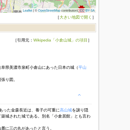
Leaflet
| ©
OpenStreetMap
contributors,
CC-BY-SA
［
大きい地図で開く
］
［引用元：
Wikipedia「小倉山城」の項目
］
岐阜県美濃市泉町小倉山にあった日本の城（
平山
縄張り図。
であった金森長近は、養子の可重に
高山城
を譲り隠
て築城された城である。別名「小倉居館」とも言わ
山麓に三の丸があったと言う。