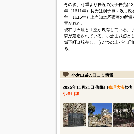
その後、可重より長近の実子長光に2
年（1611年）長光は嗣子無く没し
年（1615年）上有知は尾張藩の所領
置かれた。
現在は石垣と土塁が現存している。
碑が建造されている。小倉山城跡と
城下町は現存し、うだつの上がる町
る。
小倉山城の口コミ情報
2025年11月21日 伽那山
修理大夫
姫丸
小倉山城