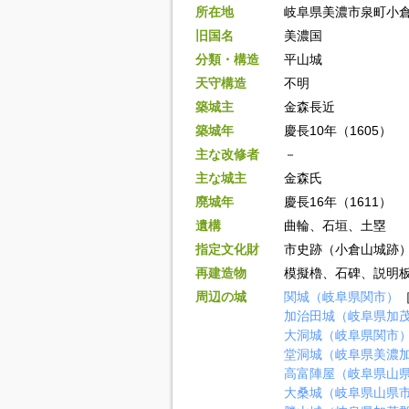
所在地
岐阜県美濃市泉町小
旧国名
美濃国
分類・構造
平山城
天守構造
不明
築城主
金森長近
築城年
慶長10年（1605）
主な改修者
－
主な城主
金森氏
廃城年
慶長16年（1611）
遺構
曲輪、石垣、土塁
指定文化財
市史跡（小倉山城跡
再建造物
模擬櫓、石碑、説明
周辺の城
関城（岐阜県関市）
［
加治田城（岐阜県加
大洞城（岐阜県関市
堂洞城（岐阜県美濃
高富陣屋（岐阜県山
大桑城（岐阜県山県