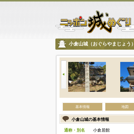
小倉山城（おぐらやまじょう
基本情報
地図
小倉山城の基本情報
通称・別名
小倉居館