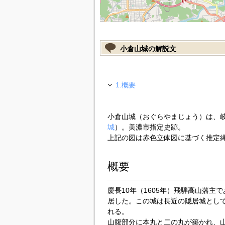
小倉山城の解説文
1.概要
小倉山城（おぐらやまじょう）は、
城
）。美濃市指定史跡。
上記の図は赤色立体図に基づく推定
概要
慶長10年（1605年）飛騨高山藩主
居した。この城は長近の隠居城とし
れる。
山腹部分に本丸と二の丸が築かれ、