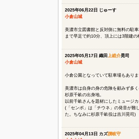
2025年06月22日 じゅーす
小倉山城
美濃市立図書館と反対側に無料の駐車
まで早足で約10分、頂上には3階建
2025年05月17日 織田
上総介
晃司
小倉山城
小倉公園となっていて駐車場もありま
美濃市は自身の身の危険を顧みず多く
杉原千畝の出身地。
以前千畝さんを題材にしたミュージカル
(「センポ」は「チウネ」の発音が難
た。ちなみに杉原千畝役は吉川晃司)
2025年04月13日 カズ
讃岐守