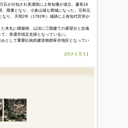
万石が分知され美濃国に上有知藩が成立。慶長16
改易、廃藩となり、小倉山城も廃城になった。元和元
となり、天明2年（1782年）城跡に上有知代官所が
また本丸に模擬櫓、山頂に三階建ての展望台と忠魂
して、美濃市指定史跡となっている
。
[1]
並みとして重要伝統的建造物群保存地区となってい
［
続きを見る
］