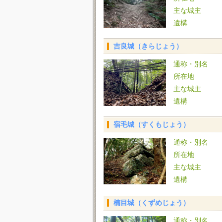
主な城主
遺構
吉良城（きらじょう）
通称・別名
所在地
主な城主
遺構
宿毛城（すくもじょう）
通称・別名
所在地
主な城主
遺構
楠目城（くずめじょう）
通称・別名