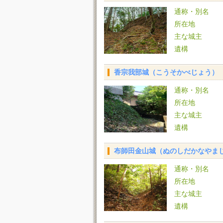
通称・別名
所在地
主な城主
遺構
香宗我部城（こうそかべじょう）
通称・別名
所在地
主な城主
遺構
布師田金山城（ぬのしだかなやま
通称・別名
所在地
主な城主
遺構