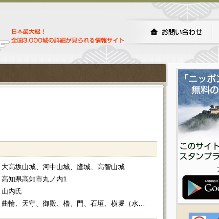
大高坂山城、河中山城、鷹城、高智山城
高知県高知市丸ノ内1
山内氏
曲輪、天守、御殿、櫓、門、石垣、横堀（水堀）