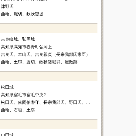
津野氏
曲輪、堀切、畝状竪堀
吉良峰城、弘岡城
高知県高知市春野町弘岡上
吉良氏、本山氏、吉良親貞（長宗我部氏家臣）
曲輪、土塁、堀切、畝状竪堀群、屋敷跡
松田城
高知県宿毛市宿毛中央2
松田氏、依岡伯耆守、長宗我部氏、野田氏、山内氏（伊賀氏）
曲輪、石垣、土塁
山田城