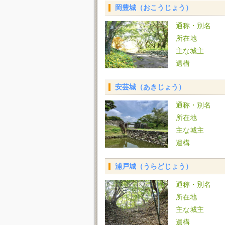
岡豊城（おこうじょう）
通称・別名
所在地
主な城主
遺構
安芸城（あきじょう）
通称・別名
所在地
主な城主
遺構
浦戸城（うらどじょう）
通称・別名
所在地
主な城主
遺構