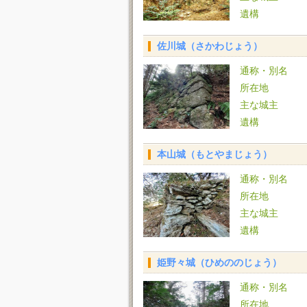
遺構
佐川城（さかわじょう）
通称・別名
所在地
主な城主
遺構
本山城（もとやまじょう）
通称・別名
所在地
主な城主
遺構
姫野々城（ひめののじょう）
通称・別名
所在地