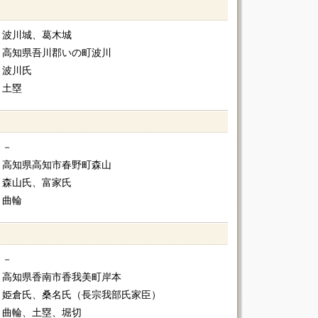
）
波川城、葛木城
高知県吾川郡いの町波川
波川氏
土塁
－
高知県高知市春野町森山
森山氏、富家氏
曲輪
－
高知県香南市香我美町岸本
姫倉氏、桑名氏（長宗我部氏家臣）
曲輪、土塁、堀切