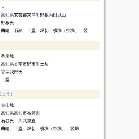
－
高知県安芸郡東洋町野根内田城山
野根氏
曲輪、石積、土塁、堀切、横堀（空堀）、竪堀、虎口
香宗城
高知県香南市野市町土居
香宗我部氏
土塁
じょう）
金山城
高知県高知市布師田
石谷氏、久武親直
曲輪、土塁、堀切、横堀（空堀）、竪堀