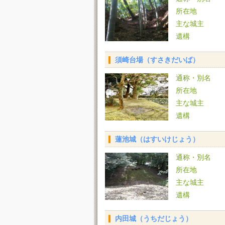
所在地
主な城主
遺構
須崎台場（すさきだいば）
通称・別名
所在地
主な城主
遺構
蓮池城（はすいけじょう）
通称・別名
所在地
主な城主
遺構
内田城（うちだじょう）