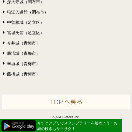
深大寺城（調布市）
狛江入道館（調布市）
中曽根城（足立区）
宮城氏館（足立区）
今井城（青梅市）
勝沼城（青梅市）
辛垣城（青梅市）
藤橋城（青梅市）
(C)UM.Succeed,Inc.
Powered by idea canvas
今すぐアプリでスタンプラリーを始めよう！お
城の検索もサクサク！