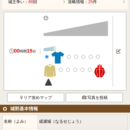
城主争い：
88
回
攻略情報：
25
件
00
15
時間
分
リア攻めマップ
写真を投稿
城郭基本情報
名称（よみ）
成瀬城（なるせじょう）