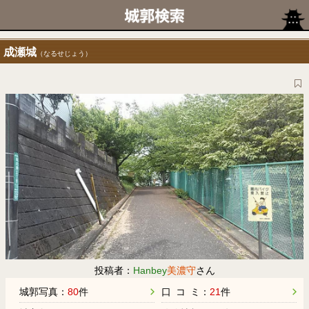
成瀬城
（なるせじょう）
投稿者：
Hanbey
美濃守
さん
城郭写真：
80
件
口 コ ミ：
21
件