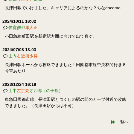
長津田駅でいけました。キャリアによるのかな？ちなdocomo
2024/10/11 16:02
俊寛僧都
隼人正
小田急線町田駅を新宿駅方面に向けて出て直ぐ。
2024/07/08 13:03
まう
右近衛少将
長津田駅ホームから攻略できました！田園都市線中央林間行き６
号車あたり
2023/12/24 16:18
山中
左京亮
才四郎（の子孫）
東急田園都市線、長津田駅とつくしの駅の間のカーブ付近で攻略
できました。（長津田駅からは不可）
一覧へ