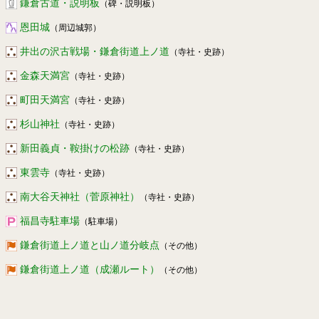
鎌倉古道・説明板
（碑・説明板）
恩田城
（周辺城郭）
井出の沢古戦場・鎌倉街道上ノ道
（寺社・史跡）
金森天満宮
（寺社・史跡）
町田天満宮
（寺社・史跡）
杉山神社
（寺社・史跡）
新田義貞・鞍掛けの松跡
（寺社・史跡）
東雲寺
（寺社・史跡）
南大谷天神社（菅原神社）
（寺社・史跡）
福昌寺駐車場
（駐車場）
鎌倉街道上ノ道と山ノ道分岐点
（その他）
鎌倉街道上ノ道（成瀬ルート）
（その他）