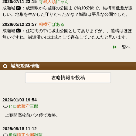
2026/07/11 23:15
寺
蔵人頭
にゃん
成瀬城
：成瀬駅から城跡の公園まで約10分間で、結構高低差が激
しい。地形を生かした守りだったかな？城跡は平凡な公園でした。
2026/05/12 23:57
相模守
ぱある
成瀬城
：住宅街の中に城山公園としてありますが、、遺構はほぼ
無いですね。街道沿いに出城として存在していたんだと思います。
一覧へ
城郭攻略情報
攻略情報を投稿
2026/01/03 19:54
ヒロ
武蔵守
三郎
上鶴間高校前バス停で攻略。
2025/08/18 11:12
雛森
弾正少弼
雛蔵