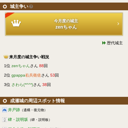
城主争い
今月度の城主
zenちゃん
歴代城主
来月度の城主争い戦況
1位
zenちゃん
さん
88
回
2位
gpappa
右兵衛佐
さん
53
回
3位
さわら(*^^*)
さん
38
回
成瀬城の周辺スポット情報
井戸跡
（遺構・復元物）
碑・説明坂
（碑・説明板）