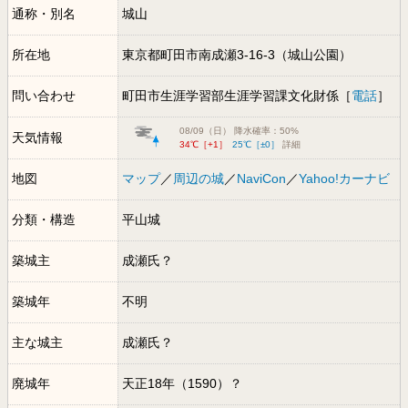
通称・別名
城山
所在地
東京都町田市南成瀬3-16-3（城山公園）
問い合わせ
町田市生涯学習部生涯学習課文化財係［
電話
］
08/09（日） 降水確率：50%
天気情報
34℃［+1］
25℃［±0］
詳細
地図
マップ
／
周辺の城
／
NaviCon
／
Yahoo!カーナビ
分類・構造
平山城
築城主
成瀬氏？
築城年
不明
主な城主
成瀬氏？
廃城年
天正18年（1590）？