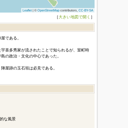
Leaflet
| ©
OpenStreetMap
contributors,
CC-BY-SA
［
大きい地図で開く
］
陣屋である。
た宇喜多秀家が流されたことで知られるが、室町時
が島の政治・文化の中心であった。
、陣屋跡の玉石垣は必見である。
的な風景