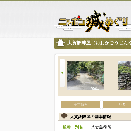
大賀郷陣屋（おおかごうじん
基本情報
地図
大賀郷陣屋の基本情報
通称・別名
八丈島役所