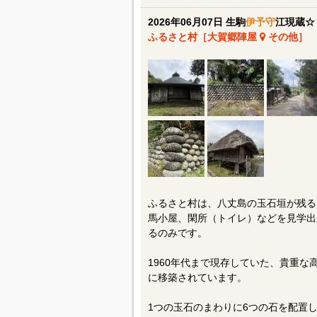
2026年06月07日 生駒
伊予守
江現蔵☆
ふるさと村［大賀郷陣屋
その他］
ふるさと村は、八丈島の玉石垣が残る
馬小屋、閑所（トイレ）などを見学出
るのみです。
1960年代まで現存していた、貴重
に移築されています。
1つの玉石のまわりに6つの石を配置