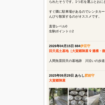
られたそうです。1つ石を運ぶとおに
すぐ隣に駐車場があるのでレンタカー
んびり散策するのがオススメです。
直登レベル0
生駒ポイント☆2
2026年04月15日 884
伊豆守
回天底土基地［大賀郷陣屋
遺構・復
人間魚雷回天の基地跡 川沿いの歩道
2025年09月29日 あらし
肥前守
大賀郷陣屋