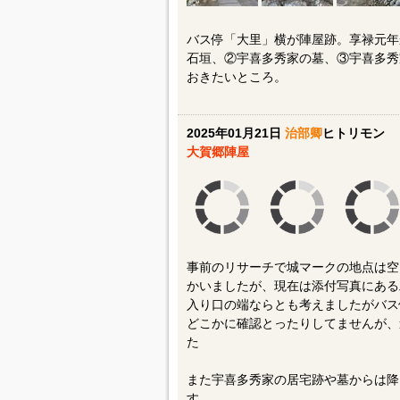
バス停「大里」横が陣屋跡。享禄元年
石垣、②宇喜多秀家の墓、③宇喜多秀
おきたいところ。
2025年01月21日
治部卿
ヒトリモン
大賀郷陣屋
事前のリサーチで城マークの地点は空
かいましたが、現在は添付写真にある
入り口の端ならとも考えましたがバス
どこかに確認とったりしてませんが、
た
また宇喜多秀家の居宅跡や墓からは降