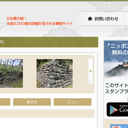
や）
解説文
口コミ