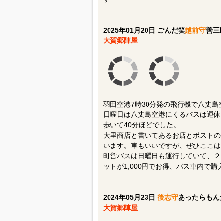
す
2025年01月20日 ごんだ笑
越前守
善三
大賀郷陣屋
羽田空港7時30分発の飛行機で八丈島
日曜日は八丈島空港にくるバスは運休
歩いて40分ほどでした。
大里商店と書いてあるお店とポストの
います。車もいいですが、ぜひここは
町営バスは日曜日も運行していて、２
ットが1,000円でお得、バス車内で
2024年05月23日
後志守
あったらもん
大賀郷陣屋