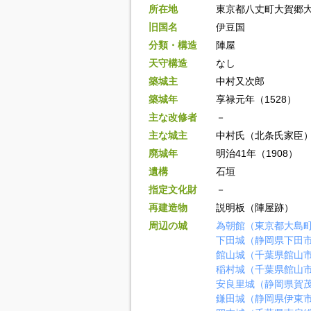
所在地
東京都八丈町大賀郷
旧国名
伊豆国
分類・構造
陣屋
天守構造
なし
築城主
中村又次郎
築城年
享禄元年（1528）
主な改修者
－
主な城主
中村氏（北条氏家臣
廃城年
明治41年（1908）
遺構
石垣
指定文化財
－
再建造物
説明板（陣屋跡）
周辺の城
為朝館（東京都大島
下田城（静岡県下田
館山城（千葉県館山
稲村城（千葉県館山
安良里城（静岡県賀
鎌田城（静岡県伊東