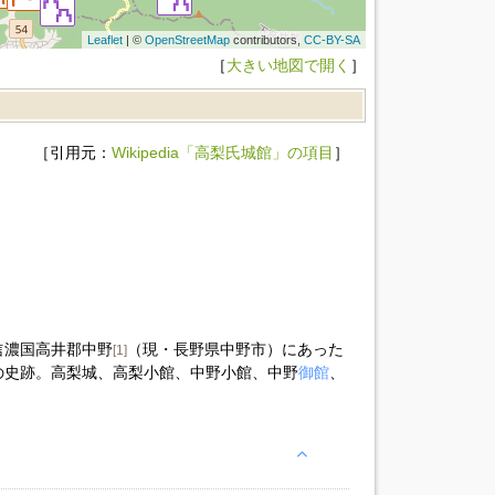
Leaflet
| ©
OpenStreetMap
contributors,
CC-BY-SA
［
大きい地図で開く
］
［引用元：
Wikipedia「高梨氏城館」の項目
］
信濃国高井郡中野
（現・長野県中野市）にあった
[1]
の史跡。高梨城、高梨小館、中野小館、中野
御館
、