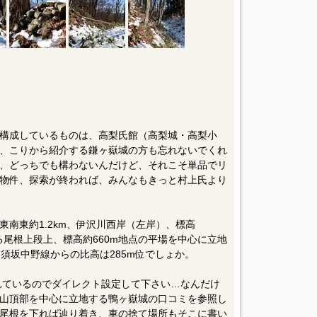
構成しているものは、高梨氏館（高梨城・高梨小
、こりから紹介する鎌ヶ嶽城の方も忘れないでくれ
、どっちでも構わないんだけど、それこそ単品でリ
物件、探索が終われば、みんなもきっと村上氏より
南東約1.2km、伊沢川西岸（左岸）、標高
びる尾根上段上、標高約660m地点の平場を中心に立地
須坂中野線からの比高は285m位でしょか。
されているのでダイレクト設定して下さい…なんだけ
山頂部を中心に立地する鴨ヶ嶽城の口コミを参照し
尾根を下れば辿り着き、車の捨て場所もそこに書い