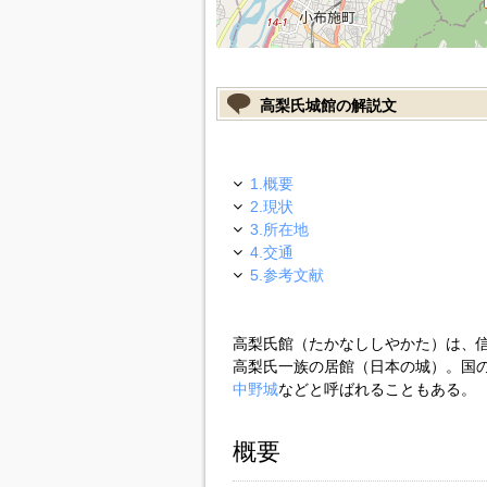
高梨氏城館の解説文
1.概要
2.現状
3.所在地
4.交通
5.参考文献
高梨氏館（たかなししやかた）は、
高梨氏一族の居館（日本の城）。国
中野城
などと呼ばれることもある。
概要