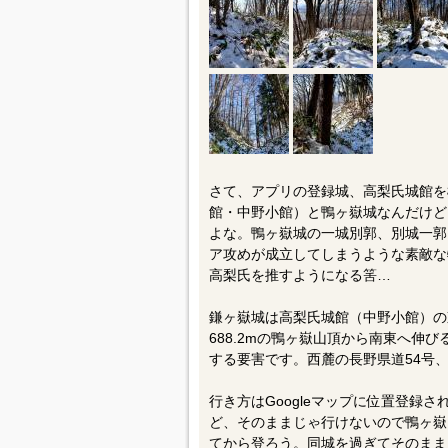
さて、アプリの登録城、高梨氏城館を
館・中野小館）と鴨ヶ嶽城なんだけど
よな。鴨ヶ嶽城の一城別郭、別城一郭
ア攻めが成立してしまうような素敵な
高梨氏を推すようになる筈…
鎌ヶ嶽城は高梨氏城館（中野小館）の東
688.2mの鴨ヶ嶽山頂から南東へ伸
する要害です。西麓の長野県道54号、
行き方はGoogleマップに位置登録
ど、そのままじゃ行けないので鴨ヶ嶽
てから登ろう。同城を過ぎてそのまま