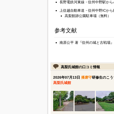
長野電鉄河東線・信州中野駅から
上信越自動車道・信州中野ICから
高梨館跡公園駐車場（無料）
参考文献
南原公平 著『信州の城と古戦場』 
高梨氏城館の口コミ情報
2026年07月13日
播磨守
研修生のこう
高梨氏城館