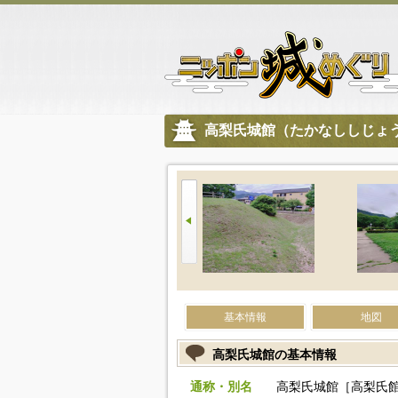
高梨氏城館（たかなししじょ
基本情報
地図
高梨氏城館の基本情報
通称・別名
高梨氏城館［高梨氏