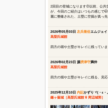
2回目の登城になります🤨以前、公
が、今回のご紹介はいつもの感じで🤭駐
麗に整備された、土塁に空掘が真っ先
2026年05月03日
左兵衛佐
エムジェイ
高梨氏城館
四方の堀や土塁がキレイに残っていま
2026年02月23日 源
摂津守
満仲
高梨氏城館
四方の堀や土塁がキレイに残る、見応
2025年12月10日
内記
かずりヾ(・ε・
鎌ヶ嶽城［高梨氏城館
周辺城郭］