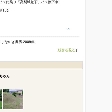
バスに乗り「高梨城趾下」バス停下車
約15分
しなのき書房 2009年
［
続きを見る
］
ちゃん