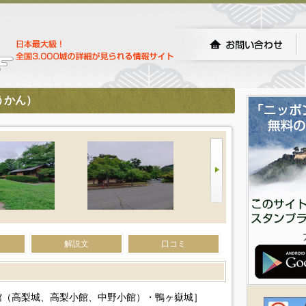
うかん）
解説文
口コミ
館（高梨城、高梨小館、中野小館）・鴨ヶ嶽城］