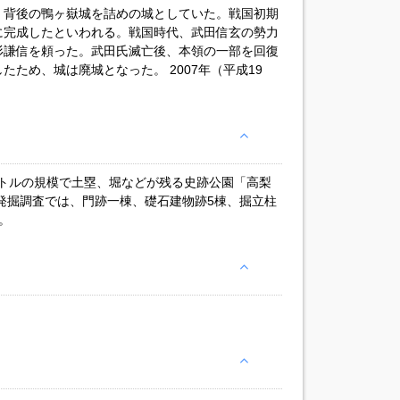
。背後の鴨ヶ嶽城を詰めの城としていた。戦国初期
に完成したといわれる。戦国時代、武田信玄の勢力
杉謙信を頼った。武田氏滅亡後、本領の一部を回復
ため、城は廃城となった。 2007年（平成19
。
メートルの規模で土塁、堀などが残る史跡公園「高梨
発掘調査では、門跡一棟、礎石建物跡5棟、掘立柱
。