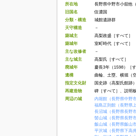
所在地
長野県中野市小舘他
旧国名
信濃国
分類・構造
城館遺跡群
天守構造
－
築城主
高梨政盛［すべて］
築城年
室町時代［すべて］
主な改修者
－
主な城主
高梨氏［すべて］
廃城年
慶長3年（1598）［
遺構
曲輪、土塁、横堀（
指定文化財
国史跡（高梨氏館跡
再建造物
碑［すべて］、説明
周辺の城
内堀館（長野県中野
福島正則館（長野県
長沼城（長野県長野
髻山城（長野県長野
飯山城（長野県飯山
平沢城（長野県下高