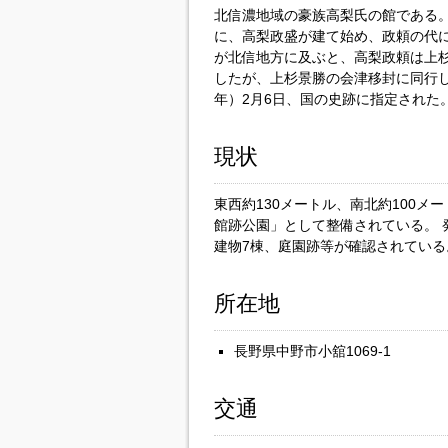
北信濃地域の豪族高梨氏の館である
に、高梨政盛が建て始め、政頼の代
が北信地方に及ぶと、高梨政頼は上
したが、上杉景勝の会津移封に同行した
年）2月6日、国の史跡に指定された
現状
東西約130メートル、南北約100
館跡公園」として整備されている。 
建物7棟、庭園跡等が確認されている
所在地
長野県中野市小舘1069-1
交通