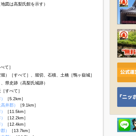
（地図は高梨氏館を示す）
すべて］
空堀）［すべて］、堀切、石積、土橋［鴨ヶ嶽城］
）、県史跡（高梨氏城跡）
板［すべて］
市）
［5.2km］
上高井郡）
［9.1km］
市）
［11.5km］
市）
［12.2km］
市）
［12.4km］
井郡）
［13.7km］