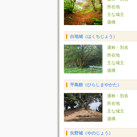
所在地
主な城主
遺構
白地城（はくちじょう）
通称・別名
所在地
主な城主
遺構
平島館（ひらしまやかた）
通称・別名
所在地
主な城主
遺構
矢野城（やのじょう）