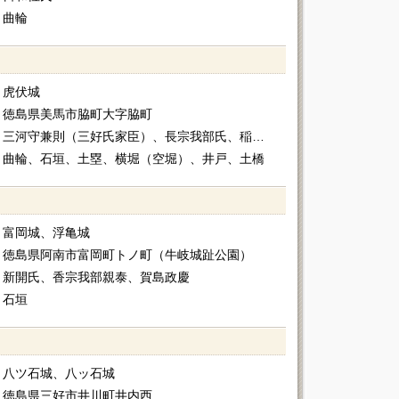
曲輪
虎伏城
徳島県美馬市脇町大字脇町
三河守兼則（三好氏家臣）、長宗我部氏、稲田稙元（蜂須賀氏家臣）
曲輪、石垣、土塁、横堀（空堀）、井戸、土橋
富岡城、浮亀城
徳島県阿南市富岡町トノ町（牛岐城趾公園）
新開氏、香宗我部親泰、賀島政慶
石垣
八ツ石城、八ッ石城
徳島県三好市井川町井内西