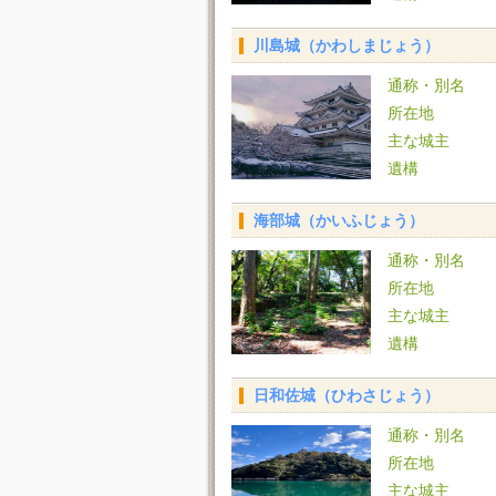
川島城（かわしまじょう）
通称・別名
所在地
主な城主
遺構
海部城（かいふじょう）
通称・別名
所在地
主な城主
遺構
日和佐城（ひわさじょう）
通称・別名
所在地
主な城主