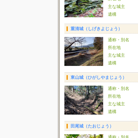
主な城主
遺構
重清城（しげきよじょう）
通称・別名
所在地
主な城主
遺構
東山城（ひがしやまじょう）
通称・別名
所在地
主な城主
遺構
田尾城（たおじょう）
通称・別名