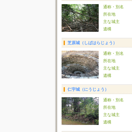
通称・別名
所在地
主な城主
遺構
芝原城（しばはらじょう）
通称・別名
所在地
主な城主
遺構
仁宇城（にうじょう）
通称・別名
所在地
主な城主
遺構