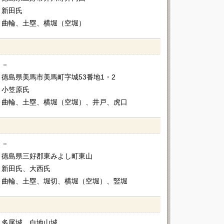
新田氏
曲輪、土塁、横堀（空堀）
－
徳島県美馬市美馬町字城53番地1・2
小笠原氏
曲輪、土塁、横堀（空堀）、井戸、虎口
－
徳島県三好郡東みよし町東山
新田氏、大西氏
曲輪、土塁、堀切、横堀（空堀）、竪堀
多尾城、白地山城