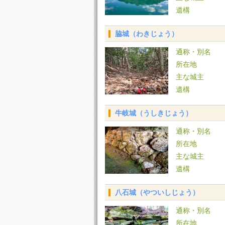
遺構
脇城（わきじょう）
通称・別名
所在地
主な城主
遺構
牛岐城（うしきじょう）
通称・別名
所在地
主な城主
遺構
八石城（やついしじょう）
通称・別名
所在地