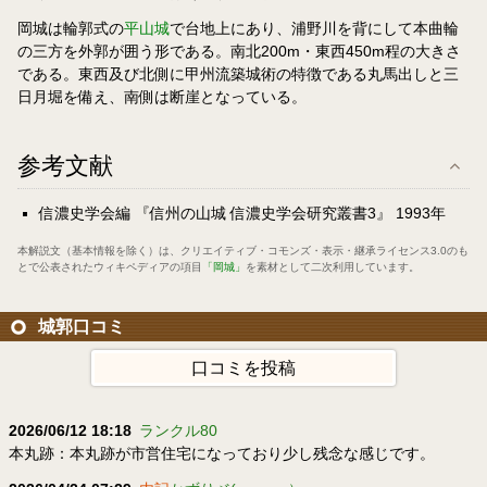
岡城は輪郭式の
平山城
で台地上にあり、浦野川を背にして本曲輪
の三方を外郭が囲う形である。南北200m・東西450m程の大きさ
である。東西及び北側に甲州流築城術の特徴である丸馬出しと三
日月堀を備え、南側は断崖となっている。
参考文献
信濃史学会編 『信州の山城 信濃史学会研究叢書3』 1993年
本解説文（基本情報を除く）は、
クリエイティブ・コモンズ・表示・継承ライセンス3.0
のも
とで公表されたウィキペディアの項目
「岡城」
を素材として二次利用しています。
城郭口コミ
口コミを投稿
2026/06/12 18:18
ランクル80
本丸跡：本丸跡が市営住宅になっており少し残念な感じです。