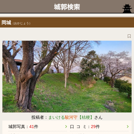
岡城
（おかじょう）
投稿者：
まいける
駿河守
【桔梗】
さん
城郭写真：
41
件
口 コ ミ：
29
件