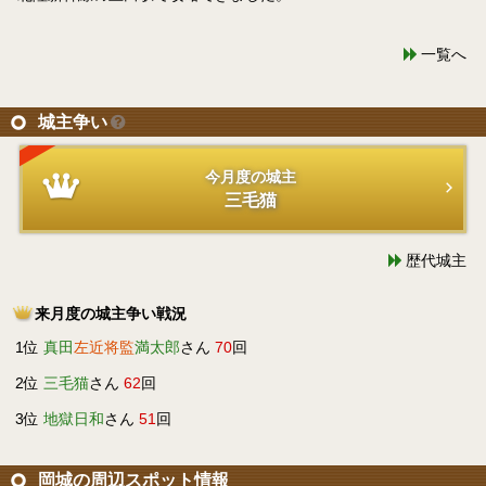
一覧へ
城主争い
今月度の城主
三毛猫
歴代城主
来月度の城主争い戦況
1位
真田
左近将監
満太郎
さん
70
回
2位
三毛猫
さん
62
回
3位
地獄日和
さん
51
回
岡城の周辺スポット情報