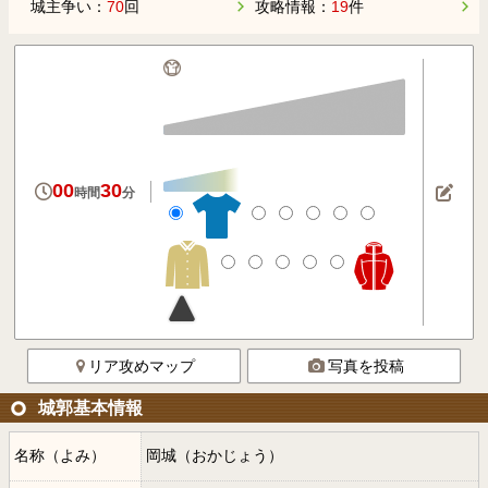
城主争い：
70
回
攻略情報：
19
件
00
30
時間
分
リア攻めマップ
写真を投稿
城郭基本情報
名称（よみ）
岡城（おかじょう）