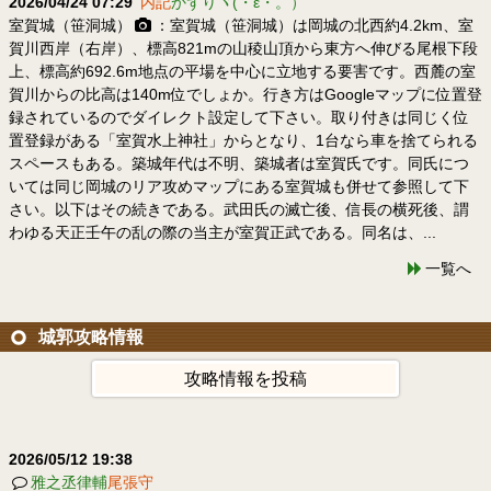
2026/04/24 07:29
内記
かずりヾ(・ε・。）
室賀城（笹洞城）
：室賀城（笹洞城）は岡城の北西約4.2km、室
賀川西岸（右岸）、標高821mの山稜山頂から東方へ伸びる尾根下段
上、標高約692.6m地点の平場を中心に立地する要害です。西麓の室
賀川からの比高は140m位でしょか。行き方はGoogleマップに位置登
録されているのでダイレクト設定して下さい。取り付きは同じく位
置登録がある「室賀水上神社」からとなり、1台なら車を捨てられる
スペースもある。築城年代は不明、築城者は室賀氏です。同氏につ
いては同じ岡城のリア攻めマップにある室賀城も併せて参照して下
さい。以下はその続きである。武田氏の滅亡後、信長の横死後、謂
わゆる天正壬午の乱の際の当主が室賀正武である。同名は、...
一覧へ
城郭攻略情報
攻略情報を投稿
2026/05/12 19:38
雅之丞律輔
尾張守