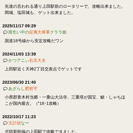
先達の言われる通り上田駅前のロータリーで、攻略出来ました。
岡城、塩田城も、ゲット出来ました。
2025/11/17 09:29
雨乞い中の
征夷大将軍
クララ姫
国道18号線から安定攻略だワン
2024/11/03 13:39
かつアニぃ
右京大夫
上田駅近く天神2丁目交差点でゲットです
2023/06/30 21:40
あざらし
肥前守
小県郡青木村当郷・一乗山大法寺、三重塔が国宝、鯱・しゃちほ
こが国内最古。（❜18･1攻略）
2022/10/17 11:23
主計頭
なー
北陸新幹線の上田駅で攻略できました。