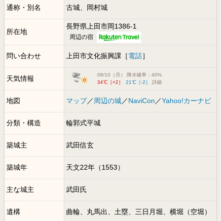
通称・別名
古城、岡村城
長野県上田市岡1386-1
所在地
周辺の宿
問い合わせ
上田市文化振興課［
電話
］
08/10（月） 降水確率：40%
天気情報
34℃［+2］
21℃［-2］
詳細
地図
マップ
／
周辺の城
／
NaviCon
／
Yahoo!カーナビ
分類・構造
輪郭式平城
築城主
武田信玄
築城年
天文22年（1553）
主な城主
武田氏
遺構
曲輪、丸馬出、土塁、三日月堀、横堀（空堀）