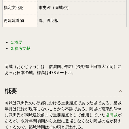
指定文化財
市史跡（岡城跡）
再建建造物
碑、説明板
1.概要
2.参考文献
岡城（おかじょう）は、信濃国小県郡（長野県上田市大字岡）に
あった日本の城。標高は478メートル。
概要
岡城は武田氏の小県郡における重要拠点であった城である。築城
年月は記録が現存しないことから不詳である。岡城の南東約5km
に武田氏が岡城建設前まで重要拠点として使用していた
塩田城
が
あるが、永禄年間初期から文献に登場しなくなり岡城の名が見え
てくるので、築城時期はその頃と思われる。