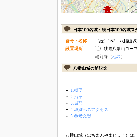
日本100名城・続日本100名城
番号・名称
（続）157 八幡山城
設置場所
近江鉄道八幡山ロー
瑞龍寺［
地図
］
八幡山城の解説文
1.概要
2.沿革
3.城郭
4.城跡へのアクセス
5.参考文献
八幡山城（はちまんやまじょう）は