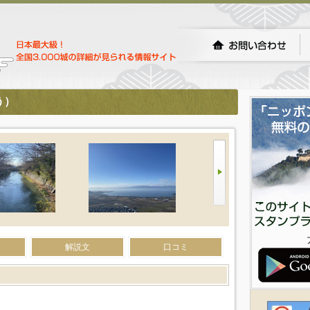
う）
解説文
口コミ