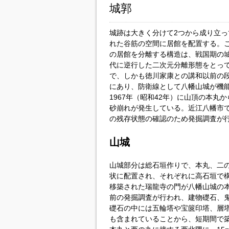
城郭
城跡は大きく分けて2つから成り立っ
れた谷筋の空間に居館を配置する。
の居館を分離する構造は、戦国期の
代に逆行した二次元分離形態をとっ
で、しかも徳川家康との講和以前の
にあり、防衛線として八幡山城が機
1967年（昭和42年）に山頂の本
砂崩れが発生している。近江八幡市で
の残存状態の確認のため発掘調査が
山城
山城部分は総石垣作りで、本丸、二
状に配置され、それぞれに高石垣で構
移築された瑞龍寺の門が八幡山城の
前の発掘調査が行われ、建物礎石、
礎石の中には五輪塔や宝篋印塔、層
も含まれていることから、短期間で