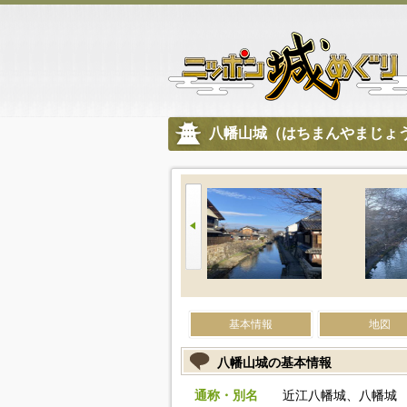
八幡山城（はちまんやまじょ
基本情報
地図
八幡山城の基本情報
通称・別名
近江八幡城、八幡城