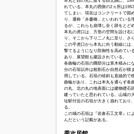
本丸と西の丸に接する西北隅に、15
れている。本丸の西側の2ヵ所は195
てしまい、現在はコンクリートで固
り、通称「弁慶橋」といわれている
るが、これらも崩壊し全く跡をとど
本丸の虎口は、方形の空間を設け右に
り、そこから下り二ノ丸に至り、さら
この平虎口から本丸に向う動線には
撃てるようになり防御性を高めてい
あり、展望館も建設されている。
各曲輪の石垣の隅部分は算木積みに
分の石垣以外は粗割石か自然石が積
用している。石垣の傾斜も直線的で
曲輪があり、これは本丸を通らず各
の丸、北の丸の地表面には建物礎石
建っていたと思われている。山城の
址駅付近の石垣が大きく崩れており
る。
この城の石垣は『岩倉石工文章』によ
んだという記載がある。
秀次居館