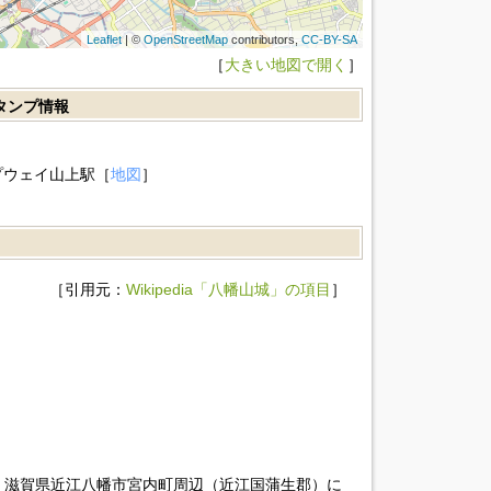
Leaflet
| ©
OpenStreetMap
contributors,
CC-BY-SA
［
大きい地図で開く
］
スタンプ情報
プウェイ山上駅［
地図
］
［引用元：
Wikipedia「八幡山城」の項目
］
、滋賀県近江八幡市宮内町周辺（近江国蒲生郡）に