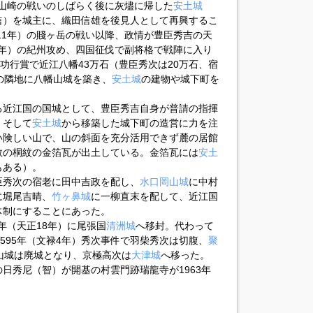
山崎の戦いのしばらく後に灰燼に帰した
安土城
信）を城主に、織田信雄を後見人として再興するこ
正11年）の賤ヶ岳の戦い以降、政情が豊臣秀吉の天
13年）の紀州攻め、四国征伐で副将格で戦陣に入り
功行賞で近江八幡43万石（豊臣秀次は20万石、宿
の隣地に八幡山城を築き、
安土城
の建物や城下町を
る近江国の国城として、豊臣秀吉自身が普請の指揮
、そして
安土城
から移築した城下町の造営に力を注
い険しい山で、山の斜面を充分活用できず麓の居館
数の桐紋の金箔瓦が出土している。金箔瓦には
安土
もある）。
臣秀次の宿老に田中吉政を配し、
水口岡山城
に中村
に堀尾吉晴、
竹ヶ鼻城
に一柳直末を配して、近江国
体制にすることにあった。
0年（天正18年）に尾張国
清洲城
へ移封。代わって
595年（文禄4年）秀次事件で羽柴秀次は切腹、
聚
山城は廃城となり、京極高次は
大津城
へ移った。
日秀尼（智）が開基の村雲門跡瑞龍寺が1963年