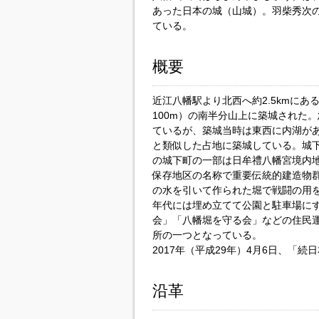
あった日本の城（山城）。羽柴秀次
ている。
概要
近江八幡駅より北西へ約2.5kmにあ
100m）の南半分山上に築城された
ているが、築城当時は東西に内湖が
と類似した占地に築城している。城
の城下町の一部は日牟禮八幡宮境内
保存地区の名称で重要伝統的建造物
の水を引いて作られた堀で戦闘の用を
年代には埋め立てて公園と駐車場に
会」「八幡堀を守る会」などの住民
所の一つとなっている。
2017年（平成29年）4月6日、「続
沿革