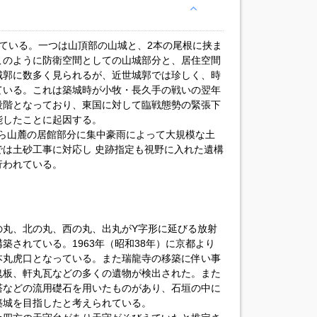
ている。一つは山頂部の山城と、2本の尾根に挟ま
このように防衛空間としての山城部分と、居住空間
城郭に数多く見られるが、近世城郭では珍しく、時
ている。これは築城時が小牧・長久手の戦いの翌年
段階となっており、東国に対して臨戦態勢の緊張下
能したことに起因する。
丸から山麓の居館部分に集中豪雨によって大規模な土
は土砂工事に対応し 史跡指定も視野に入れた遺構
行われている。
の丸、北の丸、西の丸、出丸がY字形に延びる放射
築されている。1963年（昭和38年）に京都より
本丸虎口となっている。また瑞龍寺の移築に伴い事
鬼板、軒丸瓦などの多くの遺物が検出された。また
塔などの流用礎石を用いたものがあり、石垣の中に
築城を目指したと考えられている。