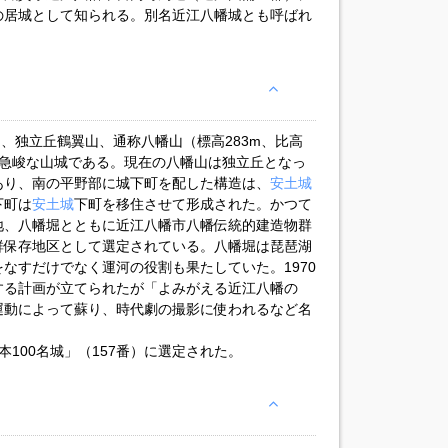
の居城として知られる。別名近江八幡城とも呼ばれ
る、独立丘鶴翼山、通称八幡山（標高283m、比高
。急峻な山城である。現在の八幡山は独立丘となっ
あり、南の平野部に城下町を配した構造は、
安土城
下町は
安土城
下町を移住させて形成された。かつて
地、八幡堀とともに近江八幡市八幡伝統的建造物群
群保存地区として選定されている。八幡堀は琵琶湖
なすだけでなく運河の役割も果たしていた。1970
する計画が立てられたが「よみがえる近江八幡の
運動によって蘇り、時代劇の撮影に使われるなど名
日本100名城」（157番）に選定された。