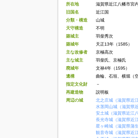
所在地
滋賀県近江八幡市宮
旧国名
近江国
分類・構造
山城
天守構造
不明
築城主
羽柴秀次
築城年
天正13年（1585）
主な改修者
京極高次
主な城主
羽柴氏、京極氏
廃城年
文禄4年（1595）
遺構
曲輪、石垣、横堀（
指定文化財
－
再建造物
説明板
周辺の城
北之庄城（滋賀県近
水茎岡山城（滋賀県
安土城（滋賀県近江
長光寺城（滋賀県近
星ヶ崎城（滋賀県蒲
観音寺城（滋賀県近