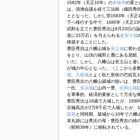
1582年（天正10年）の
本能寺
の変と
は、清洲会議を経て三法師（織田秀
ととなった。しかし翌1583年（天
下へ移行する中で、1585年（天正
武勲を立てた豊臣秀次は8月23日の論
老に23万石）を与えられると
安土城
移築することにした。
豊臣秀吉は八幡山城を
安土城
に替わ
をとり、山頂の城郭と麓にある居館
いだ。しかし、八幡山は安土山と違
が城の中心となった。（ここから多
城
、
大坂城
とよく似た形状の巴紋瓦
豊臣秀吉の八幡山築城の狙いは、豊
一氏、
長浜城
に山内一豊、
佐和山城
を軍事的、経済的要衝として万全な
豊臣秀次は18歳で入城したが、159
京極高次が2万8千石で入城したが、1
楽第
と同時期、築城から10年で八幡
本丸跡には秀次の母・豊臣秀吉の姉の
（昭和38年）に移転されている。