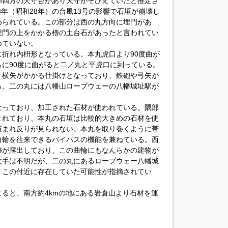
m四方の天守台があり天守がそびえていたと推定さ
3年（昭和28年）の台風13号の影響で石垣が崩壊し
められている。この部分は西の丸方向に埋門があ
埋門の上をかかる櫓の土台石があったと言われてい
めていない。
折れ内枡形となっている。本丸虎口より90度曲が
に90度に曲がると二ノ丸と平虎口に到っている。
、横矢がかかる仕掛けとなっており、鉄砲や弓矢が
る。二の丸には八幡山ロープウェーの八幡城址駅が
なっており、加工された石材が使われている。隅部
まれており、本丸の石垣は比較的大きめの石材を使
積まれ反りが見られない。本丸を取り巻くように帯
曲輪を往来できるバイパスの機能を兼ねている。西
跡が露出しており、この曲輪にもなんらかの建物が
大手は不明だが、二の丸にあるロープウェー八幡城
、この付近に存在していた可能性が指摘されてい
ると、南方約4kmの地にある岩倉山より石材を運