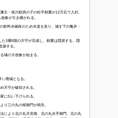
藩初代藩主・徳川頼房の子の松平頼重が12万石で入封。
も改修が引き継がれる。
、城内の飲料水確保のため水道を造り、城す下の亀井・
した3層5階の天守が完成し、頼重は隠居する。隠
造築する。
による城の大改修が始まる。
に伴い廃城となる。
のため天守が破却される。
松平家に払い下げられる。
空襲により三の丸の桜御門が焼失。
宝保存法により北の丸月見櫓、北の丸水手御門、北の丸