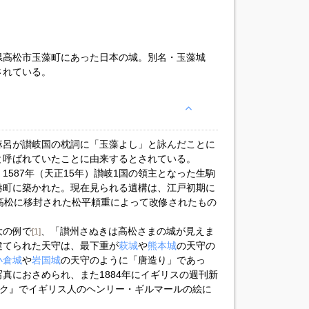
県高松市玉藻町にあった日本の城。別名・玉藻城
されている。
麻呂が讃岐国の枕詞に「玉藻よし」と詠んだことに
と呼ばれていたことに由来するとされている。
587年（天正15年）讃岐1国の領主となった生駒
港町に築かれた。現在見られる遺構は、江戸初期に
高松に移封された松平頼重によって改修されたもの
大の例で
、「讃州さぬきは高松さまの城が見えま
[1]
建てられた天守は、最下重が
萩城
や
熊本城
の天守の
小倉城
や
岩国城
の天守のように「唐造り」であっ
真におさめられ、また1884年にイギリスの週刊新
グラフィック』でイギリス人のヘンリー・ギルマールの絵に