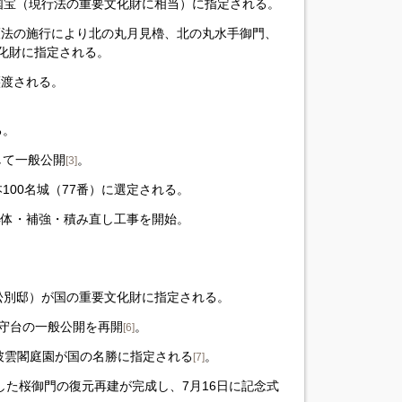
国宝（現行法の重要文化財に相当）に指定される。
財保護法の施行により北の丸月見櫓、北の丸水手御門、
化財に指定される。
に譲渡される。
る。
して一般公開
。
[3]
日本100名城（77番）に選定される。
台の解体・補強・積み直し工事を開始。
。
松別邸）が国の重要文化財に指定される。
- 天守台の一般公開を再開
。
[6]
 - 披雲閣庭園が国の名勝に指定される
。
[7]
焼失した桜御門の復元再建が完成し、7月16日に記念式