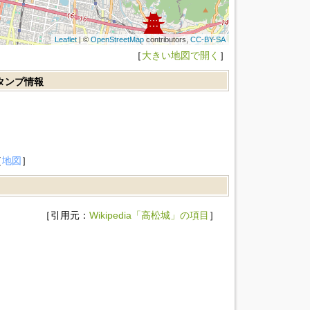
Leaflet
| ©
OpenStreetMap
contributors,
CC-BY-SA
［
大きい地図で開く
］
スタンプ情報
］
］
［
地図
］
［引用元：
Wikipedia「高松城」の項目
］