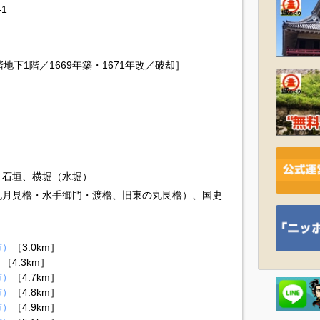
1
地下1階／1669年築・1671年改／破却］
、石垣、横堀（水堀）
丸月見櫓・水手御門・渡櫓、旧東の丸艮櫓）、国史
市）
［3.0km］
）
［4.3km］
市）
［4.7km］
市）
［4.8km］
市）
［4.9km］