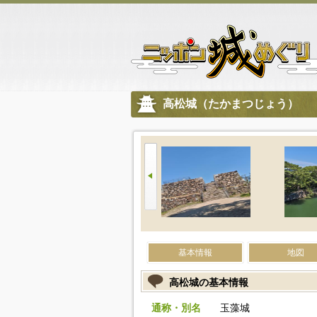
高松城（たかまつじょう）
基本情報
地図
高松城の基本情報
通称・別名
玉藻城