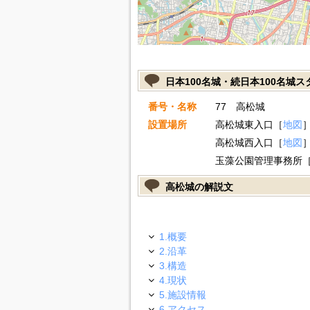
日本100名城・続日本100名城
番号・名称
77 高松城
設置場所
高松城東入口［
地図
高松城西入口［
地図
玉藻公園管理事務所
高松城の解説文
1.概要
2.沿革
3.構造
4.現状
5.施設情報
6.アクセス