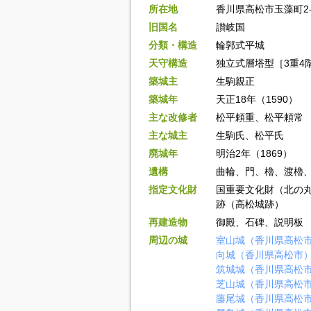
所在地
香川県高松市玉藻町2-
旧国名
讃岐国
分類・構造
輪郭式平城
天守構造
独立式層塔型［3重4階
築城主
生駒親正
築城年
天正18年（1590）
主な改修者
松平頼重、松平頼常
主な城主
生駒氏、松平氏
廃城年
明治2年（1869）
遺構
曲輪、門、櫓、渡櫓
指定文化財
国重要文化財（北の
跡（高松城跡）
再建造物
御殿、石碑、説明板
周辺の城
室山城（香川県高松
向城（香川県高松市
筑城城（香川県高松
芝山城（香川県高松
藤尾城（香川県高松