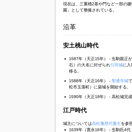
現在は、三重櫓2基や門など一部の
園」として整備されている。
沿革
安土桃山時代
1587年（天正15年） - 生駒親正
石）の大名に封ぜられ
引田城
に入
移る。
1588年（天正16年） -
聖通寺城
松市玉藻町）に築城を開始する。
1590年（天正18年） - 高松城完
江戸時代
城主については
高松藩歴代藩主
を参
1639年（寛永16年） - 生駒