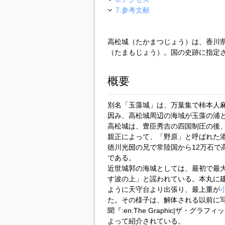
7.参考文献
高松城（たかまつじょう）は、香川
（たまもじょう）。国の史跡に指定
概要
別名「玉藻城」は、万葉集で柿本人
因み、高松城周辺の海域が玉藻の浦
高松城は、豊臣秀吉の四国制圧の後、1
親正によって、「野原」と呼ばれた
徳川光圀の兄で常陸国から12万石で
である。
近世城郭の海城としては、最初で最
す波の上」と謡われている。本丸に
ように天守台より出張り、最上重が
た。その様子は、解体される以前に写
聞『:en:The Graphic|ザ・
よって紹介されている。