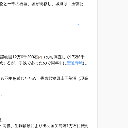
建物と一部の石垣、堀が現存し、城跡は「玉藻公
が讃岐国12万6千200石
（のち高直しで17万6千
[2]
城するが、手狭であったので同年中に
聖通寺城
に
でも不便を感じたため、香東郡篦原庄玉藻浦（現高
成。
照。
氏4代・高俊、生駒騒動により出羽国矢島藩1万石に転封