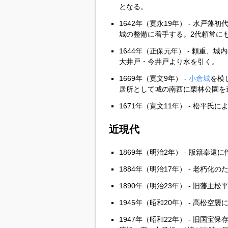
となる。
1642年（寛永19年） - 水戸
城の整備に着手する。2代頼常に
1644年（正保元年） - 頼重
大井戸・今井戸より水を引く。
1669年（寛文9年） -
小倉城
を模
居所として城の南西に栗林公園を
1671年（寛文11年） - 松平氏
近現代
1869年（明治2年） - 版籍奉還
1884年（明治17年） - 老朽化
1890年（明治23年） - 旧藩主
1945年（昭和20年） - 高松
1947年（昭和22年） - 旧国