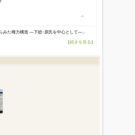
分
らみた権力構造 ―下総･原氏を中心として―」
［
続きを見る
］