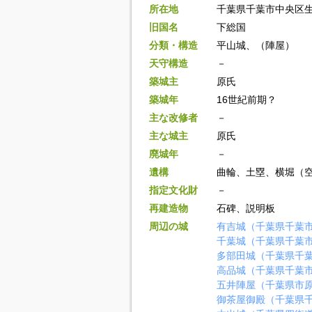
所在地
千葉県千葉市中央区
旧国名
下総国
分類・構造
平山城、（陣屋）
天守構造
－
築城主
原氏
築城年
16世紀前期？
主な改修者
－
主な城主
原氏
廃城年
－
遺構
曲輪、土塁、横堀（
指定文化財
－
再建造物
石碑、説明板
周辺の城
有吉城（千葉県千葉
千葉城（千葉県千葉
多部田城（千葉県千
高品城（千葉県千葉
五井陣屋（千葉県市
御茶屋御殿（千葉県