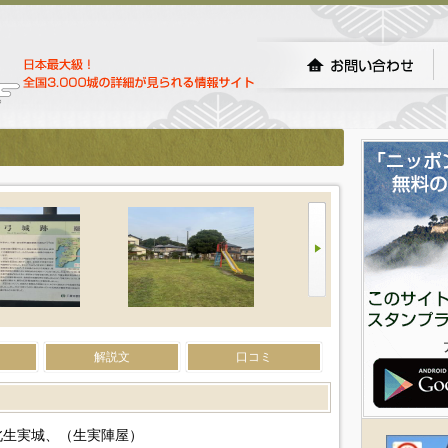
解説文
口コミ
北生実城、（生実陣屋）