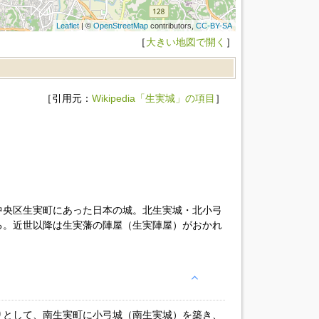
Leaflet
| ©
OpenStreetMap
contributors,
CC-BY-SA
［
大きい地図で開く
］
［引用元：
Wikipedia「生実城」の項目
］
中央区生実町にあった日本の城。北生実城・北小弓
る。近世以降は生実藩の陣屋（生実陣屋）がおかれ
りとして、南生実町に小弓城（南生実城）を築き、