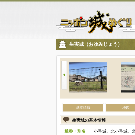
生実城（おゆみじょう）
基本情報
地図
生実城の基本情報
通称・別名
小弓城、北小弓城、