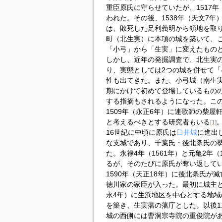
重臣原氏に守らせていたが、1517
われた。その後、1538年（天文7
は、敗死した足利義明から領地を取
町（北生実）に本項の城を築いて、
「小弓」から「生実」に変えたもの
しかし、近年の発掘調査で、北生実
り、実態としては2つの城を併せて
性も出てきた。また、小弓城（南生
期にかけて初めて登場しているもの
する指摘もされるようになった。こ
1509年（永正6年）に連歌師の柴
と考えるべきとする研究者もいる
[1]
16世紀に中頃に原氏は
臼井城
に進出
な支城であり、千葉氏・後北条氏の
た。永禄4年（1561年）と元亀2年
るが、そのたびに原氏が奪い返して
1590年（天正18年）に後北条氏
徳川家の家臣が入った。最初に城主と
永4年）に生浜地区を中心とする地
を築き、生実藩の藩庁とした。以後1
城の西側には曹洞宗寺院の重俊院が