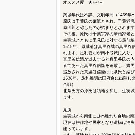
オススメ度 ★⭐︎⭐︎⭐︎⭐︎
築城年代は不詳。文明年間（1469年
原氏は千葉氏の庶流とされ、千葉満胤
原四郎と称したのが始まりとされます
その後、原氏は千葉宗家の筆頭家老と
生実城とともに里見氏に対する最前線
1518年、原胤清は真里谷城の真里
れます。足利義明が南小弓城に入り、
真里谷信清が逝去すると真里谷氏の内
者であった真里谷信隆を追放し、嫡男
追放された真里谷信隆は北条氏と結び
1538年、足利義明は国府台に出陣
合戦）
北条氏方の原氏は領地を戻し、生実城
ます。
見所
生実城から南側に1km離れた台地の
現在は耕作地や民家となり遺構は消失
建っています。