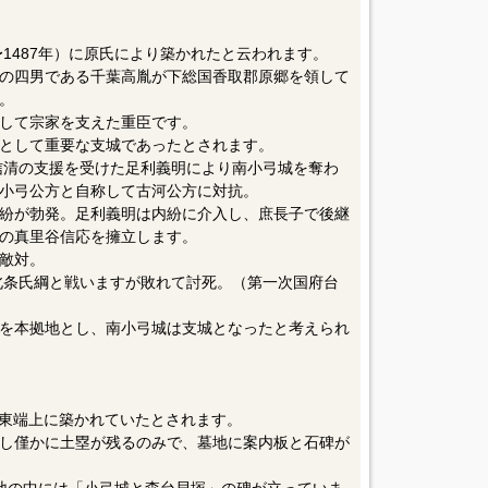
〜1487年）に原氏により築かれたと云われます。
の四男である千葉高胤が下総国香取郡原郷を領して
。
して宗家を支えた重臣です。
として重要な支城であったとされます。
谷信清の支援を受けた足利義明により南小弓城を奪わ
小弓公方と自称して古河公方に対抗。
紛が勃発。足利義明は内紛に介入し、庶長子で後継
の真里谷信応を擁立します。
敵対。
し北条氏綱と戦いますが敗れて討死。（第一次国府台
を本拠地とし、南小弓城は支城となったと考えられ
南東端上に築かれていたとされます。
し僅かに土塁が残るのみで、墓地に案内板と石碑が