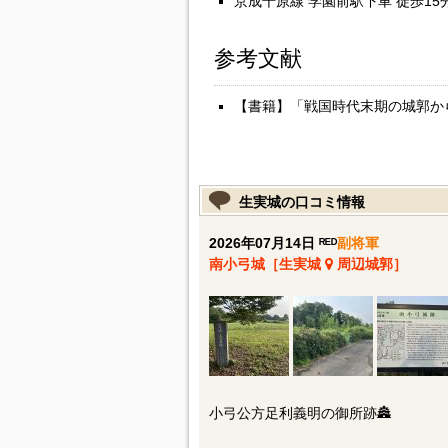
京成千原線 学園前駅下車 徒歩15
参考文献
【書籍】「戦国時代末期の城郭か
生実城の口コミ情報
2026年07月14日 ᴿᴱᴰ
副将軍
南小弓城［生実城
周辺城郭］
小弓公方足利義明の御所跡🏯