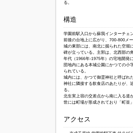
る。
構造
学園前駅入口から蘇我インターチェン
前後の台地上に広がり、700-800
城の東部には、南北に掘られた空堀
碑が立っている。主郭は、北西部の角
年代（1966年-1975年）の宅地
団地内にある本城公園にかつての小
られている。
城内には、かつて御霊神社と呼ばれ
神社に隣接する飲食店のあたりが、
る。
北生実上宿の交差点から南に入る道
世には町場が形成されており「町並
アクセス