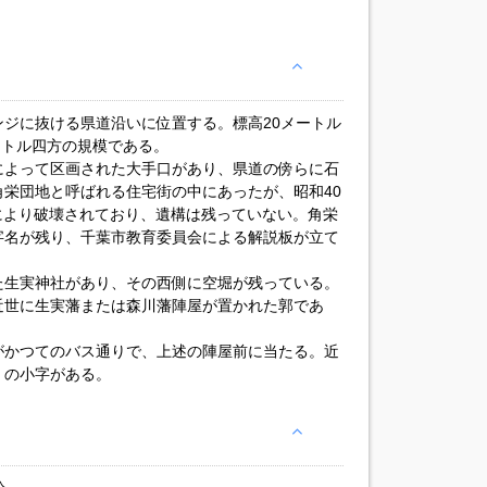
ジに抜ける県道沿いに位置する。標高20メートル
メートル四方の規模である。
によって区画された大手口があり、県道の傍らに石
栄団地と呼ばれる住宅街の中にあったが、昭和40
開発により破壊されており、遺構は残っていない。角栄
字名が残り、千葉市教育委員会による解説板が立て
た生実神社があり、その西側に空堀が残っている。
近世に生実藩または森川藩陣屋が置かれた郭であ
がかつてのバス通りで、上述の陣屋前に当たる。近
」の小字がある。