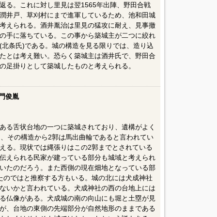
返る。これに対し里見は翌1565年出陣、野田合戦
潤井戸、草刈村にまで進軍しているため、池和田城
考えられる。酒井胤治は里見の猛攻に耐え、見事撤
の手に落ちている。この事から築城主が二つに絞れ
(北条氏)である。城の構造を見る限りでは、造り込
たとは考え難い。恐らく築城主は酒井氏で、野田合
の足掛りとして築城したものと考えられる。
門俊胤
ある舌状台地の一つに築城されており、遺構がよく
き、その構造から2郭は馬出曲輪であると言われてい
える。現状では縄張りはこの2郭までとされている
伝えられる民家が建っている部分も城域と考えられ
いたのだろう。また西側の現在畑地となっている部
たのではと推察する方もいる。城の北には犬成神社
ないかと言われている。犬成神社の西の台地上には
る仏像がある。犬成城の南の向山にも堀と土塁が見
が、台地の東側の先端部分が自然地形のままである