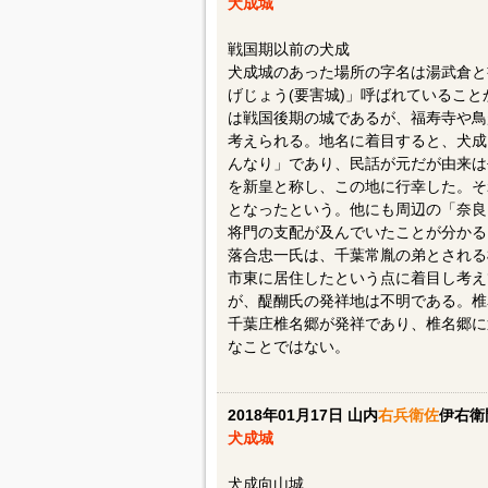
犬成城
戦国期以前の犬成
犬成城のあった場所の字名は湯武倉と
げじょう(要害城)」呼ばれているこ
は戦国後期の城であるが、福寿寺や鳥
考えられる。地名に着目すると、犬成
んなり」であり、民話が元だが由来は
を新皇と称し、この地に行幸した。そ
となったという。他にも周辺の「奈良
将門の支配が及んでいたことが分かる
落合忠一氏は、千葉常胤の弟とされる
市東に居住したという点に着目し考え
が、醍醐氏の発祥地は不明である。椎
千葉庄椎名郷が発祥であり、椎名郷に
なことではない。
2018年01月17日 山内
右兵衛佐
伊右衛
犬成城
犬成向山城