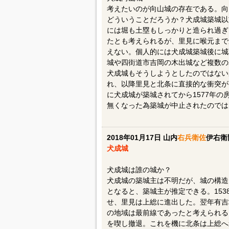
考えたいのが向山城の存在である。向
どういうことだろうか？犬成城築城以
には堀も土塁もしっかりと造られ過ぎ
たとも考えられるが、里見に喉元まで
えない。個人的には犬成城築城後に城
城や四街道市吉岡の木出城など複数の
犬成城もそうしようとしたのではない
れ、以降里見と北条に直接的な衝突が
に犬成城が築城されてから1577年
無くなった為築城が中止されたのでは
2018年01月17日 山内
右兵衛佐
伊右衛
犬成城
犬成城は誰の城か？
犬成城の築城主は不明だが、城の構造
となると、築城主が推定できる。153
せ、里見は上総に進出した。翌年有吉
の地域は最前線であったと考えられる。
を喫し撤退。これを機に北条は上総へ