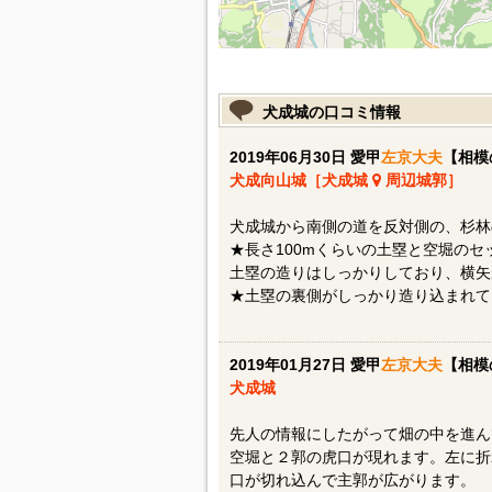
犬成城の口コミ情報
2019年06月30日 愛甲
左京大夫
【相模
犬成向山城［犬成城
周辺城郭］
犬成城から南側の道を反対側の、杉林
★長さ100mくらいの土塁と空堀の
土塁の造りはしっかりしており、横矢
★土塁の裏側がしっかり造り込まれて
2019年01月27日 愛甲
左京大夫
【相模
犬成城
先人の情報にしたがって畑の中を進ん
空堀と２郭の虎口が現れます。左に折
口が切れ込んで主郭が広がります。