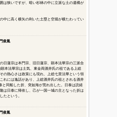
囲は狭いですが、暗い杉林の中に立派な土の遺構が
の中に高く横矢の利いた土塁と空堀が横たわってい
門俊胤
の日蓮宗は本門宗、旧日蓮宗、顕本法華宗の三派合
の内顕本法華宗は土気、東金両酒井氏の祖である上総
その熱心さは政策にも現れ、上総七里法華という領
これには逸話があり、上総酒井氏の祖とされる酒井
日泰と同船した折、突如海が荒れ出した。日泰は読経
隆は日泰に帰依し、己が一国一城の主となった折は
したという。
門俊胤