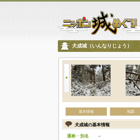
犬成城（いんなりじょう）
基本情報
地図
犬成城の基本情報
通称・別名
－