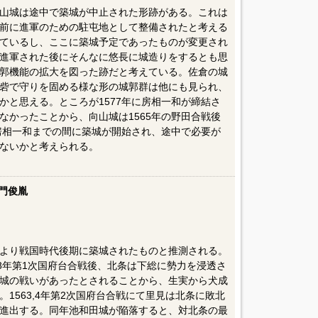
山城は途中で築城が中止された形跡がある。これは
前に進軍のための駐屯地として整備されたと考える
ているし、ここに築城予定であったものが変更され
進軍された後にそんなに悠長に城造りをするとも思
郭機能の拡大を図った跡だと考えている。佐倉の城
砦で守りを固める様な形の城郭群は他にも見られ、
かと思える。ところが1577年に房相一和が締結さ
なかったことから、向山城は1565年の野田合戦後
の房相一和までの間に築城が開始され、途中で必要が
ないかと考えられる。
門俊胤
より戦国時代後期に築城されたものと推測される。
8年第1次国府台合戦後、北条は下総に勢力を浸透さ
城の戦いがあったとされることから、生実から犬成
1563,4年第2次国府台合戦にて里見は北条に敗北
進出する。同年池和田城が陥落すると、対北条の最