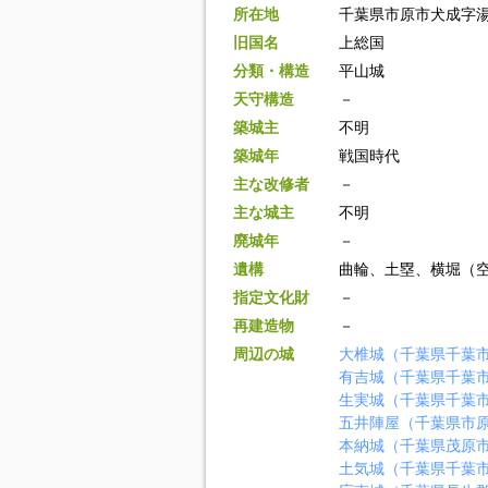
所在地
千葉県市原市犬成字
旧国名
上総国
分類・構造
平山城
天守構造
－
築城主
不明
築城年
戦国時代
主な改修者
－
主な城主
不明
廃城年
－
遺構
曲輪、土塁、横堀（
指定文化財
－
再建造物
－
周辺の城
大椎城（千葉県千葉
有吉城（千葉県千葉
生実城（千葉県千葉
五井陣屋（千葉県市
本納城（千葉県茂原
土気城（千葉県千葉