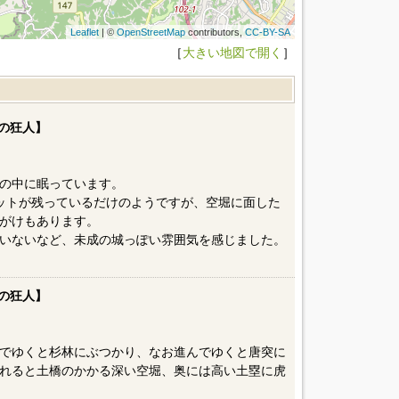
Leaflet
| ©
OpenStreetMap
contributors,
CC-BY-SA
［
大きい地図で開く
］
の狂人】
の中に眠っています。
セットが残っているだけのようですが、空堀に面した
がけもあります。
いないなど、未成の城っぽい雰囲気を感じました。
の狂人】
でゆくと杉林にぶつかり、なお進んでゆくと唐突に
れると土橋のかかる深い空堀、奥には高い土塁に虎