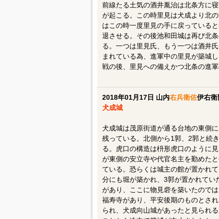
前線たる土気の酒井胤治は北条方に寝
が起こる。この時里見は犬成より北の
はこの時一度里見の手に戻っていると
退させる。その後池和田城は再び北条
る。一つは里見氏、もう一つは酒井氏
まれている為、進軍中の里見が築城し
戦の後、里見への備えかつ北条の進軍
2018年01月17日 山内
右兵衛佐
伊右衛
犬成城
犬成城は茂原街道が通る台地の東側に
残っている。北側から1郭、2郭と続
る。虎口の構造は枡形虎口のように見
が東側の安立寺や代官名主を勤めたと
ている。恐らくは城主の館が置かれて
分にも堀が築かれ、3郭が置かれてい
があり、ここに物見砦を築いたのでは
福寿寺があり、平安後期のものとされ
られ、犬成向山城があったと見られる