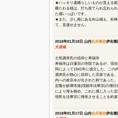
★ハッキリ遺構らしいものが見える範
横たわる様は、打ち捨てられ忘れられ
た感いっぱいです。
★また、少し南にある向山城も、杉林
て、見逃せません。
2018年01月18日 山内
右兵衛佐
伊右衛
犬成城
土気酒井氏の信仰と寿福寺
寿福寺は日蓮宗の寺院であるが、現在
同によって1941年に成立した。こ
酒井氏が熱心に信仰した宗派である。
内への改宗令が出された程であった。
定隆が妙満寺派(現顕本法華宗)の僧
により海を鎮め、これに感じ入った定
領民を法華宗に帰依させることを約束
2018年01月17日 山内
右兵衛佐
伊右衛