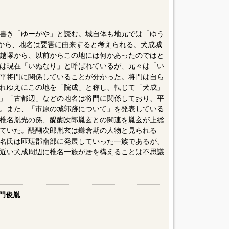
書き「ゆーがや」と読む。城自体も地元では「ゆう
とから、地名は要害に由来すると考えられる。犬成城
越塚から、以前からこの地には何かあったのではと
は現在「いぬなり」と呼ばれているが、元々は「い
平将門に関係していることが分かった。将門は自ら
れゆえにこの地を「院成」と称し、転じて「犬成」
」「古都辺」などの地名は将門に関係しており、平
。また、「市原の城郭跡について」を発表している
椎名胤光の孫、醍醐次郎胤玄との関連を胤玄が上総
ていた。醍醐次郎胤玄は鎌倉期の人物と見られる
名氏は匝瑳郡南部に発展していった一族であるが、
近い犬成周辺に椎名一族が居を構えることは不思議
門俊胤