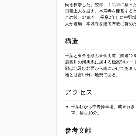
氏を攻撃した。翌年、
土気城
に移っ
日泰上人を迎え、本寿寺を開基する
この後、1488年（長享2年）に中
人が道場、本城寺を建て布教に努め
構造
千葉と東金を結ぶ東金街道（国道12
鹿島川の河川系に属する標高54メー
郭は北及び北西から南にかけてあま
地とは言い難い地勢である。
アクセス
千葉駅から中野操車場、成東行き
車、徒歩10分。
参考文献