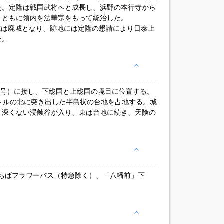
た。定隆は戦国武将へと成長し、浜野の本行寺から
とともに領内を法華宗をもって統治した。
野城は廃城となり、跡地には定隆の懇請により日泰上
た。
6号）に接し、下総国と上総国の境目に位置する。
トルの北に突き出した半島状の台地を占地する。城
り深くない浸蝕谷が入り、東は台地に続き、天険の
ちばフラワーバス（特急除く）、「八幡前」下