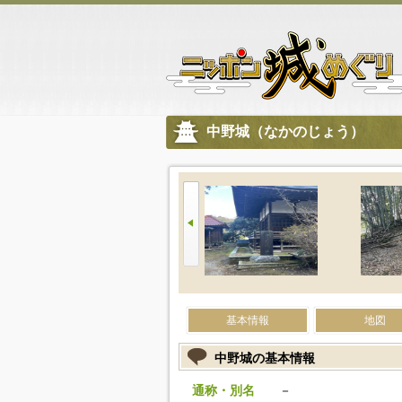
中野城（なかのじょう）
基本情報
地図
中野城の基本情報
通称・別名
－