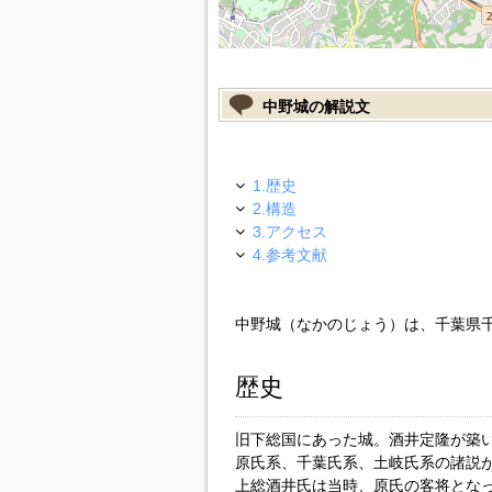
中野城の解説文
1.歴史
2.構造
3.アクセス
4.参考文献
中野城（なかのじょう）は、千葉県
歴史
旧下総国にあった城。酒井定隆が築
原氏系、千葉氏系、土岐氏系の諸説
上総酒井氏は当時、原氏の客将となっ