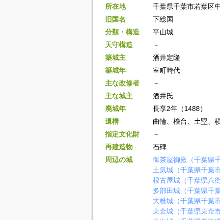
所在地
千葉県千葉市若葉区
旧国名
下総国
分類・構造
平山城
天守構造
－
築城主
酒井定隆
築城年
室町時代
主な改修者
－
主な城主
酒井氏
廃城年
長享2年（1488）
遺構
曲輪、櫓台、土塁、
指定文化財
－
再建造物
石碑
周辺の城
御茶屋御殿（千葉県
土気城（千葉県千葉
根古屋城（千葉県八
多部田城（千葉県千
大椎城（千葉県千葉
東金城（千葉県東金