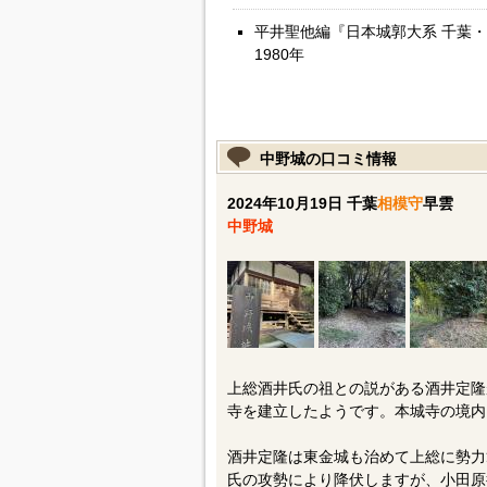
平井聖他編『日本城郭大系 千葉
1980年
中野城の口コミ情報
2024年10月19日 千葉
相模守
早雲
中野城
上総酒井氏の祖との説がある酒井定隆
寺を建立したようです。本城寺の境内
酒井定隆は東金城も治めて上総に勢力
氏の攻勢により降伏しますが、小田原