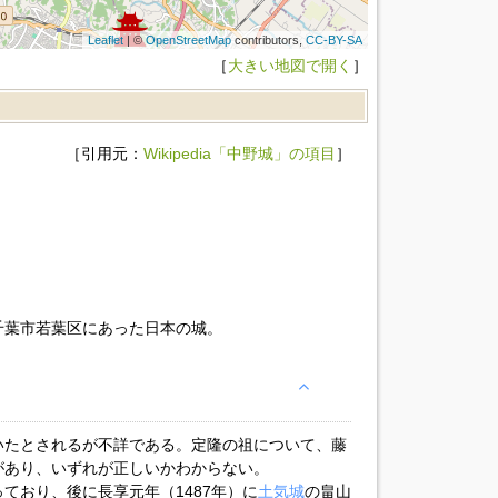
Leaflet
| ©
OpenStreetMap
contributors,
CC-BY-SA
［
大きい地図で開く
］
［引用元：
Wikipedia「中野城」の項目
］
千葉市若葉区にあった日本の城。
いたとされるが不詳である。定隆の祖について、藤
があり、いずれが正しいかわからない。
ており、後に長享元年（1487年）に
土気城
の畠山