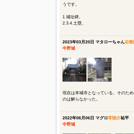
うです。
1.城址碑。
2.3.4.土塁。
2023年03月20日 マタローちゃん
右衛
中野城
現在は本城寺となっている。そのため
のは解らなかった。
2022年06月06日 マグロ
常陸介
祐平
中野城