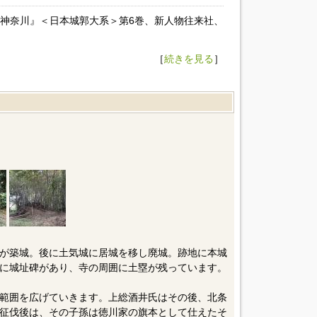
・神奈川』＜日本城郭大系＞第6巻、新人物往来社、
［
続きを見る
］
が築城。後に土気城に居城を移し廃城。跡地に本城
に城址碑があり、寺の周囲に土塁が残っています。
範囲を広げていきます。上総酒井氏はその後、北条
征伐後は、その子孫は徳川家の旗本として仕えたそ