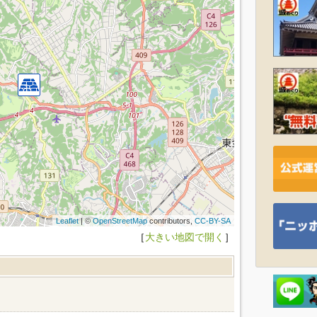
Leaflet
| ©
OpenStreetMap
contributors,
CC-BY-SA
［
大きい地図で開く
］