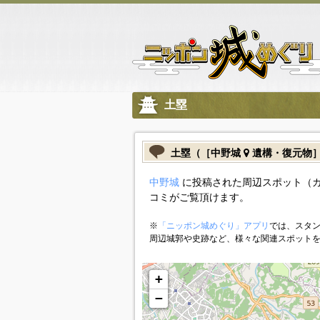
土塁
土塁（［中野城
遺構・復元物
中野城
に投稿された周辺スポット（
コミがご覧頂けます。
※
「ニッポン城めぐり」アプリ
では、スタン
周辺城郭や史跡など、様々な関連スポット
+
−