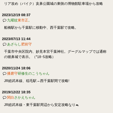
リア攻め（バイク）亥鼻公園城の東側の博物館駐車場から攻略
2023/12/19 08:37
九曜紋
東市正
。
船橋駅から千葉駅に移動中、西千葉駅で攻略。
2023/07/13 11:44
あざらし
肥前守
千葉市中央区院内、妙見本宮千葉神社。グーグルマップでは通称
の猪鼻城で表示。（❜18･5攻略）
2020/11/24 18:06
播磨守
研修生のこうちゃん
JR総武本線、稲毛駅→西千葉駅間で攻略!
2019/12/22 18:35
関白
さかえちゃん
JR総武本線・東千葉駅周辺から安定攻略なり🐁