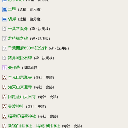
土塁
（遺構・復元物）
切岸
（遺構・復元物）
千葉常胤像
（碑・説明板）
君待橋之碑
（碑・説明板）
千葉開府850年記念碑
（碑・説明板）
猪鼻城阯石碑
（碑・説明板）
矢作砦
（周辺城郭）
本光山宗胤寺
（寺社・史跡）
知東山来迎寺
（寺社・史跡）
阿毘蘆山大日寺
（寺社・史跡）
登渡神社
（寺社・史跡）
稲荷町稲荷神社
（寺社・史跡）
新宿白幡神社・結城神明神社
（寺社・史跡）