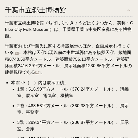
千葉市立郷土博物館
千葉市立郷土博物館（ちばしりつきょうどはくぶつかん、英称：C
hiba City Folk Museum）は、千葉県千葉市中央区亥鼻にある博物
館。
千葉市および千葉氏に関する常設展示のほか、企画展示も行って
いる
。本館は天守出現以前の中世城郭にある模擬天守。敷地面
[16]
積8748.59平方メートル、建築面積756.13平方メートル、建築延
床面積2416.29平方メートル、展示延面積1230.86平方メートルの
建築規模である
。
[17]
本館 ※（ ）内は展示面積。
1階：516.99平方メートル（376.24平方メートル）、講義
室、展示室、電気室、機械室
2階：468.56平方メートル（360.38平方メートル）、展示
室、事務室
3階：299.34平方メートル（236.87平方メートル）、展示
室、倉庫