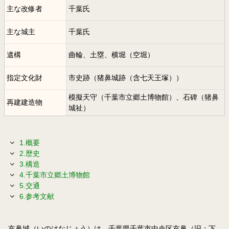
主な改修者
千葉氏
主な城主
千葉氏
遺構
曲輪、土塁、横堀（空堀）
指定文化財
市史跡（猪鼻城跡（含七天王塚））
模擬天守（千葉市立郷土博物館）、石碑（猪鼻
再建建造物
城祉）
1.概要
2.歴史
3.構造
4.千葉市立郷土博物館
5.交通
6.参考文献
亥鼻城（いのはなじょう）は、千葉県千葉市中央区亥鼻（旧：下