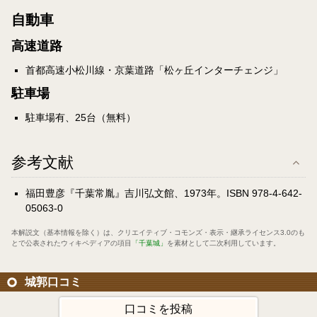
自動車
高速道路
首都高速小松川線・京葉道路「松ヶ丘インターチェンジ」
駐車場
駐車場有、25台（無料）
参考文献
福田豊彦『千葉常胤』吉川弘文館、1973年。ISBN 978-4-642-
05063-0
本解説文（基本情報を除く）は、
クリエイティブ・コモンズ・表示・継承ライセンス3.0
のも
とで公表されたウィキペディアの項目
「千葉城」
を素材として二次利用しています。
城郭口コミ
口コミを投稿