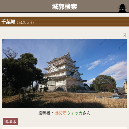
千葉城
（ちばじょう）
投稿者：
出羽守
ウォッカ
さん
御城印