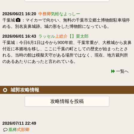
2026/06/21 16:20
中務卿
気軽なよっしー
千葉城
：マイカーで向かい、無料の千葉市立郷土博物館駐車場停
める。別名亥鼻城跡。城の形をした博物館になっている。
2026/06/01 16:43
ラッセル
上総介
【】栗太郎
千葉城：今日6月1日は今から900年前、千葉常重が、大椎城から亥鼻
付近に本拠地を移し、ここに千葉の町としての歴史が始まったとさ
れる。当時の館は模擬天守がある場所ではなく、現在、地方裁判所
のあるあたりにあったと言われている。
一覧へ
城郭攻略情報
攻略情報を投稿
2026/07/11 22:49
凰稀
式部卿