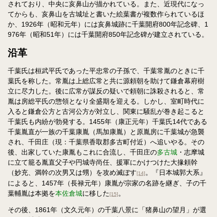
されており、中央に亥鼻山が描かれている。また、近現代になっ
てからも、亥鼻山を古城址と書いた絵葉書が複数作られているほ
か、1926年（昭和元年）には亥鼻城跡に千葉開府800年記念碑、1
976年（昭和51年）には千葉開府850年記念碑が建立されている。
沿革
千葉氏は桓武平氏であった平忠常の子孫で、千葉常胤のときに千
葉氏を称した。常胤は上総広常と共に源頼朝を助けて鎌倉幕府樹
立に尽力した。後に広常が謀反の疑いで頼朝に誅殺されると、常
胤は房総平氏の惣領となり全盛期を迎える。しかし、室町時代に
入ると鎌倉公方と古河公方が対立し、関東に騒乱が巻き起こると
千葉氏も内紛が勃発する。1455年（康正元年）千葉氏14代である
千葉胤直が一族の千葉康胤（馬加康胤）と原胤房に千葉城が急襲
され、千田庄（現：千葉県香取郡多古町付近）へ追いやる。その
後、出家していた康胤もこれに合流し、千田庄の
多古城
・志摩城
に立て籠る胤直父子や円城寺尚任、援軍にかけつけた大掾頼幹
（妙充、満幹の次男又は甥）を攻め滅ぼす
。『日本城郭大系』
[14]
によると、1457年（長禄元年）康胤が宗家の名跡を継ぎ、子の千
葉輔胤は本拠を
本佐倉城
に移した
。
[15]
その後、1861年（文久元年）の千葉八景に「猪鼻山の望月」が選