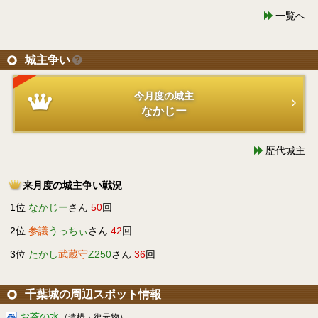
一覧へ
城主争い
今月度の城主
なかじー
歴代城主
来月度の城主争い戦況
1位
なかじー
さん
50
回
2位
参議
うっちぃ
さん
42
回
3位
たかし
武蔵守
Z250
さん
36
回
千葉城の周辺スポット情報
お茶の水
（遺構・復元物）