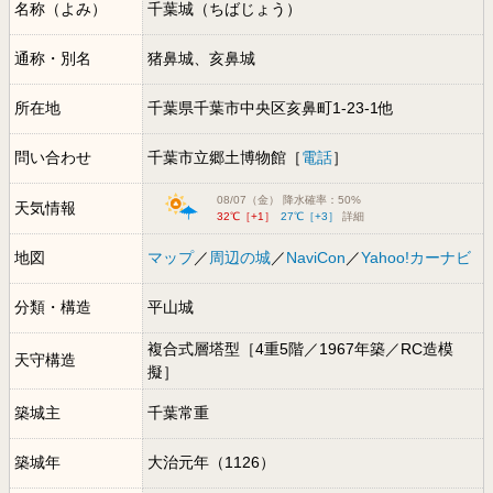
名称（よみ）
千葉城（ちばじょう）
通称・別名
猪鼻城、亥鼻城
所在地
千葉県千葉市中央区亥鼻町1-23-1他
問い合わせ
千葉市立郷土博物館［
電話
］
08/07（金） 降水確率：50%
天気情報
32℃［+1］
27℃［+3］
詳細
地図
マップ
／
周辺の城
／
NaviCon
／
Yahoo!カーナビ
分類・構造
平山城
複合式層塔型［4重5階／1967年築／RC造模
天守構造
擬］
築城主
千葉常重
築城年
大治元年（1126）