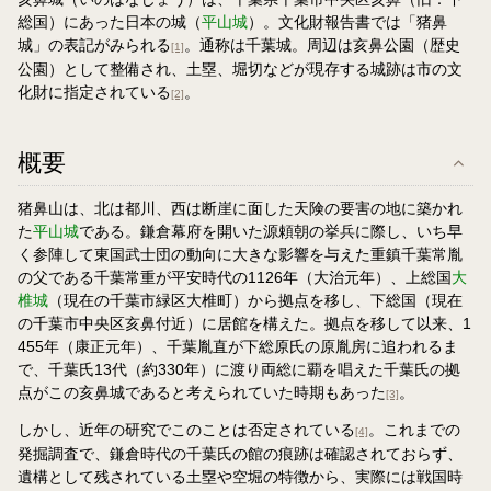
総国）にあった日本の城（
平山城
）。文化財報告書では「猪鼻
城」の表記がみられる
。通称は千葉城。周辺は亥鼻公園（歴史
[1]
公園）として整備され、土塁、堀切などが現存する城跡は市の文
化財に指定されている
。
[2]
概要
猪鼻山は、北は都川、西は断崖に面した天険の要害の地に築かれ
た
平山城
である。鎌倉幕府を開いた源頼朝の挙兵に際し、いち早
く参陣して東国武士団の動向に大きな影響を与えた重鎮千葉常胤
の父である千葉常重が平安時代の1126年（大治元年）、上総国
大
椎城
（現在の千葉市緑区大椎町）から拠点を移し、下総国（現在
の千葉市中央区亥鼻付近）に居館を構えた。拠点を移して以来、1
455年（康正元年）、千葉胤直が下総原氏の原胤房に追われるま
で、千葉氏13代（約330年）に渡り両総に覇を唱えた千葉氏の拠
点がこの亥鼻城であると考えられていた時期もあった
。
[3]
しかし、近年の研究でこのことは否定されている
。これまでの
[4]
発掘調査で、鎌倉時代の千葉氏の館の痕跡は確認されておらず、
遺構として残されている土塁や空堀の特徴から、実際には戦国時