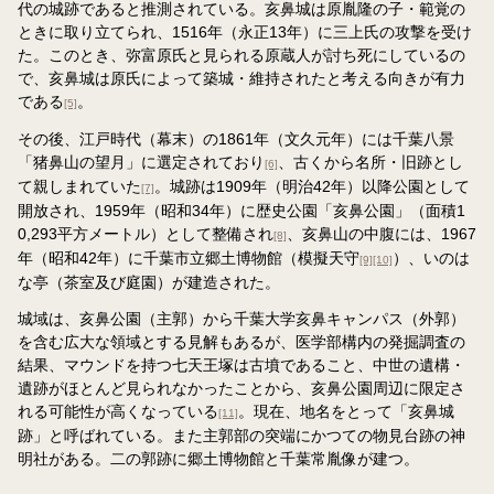
代の城跡であると推測されている。亥鼻城は原胤隆の子・範覚の
ときに取り立てられ、1516年（永正13年）に三上氏の攻撃を受け
た。このとき、弥富原氏と見られる原蔵人が討ち死にしているの
で、亥鼻城は原氏によって築城・維持されたと考える向きが有力
である
。
[5]
その後、江戸時代（幕末）の1861年（文久元年）には千葉八景
「猪鼻山の望月」に選定されており
、古くから名所・旧跡とし
[6]
て親しまれていた
。城跡は1909年（明治42年）以降公園として
[7]
開放され、1959年（昭和34年）に歴史公園「亥鼻公園」（面積1
0,293平方メートル）として整備され
、亥鼻山の中腹には、1967
[8]
年（昭和42年）に千葉市立郷土博物館（模擬天守
）、いのは
[9]
[10]
な亭（茶室及び庭園）が建造された。
城域は、亥鼻公園（主郭）から千葉大学亥鼻キャンパス（外郭）
を含む広大な領域とする見解もあるが、医学部構内の発掘調査の
結果、マウンドを持つ七天王塚は古墳であること、中世の遺構・
遺跡がほとんど見られなかったことから、亥鼻公園周辺に限定さ
れる可能性が高くなっている
。現在、地名をとって「亥鼻城
[11]
跡」と呼ばれている。また主郭部の突端にかつての物見台跡の神
明社がある。二の郭跡に郷土博物館と千葉常胤像が建つ。