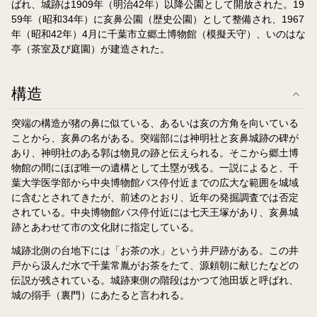
ばれ、城跡は1909年（明治42年）以降公園として開放された。19
59年（昭和34年）に亥鼻公園（歴史公園）として整備され、1967
年（昭和42年）4月に千葉市立郷土博物館（模擬天守）、いのはな
亭（茶室及び庭園）が建造された。
構造
突端の構造が猪の鼻に似ている、あるいは亥の方角を向いている
ことから、亥鼻の名がある。突端部には神明社と亥鼻城跡の碑が
あり、神明社のある郭は物見の跡と伝えられる。そこから郷土博
物館の間にほぼ唯一の遺構として土塁が残る。一説によると、千
葉大学医学部から中央博物館バス停付近までの広大な範囲を城域
に含むとされてきたが、前述のとおり、近年の発掘調査では否定
されている。中央博物館バス停付近には七天王塚があり、亥鼻城
跡とあわせて市の文化財に指定している。
城跡北側の台地下には「お茶の水」という井戸跡がある。この井
戸から汲んだ水で千葉常胤がお茶をたて、源頼朝に献じたなどの
伝説が残されている。城跡東側の階段はかつて池田坂と呼ばれ、
城の搦手（裏門）にあたると言われる。