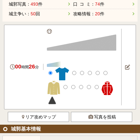
城郭写真：
493
件
口 コ ミ：
74
件
城主争い：
50
回
攻略情報：
20
件
00
26
時間
分
リア攻めマップ
写真を投稿
城郭基本情報