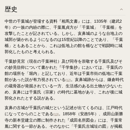
歴史
中世の千葉城が登場する資料『相馬文書』には、1335年（建武2
年）の一族の内紛の際に、千葉胤貞方が「千葉城」「千葉楯」を
攻撃したことが記されている。しかし、亥鼻城のような台地上の
城郭が築かれるようになるのは15世紀以降のことであり、「千葉
楯」ともあることから、これは低地上の館を楯などで戦闘時に城
郭化したものと考えられる。
千葉妙見宮（現在の千葉神社）及び同寺を崇敬する千葉氏及びそ
の妙見信仰について書かれた『千学集抄』においては、千葉氏の
館の場所を「堀内」と記しており、近年は千葉市街の低地に千葉
館があった説が有力視されている
。亥鼻城跡からは、鎌倉時代
[12]
の蔵骨器が発掘されている一方、生活感のある出土物が少ないた
め、亥鼻には千葉氏（宗家）の時代に墓地があり、これが後に城
郭化されたとする説がある。
亥鼻の古城が千葉氏の城だという記述が出てくるのは、江戸時代
になってからのことである
。1858年（安政5年）、成田山新勝
[13]
寺の新本堂建立の際に制作された『成田名所図会』には、千葉常
胤に関する一節がある。そのなかに「千葉氏古城址の図」が掲載