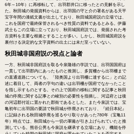
6年～10年）に再移転して、出羽郡井口に移ったとの見解を示し
た。秋田城の発掘資料からは、出羽国の守と介の署名がある天平
宝字年間の漆紙文書が出土しており、秋田城国府説の立場では、
これを国府で最終保管されるべき性質の資料であるとみる。伊藤
武士もこの立場に立っており、秋田城国府説では、発掘された考
古資料を主要な根拠とすることが多い。しかし、秋田城国府説を
裏付ける決定的な文字資料の出土には未だ至っていない。
秋田城非国府説の視点と論者
一方、秋田城非国府説を取る今泉隆雄の学説では、出羽国国府は
一貫して出羽郡内にあったものと推測し、多賀柵から出羽柵まで
の直通道路についても、「陸奥国より出羽柵に達するに」との記
述に着目して、両者の字句の違いは出羽柵が国府でなかったこと
を指し示すものとする。その上で国府の移転に関する記事と秋田
城の停廃に関する記事との峻別の必要性を指摘し、河辺府とは後
の河辺郡付近に置かれた郡衙であるとした。また今泉説では、宝
亀初年に出羽国の要請で秋田城が停廃されており、『続日本紀』
に記録される秋田城停廃を巡るやり取りがあった780年（宝亀11
年）時点では、秋田城から一切の軍備が引き上げられていたと推
測している。熊谷公男も今泉説を継承する立場にあり、機能を停
止していた時期の秋田城に国府が置かれていたことを否定する。