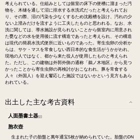
考えられている。仕組みとしては個室の床下の便槽に溜まった汚
物を、木樋を通して沼に排水する水洗式だったと考えられてお
り、その際、沼の汚染を少なくするため沈殿槽を設け、汚れの少
ない上澄みだけを流すように工夫したものと思われる。なお、水
洗に関しては、導水施設が見られないことから個室内に用意され
た甕などの水を使用後に流す構造であったと考えられ、その構造
は現代の簡易水洗式便所に近いものであった。寄生虫卵の分析か
らは、サケ・マスを常食しない西日本的な食生活がうかがわれ、
現地の人ではなく、都から来た役人が使用したものと考えられ
た。ただし、この建物は外郭外側の通称「鵜ノ木地区」から見つ
かったことから寄生虫卵の再検討がおこなわれ、豚を常食する
人々（外国人）を迎え饗応した施設ではないかという見方もあら
われている。
出土した主な考古資料
人面墨書土器
[2]
胞衣壺
生まれた子の胎盤と萬年通宝5枚が納められていた。胎盤のDN