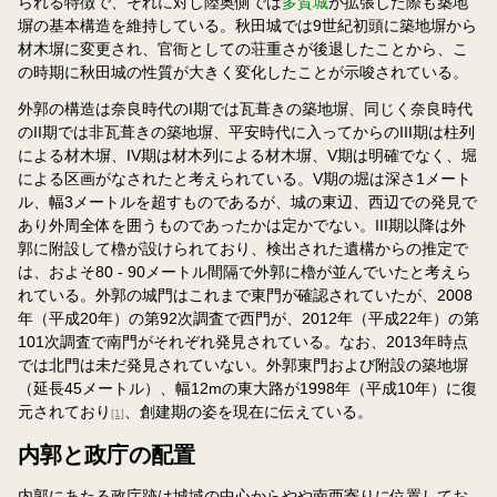
られる特徴で、それに対し陸奥側では
多賀城
が拡張した際も築地
塀の基本構造を維持している。秋田城では9世紀初頭に築地塀から
材木塀に変更され、官衙としての荘重さが後退したことから、こ
の時期に秋田城の性質が大きく変化したことが示唆されている。
外郭の構造は奈良時代のI期では瓦葺きの築地塀、同じく奈良時代
のII期では非瓦葺きの築地塀、平安時代に入ってからのIII期は柱列
による材木塀、IV期は材木列による材木塀、V期は明確でなく、堀
による区画がなされたと考えられている。V期の堀は深さ1メート
ル、幅3メートルを超すものであるが、城の東辺、西辺での発見で
あり外周全体を囲うものであったかは定かでない。III期以降は外
郭に附設して櫓が設けられており、検出された遺構からの推定で
は、およそ80 - 90メートル間隔で外郭に櫓が並んでいたと考えら
れている。外郭の城門はこれまで東門が確認されていたが、2008
年（平成20年）の第92次調査で西門が、2012年（平成22年）の第
101次調査で南門がそれぞれ発見されている。なお、2013年時点
では北門は未だ発見されていない。外郭東門および附設の築地塀
（延長45メートル）、幅12mの東大路が1998年（平成10年）に復
元されており
、創建期の姿を現在に伝えている。
[1]
内郭と政庁の配置
内郭にあたる政庁跡は城域の中心からやや南西寄りに位置してお