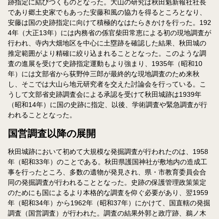
跡指定に結びつくものとなった。大山の研究は秋田魁新報社社長
であり郷土史家でもあった安藤和風の協力を得るところとなり、
安藤は国の史跡指定に向けて積極的なはたらきかけを行った。192
4年（大正13年）には内務省の係官柴田常恵による初の現地調査が
行われ、寺内大畑地区を中心に土塁跡を確認した結果、秋田城の
推定範囲がより精確に絞り込まれることとなった。このような調
査の進展を受けて史跡指定運動もより強まり、1935年（昭和10
年）には文部省から荻野仲三郎が最終的な現地調査のため来秋
し、そこでは大山ら地元研究者を交えた討論会を行っている。こ
うして文部省史跡調査会による承認を受けて秋田城跡は1939年
（昭和14年）に国の史跡に指定、以後、学術調査や緊急調査が行
われることとなった。
国営調査以降の展開
秋田城跡において初めて大規模な発掘調査が行われたのは、1958
年（昭和33年）のことである。秋田県護国神社が敷地内の造成工
事を行ったところ、多数の遺物が発見され、県・市教育委員会合
同の発掘調査が行われることとなった。史跡の保護管理政策策定
のためにも国によるより本格的な調査を仰ぐ必要があり、翌1959
年（昭和34年）から1962年（昭和37年）にかけて、国直轄の発掘
調査（国営調査）が行われた。調査の結果外郭と政庁跡、鵜ノ木