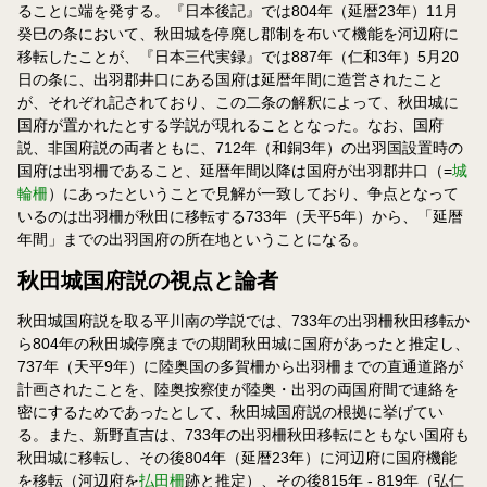
ることに端を発する。『日本後記』では804年（延暦23年）11月
癸巳の条において、秋田城を停廃し郡制を布いて機能を河辺府に
移転したことが、『日本三代実録』では887年（仁和3年）5月20
日の条に、出羽郡井口にある国府は延暦年間に造営されたこと
が、それぞれ記されており、この二条の解釈によって、秋田城に
国府が置かれたとする学説が現れることとなった。なお、国府
説、非国府説の両者ともに、712年（和銅3年）の出羽国設置時の
国府は出羽柵であること、延暦年間以降は国府が出羽郡井口（=
城
輪柵
）にあったということで見解が一致しており、争点となって
いるのは出羽柵が秋田に移転する733年（天平5年）から、「延暦
年間」までの出羽国府の所在地ということになる。
秋田城国府説の視点と論者
秋田城国府説を取る平川南の学説では、733年の出羽柵秋田移転か
ら804年の秋田城停廃までの期間秋田城に国府があったと推定し、
737年（天平9年）に陸奥国の多賀柵から出羽柵までの直通道路が
計画されたことを、陸奥按察使が陸奥・出羽の両国府間で連絡を
密にするためであったとして、秋田城国府説の根拠に挙げてい
る。また、新野直吉は、733年の出羽柵秋田移転にともない国府も
秋田城に移転し、その後804年（延暦23年）に河辺府に国府機能
を移転（河辺府を
払田柵
跡と推定）、その後815年 - 819年（弘仁