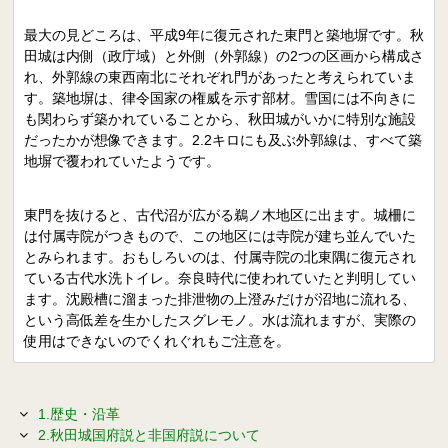
最大の見どころは、平成9年に復元された東門と築地塀です。秋
田城は内側（政庁域）と外側（外郭線）の2つの区画から構成さ
れ、外郭線の東西南北にそれぞれ門があったと考えられていま
す。築地塀は、律令国家の権威を示す部材。雪国には不向きに
も関わらず築かれていることから、秋田城がいかに特別な施設
だったかが想像できます。2.2キロにも及ぶ外郭線は、すべて築
地塀で覆われていたようです。
東門を抜けると、古代沼が広がる鵜ノ木地区に出ます。城柵に
は付属寺院がつきもので、この地区には寺院が建ち並んでいた
とみられます。おもしろいのは、付属寺院の北東隅に復元され
ている古代水洗トイレ。奈良時代に使われていたと判明してい
ます。沈殿槽に溜まった排泄物の上澄みだけが沼地に流れる、
という高低差を生かしたスグレモノ。水は流れますが、実際の
使用はできないのでくれぐれもご注意を。
1.歴史・沿革
2.秋田城国府説と非国府説について