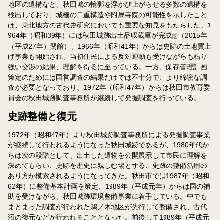
地区の遺構など、秋田城の輪郭を浮かび上がらせる多数の遺構を
検出しており、城柵の二重構造や附属寺院の可能性を示したこと
は、東北地方の古代史研究においても重要な知見をもたらした。1
964年（昭和39年）には秋田城跡出土品収蔵庫が完成
（2015年
[5]
（平成27年）閉館）、1966年（昭和41年）からは史跡の土地買上
げ事業も開始され、当初住民による反対運動も受けながらも粘り
強い交渉の結果、理解を得るに至っている。一方、保存管理計画
策定のためには国営調査の結果だけでは不十分で、より綿密な調
査が必要となっており、1972年（昭和47年）からは秋田市教育委
員会の秋田城跡調査事務所が継続して発掘調査を行っている。
史跡整備と復元
1972年（昭和47年）より秋田城跡調査事務所による発掘調査事業
が継続して行われるようになった秋田城跡であるが、1980年代か
らは次の段階として、出土した遺物を公開展示して市民に理解を
深めてもらい、史跡を歴史に親しむ場とする、史跡の整備活用の
あり方が模索されるようになってきた。秋田市では1987年（昭和
62年）に整備基本計画を策定、1989年（平成元年）からは国の補
助を受けながら、秋田城跡環境整備事業に着手している。中でも
まとまった調査が行われた鵜ノ木地区が先行して整備され、古代
沼の復元などが行われることとなった。前後して1989年（平成元