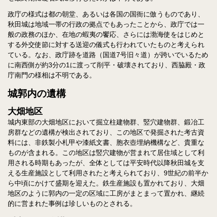
政庁の様式は都の朝堂、あるいは各国の国衙に倣うものであり、
秋田城は地域一帯の行政の拠点でもあったことから、政庁では一
般の政務のほか、在地の蝦夷の饗応、さらには渤海使をはじめと
する外交使節に対する送迎の儀式も行われていたものと考えられ
ている。なお、政庁跡を道路（国道7号旧々道）が跨いでいるため
に南西側が約3分の1に渡って削平・破壊されており、西脇殿・政
庁南門の様相は不明である。
城郭内の遺構
大畑地区
城内東部の大畑地区において掘立柱建物群、竪穴建物群、鍛冶工
房群などの遺構が検出されており、この地区で発掘された考古資
料には、非鉄製小札甲や漆紙文書、胞衣壺埋納機構など、貴重な
ものが含まれる。この地区は竪穴建物が営まれて居住域として利
用される時期もあったが、全体としては平安時代以降秋田城を支
える生産施設として利用されたと考えられており、9世紀の前半か
ら中頃にかけて盛期を迎えた。鉄生産施設も置かれており、大畑
地区のように郭内の一定の区域に工房がまとまって置かれ、継続
的に営まれた事例は珍しいものとされる。