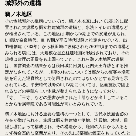
城郭外の遺構
鵜ノ木地区
その他城郭外の遺構については、鵜ノ木地区において規則的に配
置された大規模な掘立柱建物群の遺構と、水洗トイレの遺構など
が検出されている。この地区はI期からIV期までの変遷が見られ、
I, II期が奈良時代、III, IV期が平安時代以降と推定されている。出
羽柵創建（733年）から秋田城に改称された760年頃までの遺構と
みられるI期には、大規模な掘立柱建物跡が検出されており、その
規模は政庁の正殿をも上回っていた。これら鵜ノ木地区の遺構
は、国営調査の結果からは秋田城に附属した四天王寺跡とする推
定がなされているが、I, II期のものについては都からの賓客や渤海
使を迎えた迎賓館として使用されたのではないかとする見方も示
されている。平安時代以降のIII, IV期については、区画施設で囲ま
れるなどの寺院らしい体裁が整えられるようになっており、
「寺」「玉寺」などの墨書が残された土器などが出土しているこ
とから附属寺院である可能性が高いとみられている。
鵜ノ木地区における重要な遺構の一つとして、古代水洗厠舎跡の
存在が挙げられる。施設は掘立柱建物と便槽、沈殿槽、木樋、目
隠し塀によって構成され、その構造から、庇側の入口から入ると
まず待合室的な空間があり、その先に3部屋の個室をもっていたと