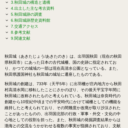
3.秋田城の構造と遺構
4.出土した主な考古資料
5.秋田城跡の調査
6.秋田城跡歴史資料館
7.交通アクセス
8.参考文献
9.関連文献
秋田城（あきたじょう/あきたのき）は、出羽国秋田（現在の秋田
県秋田市）にあった日本の古代城柵。国の史跡に指定されてお
り、かつての城域の一部は現在高清水公園となっている。また、
秋田県護国神社も秋田城の城址に遷座したものである。
秋田城の創建は、733年（天平5年）に出羽柵が庄内地方から秋田
村高清水岡に移転したことにさかのぼり、その後天平宝字年間に
秋田城に改称されたものと考えられている。秋田城は奈良時代の
創建から10世紀中頃までの平安時代にかけて城柵としての機能を
維持したと考えられており、その間幾度か改廃が取り沙汰された
ことがあったものの、出羽国北部の行政・軍事・外交・文化の中
心地としての役割を担った。また、秋田城の発掘調査結果からは
渤海との交流をうかがわせる複数の事実が指摘されており、文献