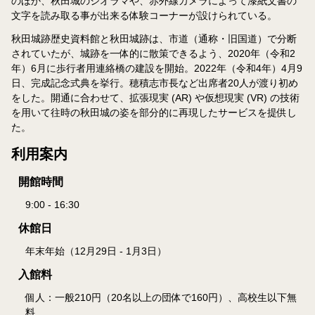
のほか、秋田城のジオラマや、赤外線カメラによって漆紙文書の
文字を読み取る事が出来る体験コーナーが設けられている。
秋田城跡歴史資料館と秋田城跡は、市道（通称・旧国道）で分断
されていたが、城跡を一体的に散策できるよう、2020年（令和2
年）6月に歩行者用連絡橋の建設を開始。2022年（令和4年）4月9
日、完成記念式典を挙行。穂積志市長など出席者20人が渡り初め
をした。開通に合わせて、拡張現実 (AR) や仮想現実 (VR) の技術
を用いて往時の秋田城の姿を部分的に再現したサービスを提供し
た。
利用案内
開館時間
9:00 - 16:30
休館日
年末年始（12月29日 - 1月3日）
入館料
個人：一般210円（20名以上の団体で160円）、高校生以下無
料