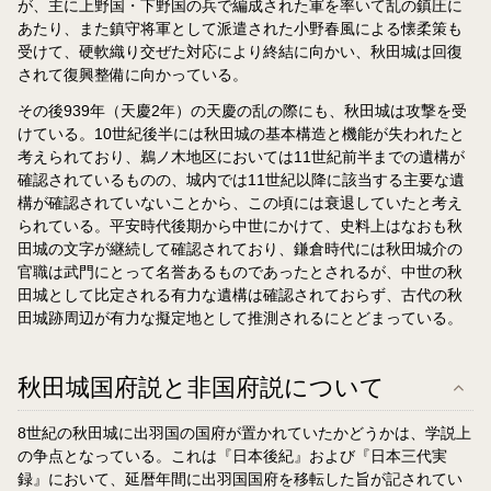
が、主に上野国・下野国の兵で編成された軍を率いて乱の鎮圧に
あたり、また鎮守将軍として派遣された小野春風による懐柔策も
受けて、硬軟織り交ぜた対応により終結に向かい、秋田城は回復
されて復興整備に向かっている。
その後939年（天慶2年）の天慶の乱の際にも、秋田城は攻撃を受
けている。10世紀後半には秋田城の基本構造と機能が失われたと
考えられており、鵜ノ木地区においては11世紀前半までの遺構が
確認されているものの、城内では11世紀以降に該当する主要な遺
構が確認されていないことから、この頃には衰退していたと考え
られている。平安時代後期から中世にかけて、史料上はなおも秋
田城の文字が継続して確認されており、鎌倉時代には秋田城介の
官職は武門にとって名誉あるものであったとされるが、中世の秋
田城として比定される有力な遺構は確認されておらず、古代の秋
田城跡周辺が有力な擬定地として推測されるにとどまっている。
秋田城国府説と非国府説について
8世紀の秋田城に出羽国の国府が置かれていたかどうかは、学説上
の争点となっている。これは『日本後紀』および『日本三代実
録』において、延暦年間に出羽国国府を移転した旨が記されてい