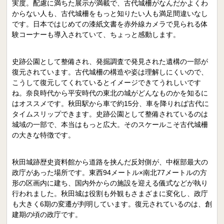
実度。配慮に満ちた展示が満載で、古代城柵がなんだかよくわ
からない人も、古代城柵をもっと知りたい人も満足間違いなし
です。日本ではじめての漆紙文書を赤外線カメラで見られる体
験コーナーも導入されていて、ちょっと感動します。
史跡公園として整備され、発掘調査で発見された遺構の一部が
復元されています。古代城柵の構造や姿は理解しにくいので、
こうして復元してくれているとイメージできてうれしいです
ね。奈良時代から平安時代の東北の城がどんなものかを知るに
はオススメです。秋田駅から車で約15分、車を降りれば古代に
タイムスリップできます。史跡公園として整備されているのは
城域の一部で、本当はもっと広大。そのスケールこそ古代城柵
の大きな特徴です。
秋田城跡歴史資料館から道路を挟んだ反対側が、中枢部最大の
政庁があった場所です。東西94メートル×南北77メートルの方
形の区画内に建ち、国内外からの施設を迎える儀式などが執り
行われました。秋田城は役割も外観もさまざまに変化し、政庁
も大きく6期の変遷が判明しています。復元されているのは、創
建期の頃の政庁です。