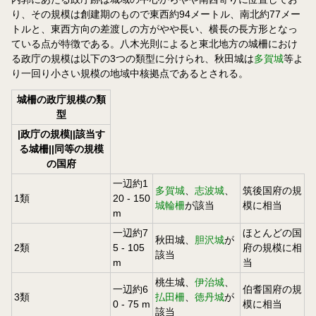
り、その規模は創建期のもので東西約94メートル、南北約77メー
トルと、東西方向の差渡しの方がやや長い、横長の長方形となっ
ている点が特徴である。八木光則によると東北地方の城柵におけ
る政庁の規模は以下の3つの類型に分けられ、秋田城は
多賀城
等よ
り一回り小さい規模の地域中核拠点であるとされる。
城柵の政庁規模の類
型
|政庁の規模||該当す
る城柵||同等の規模
の国府
一辺約1
多賀城
、
志波城
、
筑後国府の規
1類
20 - 150
城輪柵
が該当
模に相当
m
一辺約7
ほとんどの国
秋田城、
胆沢城
が
2類
5 - 105
府の規模に相
該当
m
当
桃生城、
伊治城
、
一辺約6
伯耆国府の規
3類
払田柵
、
徳丹城
が
0 - 75 m
模に相当
該当