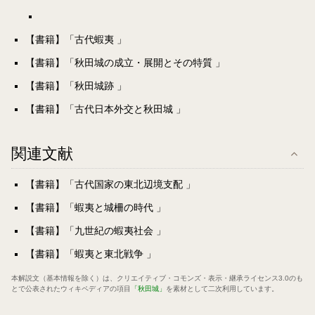
【書籍】「古代蝦夷 」
【書籍】「秋田城の成立・展開とその特質 」
【書籍】「秋田城跡 」
【書籍】「古代日本外交と秋田城 」
関連文献
【書籍】「古代国家の東北辺境支配 」
【書籍】「蝦夷と城柵の時代 」
【書籍】「九世紀の蝦夷社会 」
【書籍】「蝦夷と東北戦争 」
本解説文（基本情報を除く）は、
クリエイティブ・コモンズ・表示・継承ライセンス3.0
のも
とで公表されたウィキペディアの項目
「秋田城」
を素材として二次利用しています。