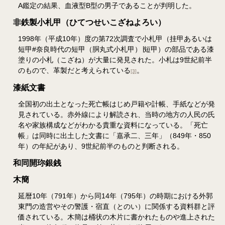
A鑑定の結果、血液型B型の男子であることが判明した。
非鉄製小札甲（ひてつせいこざねよろい）
1998年（平成10年）度の第72次調査で小札甲（挂甲あるいは
短甲#奈良時代の短甲（胴丸式小札甲）∣短甲）の部品である漆
塗りの小札（こざね）が大量に発見された。小札は9世紀前半
のもので、革製だと考えられている
。
[3]
漆紙文書
全国初の出土となった死亡帳はじめ戸籍や計帳、手紙などが発
見されている。赤外線により解読され、当時の地方の人民の氏
名や家族構成などがわかる貴重な資料になっている。「死亡
帳」は同時に出土した文書に「嘉承二、三年」（849年・850
年）の年紀があり、9世紀前半のものと判断される。
和同開珎銀銭
木簡
延暦10年（791年）から同14年（795年）の時期における外郭
東門の造営やその警護・宿直（とのい）に関係する資料群と評
価されている。木簡は桶状の木片に書かれたものや進上された