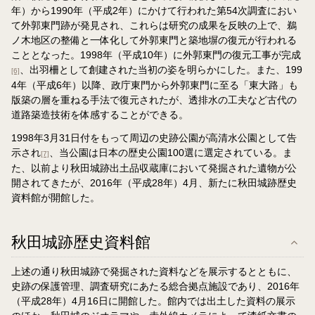
年）から1990年（平成2年）にかけて行われた第54次調査におい
て外郭東門跡が発見され、これらは研究の成果を反映の上で、鵜
ノ木地区の整備と一体化して外郭東門と築地塀の復元が行われる
こととなった。1998年（平成10年）に外郭東門の復元工事が完成
、出羽柵として創建された当初の姿を明らかにした。また、199
[6]
4年（平成6年）以降、政庁東門から外郭東門に至る「東大路」も
版築の層を重ねる手法で復元されたが、透排水の工夫など古代の
道路築造技術を体感することができる。
1998年3月31日付をもって周辺の史跡公園が高清水公園として告
示され
、当公園は日本の歴史公園100選に選定されている。ま
[7]
た、以前より秋田城跡出土品収蔵庫において発掘された遺物が公
開されてきたが、2016年（平成28年）4月、新たに秋田城跡歴史
資料館が開館した。
秋田城跡歴史資料館
上述の通り秋田城跡で発掘された資料などを展示するとともに、
史跡の保護管理、調査研究にあたる総合拠点施設であり、2016年
（平成28年）4月16日に開館した。館内では出土した資料の展示