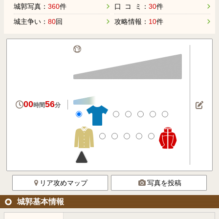
城郭写真：
360
件
口 コ ミ：
30
件
城主争い：
80
回
攻略情報：
10
件
00
56
時間
分
リア攻めマップ
写真を投稿
城郭基本情報