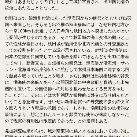
城介（あきたじょうのすけ）として城に常置され、出羽国北部の
統治にあたることとなった。
8世紀には、沿海州付近にあった渤海国からの使節がたびたび出羽
国へ来着した。そもそも出羽柵の秋田移転には、なぜ庄内地方か
ら一挙100kmも北進して人口希薄な秋田地方へ突出したのかとい
う疑問が生じるのであるが、そこで秋田城の海上交流の拠点とし
ての性格が着目され、秋田城が渤海使や北方民族との外交施設と
しての役割を担ったとする説が示されている。8世紀の渤海使は、
日本の使節船に同乗している場合を除いてほとんどが出羽に来着
しており、新野直吉、古畑徹らの研究は、渤海使が沿海州・サハ
リン・北海道の沿岸部伝いに航行して本州日本海側に達する北回
り航路を取っていたことを唱え、さらに新野は出羽柵移転の背景
に、渤海使の来航があった出羽国北部に中央政府と直結した出先
機関を置いて、外国使節への対応を担わせたとする見方を示し
た。ただし、そのことは大和朝廷が積極的に外交に取り組んだと
いうことを意味せず、せいぜい新年朝賀への外交使節参列の便宜
を図ろうという程度の意図であり、しかも、渤海国側の技術的な
事情により、想定されたルートと頻度では使節が来訪しなかった
ので現実の有用性は限定的であった、との指摘もある。
発掘調査結果からは、城外南東側の鵜ノ木地区において規則的に