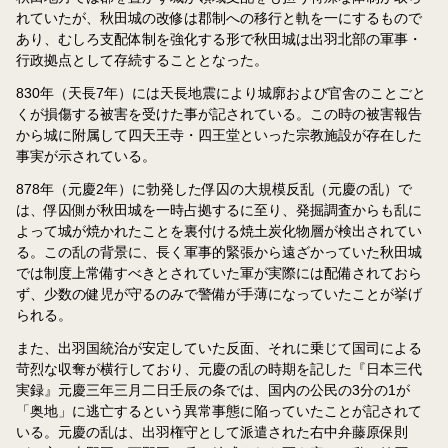
れていたが、秋田城の改修は郡制への移行と軌を一にするもので
あり、むしろ支配体制を強化する形で秋田城は出羽北部の軍事・
行政拠点として存続することとなった。
830年（天長7年）には天長地震により城廓および官舎のことごと
くが損傷する被害を受けた事が記されている。この時の被害報告
から城に附属して四天王寺・四王堂といった宗教施設が存在した
事実が示されている。
878年（元慶2年）に勃発した俘囚の大規模反乱（元慶の乱）で
は、俘囚側が秋田城を一時占拠するに至り、発掘調査からも乱に
よって城が焼かれたことを裏付ける焼土炭化物層が検出されてい
る。この乱の背景に、長く軍事的緊張から遠ざかっていた秋田城
では制度上常備すべきとされていた軍が実際には配備されておら
ず、少数の健児が守るのみで警備が手薄になっていたことが挙げ
られる。
また、出羽国統治が安定していた反面、それに乗じて国司による
苛烈な収奪が横行しており、元慶の乱の時期を記した『日本三代
実録』元慶三年三月二日壬辰の条では、国内の公民の3分の1が
「奥地」に逃亡するという異常事態に陥っていたことが記されて
いる。元慶の乱は、出羽権守として派遣された右中弁藤原保則