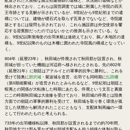
配置された大規模な掘立柱建物群の遺構と、水洗厠の遺構などが
検出されており、これらは国営調査では城に附属した寺院の四天
王寺跡とする見解が示されているが、8世紀から9世紀初までの遺
構については、建物が礎石式を取らず瓦葺きでないなど、寺院建
築とするには疑問も示されており、これら施設群は外交使節を饗
応する迎賓館だったのではないかとの推測も示されている。な
お、9世紀以降渤海使の出羽来航は途絶えており、鵜ノ木地区の遺
構も、9世紀以降のものは木柵に囲われた寺院風の構成となってい
く。
804年（延暦23年）、秋田城が停廃されて秋田郡が設置され、秋
田城が担っていた機能は河辺府へ移されたとされる。先の802年
（延暦21年）に朝廷はアテルイとの軍事的抗争に勝利し、これを
受けて陸奥に
胆沢城
・紫波城を造営、出羽でも同時期に
払田柵
（第II期雄勝城）が造営されたとみられるなど、9世紀初は朝廷と
蝦夷との関係が大転換した時期にあたる。停廃という文言と裏腹
にこの時期秋田城は大改修を受けており、秋田城の停廃とは陸奥
方面での朝廷の軍事的勝利を受けて、秋田城を取り巻く環境が孤
立した状態から解消されたことにともなう、支配体制再編の一環
として行われたものと考えられる。
733年の出羽柵移転以降、秋田郡が設置されるまでの約70年間、
秋田地方では郡を置かず城が領域支配をも担う特殊な体制が取ら