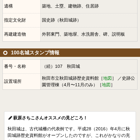
遺構
築地、土塁、建物跡、住居跡
指定文化財
国史跡（秋田城跡）
再建建造物
外郭東門、築地塀、水洗厠舎、碑、説明板
100名城スタンプ情報
番号・名称
（続）107 秋田城
秋田市立秋田城跡歴史資料館［
地図
］ ／史跡公
設置場所
園管理棟（4月〜11月のみ）［
地図
］
萩原さちこさんオススメの見どころ！
秋田城は、古代城柵の代表例です。平成28（2016）年4月に秋
田城跡歴史資料館がオープンしたのですが、これがかなりの充