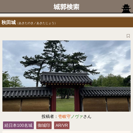
秋田城
（あきたのき／あきたじょう）
投稿者：
壱岐守
ノヴァ
さん
続日本100名城
御城印
AR/VR