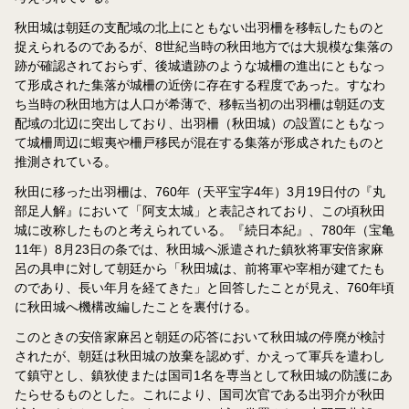
秋田城は朝廷の支配域の北上にともない出羽柵を移転したものと
捉えられるのであるが、8世紀当時の秋田地方では大規模な集落の
跡が確認されておらず、後城遺跡のような城柵の進出にともなっ
て形成された集落が城柵の近傍に存在する程度であった。すなわ
ち当時の秋田地方は人口が希薄で、移転当初の出羽柵は朝廷の支
配域の北辺に突出しており、出羽柵（秋田城）の設置にともなっ
て城柵周辺に蝦夷や柵戸移民が混在する集落が形成されたものと
推測されている。
秋田に移った出羽柵は、760年（天平宝字4年）3月19日付の『丸
部足人解』において「阿支太城」と表記されており、この頃秋田
城に改称したものと考えられている。『続日本紀』、780年（宝亀
11年）8月23日の条では、秋田城へ派遣された鎮狄将軍安倍家麻
呂の具申に対して朝廷から「秋田城は、前将軍や宰相が建てたも
のであり、長い年月を経てきた」と回答したことが見え、760年頃
に秋田城へ機構改編したことを裏付ける。
このときの安倍家麻呂と朝廷の応答において秋田城の停廃が検討
されたが、朝廷は秋田城の放棄を認めず、かえって軍兵を遣わし
て鎮守とし、鎮狄使または国司1名を専当として秋田城の防護にあ
たらせるものとした。これにより、国司次官である出羽介が秋田