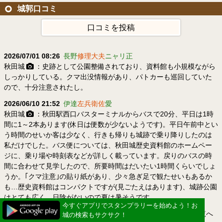
城郭口コミ
口コミを投稿
2026/07/01 08:26
長野
修理大夫
ニャリ正
秋田城
：史跡として公園整備されており、資料館も小規模ながら
しっかりしている。クマ出没情報があり、パトカーも巡回していた
ので、十分注意されたし。
2026/06/10 21:52
伊達
左兵衛佐
愛
秋田城
：秋田駅西口バスターミナルからバスで20分、平日は1時
間に1～2本あります(休日は便数が少ないようです)。平日午前中とい
う時間のせいか客は少なく、行きも帰りも城跡で乗り降りしたのは
私だけでした。バス便については、秋田城歴史資料館のホームペー
ジに、乗り場や時刻表などが詳しく載っています。戻りのバスの時
間に合わせて見学したので、所要時間はだいたい1時間くらいでしょ
うか。｢クマ注意｣の貼り紙があり、少々急ぎ足で観たせいもあるか
も…歴史資料館はコンパクトですが(見ごたえはあります)、城跡公園
はとても広く、日陰がないので夏は暑そうです。
今すぐアプリでスタンプラリーを始めよう！お
今すぐアプリでスタンプラリーを始めよう！お
一覧へ
城の検索もサクサク！
城の検索もサクサク！