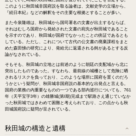
このように秋田城非国府説を取る論者は、文献史学の立場から、
『続日本紀』などの解釈をその主要な根拠とすることが多い。
また今泉隆雄は、秋田城から国司署名の文書が出土するならば、
それはむしろ国府から発給された文書の宛先が秋田城であること
を示すのであり、秋田城が国府でなかったことの傍証であるとも
している。ただし、これについて古代の公文書の廃棄課程をまと
めた森田悌の研究により、発給元に返還される例があるとする反
論がなされている。
そもそも、秋田城の立地とは前述のように朝廷の支配域から北に
突出したものであった。すなわち、最前線の城柵として危険に晒
されるリスクを負っており、このような場所に国府を置くのだろ
うかという疑問が、秋田城非国府説の基本的な出発点と言える。
国府の業務の内重要なものの一つである部内巡行についても、761
年（天平宝字3年）の雄勝城(第I期)完成まで駅路さえ通じていなか
った秋田城ではきわめて困難と考えられており、この点からも秋
田城国府説に疑問が呈されている。
秋田城の構造と遺構