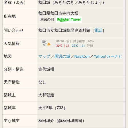
名称（よみ）
秋田城（あきたのき／あきたじょう）
秋田県秋田市寺内大畑
所在地
周辺の宿
問い合わせ
秋田市立秋田城跡歴史資料館［
電話
］
08/10（月） 降水確率：20%
天気情報
30℃［-1］
22℃［-2］
詳細
地図
マップ
／
周辺の城
／
NaviCon
／
Yahoo!カーナビ
分類・構造
古代城柵
天守構造
なし
築城主
大和朝廷
築城年
天平5年（733）
主な城主
秋田城介（鎮秋田城国司）