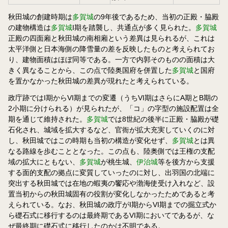
秋田城の創建時期は
多賀城
の9年後であるため、当初の正殿・脇殿
の建物構造は
多賀城
I期を踏襲し、共通点が多く見られた。
多賀城
正殿の四面廂と秋田城の南相廂という差異は見られるが、これは
太平洋側と日本海側の降雪量の差を反映したものと考えられてお
り、建物面積はほぼ同等である。一方で内郭そのものの面積は大
きく異なることから、この点で陸奥国府を併置した
多賀城
と国府
を置かなかった秋田城の差異が現れたと考えられている。
政庁跡ではI期からVI期までの変遷（うちVI期はさらにA期とB期の
2小期に分けられる）が見られたが、「コ」の字型の施設配置は全
期を通じて維持された。
多賀城
では8世紀の後半に正殿・脇殿が礎
石化され、城域を拡大するなど、官衙が拡大充実していくのに対
し、秋田城ではこの時期も当初の構造が変化せず、
多賀城
とは異
なる路線を歩むこととなった。この点も、陸奥側では王権の支配
域の拡大にともない、
多賀城
が桃生城、
伊治城
等を後方から支援
する面的支配の拠点に変質していったのに対し、出羽国の北端に
突出する秋田城では在地の蝦夷の饗応や渤海使受け入れなど、設
置当初からの秋田城固有の役割が変化しなかったためであると考
えられている。なお、秋田城の政庁がI期からVI期までの掘立式か
ら礎石式に移行するのは最終期であるVI期においてであるが、な
ぜ最終期に礎石式に移行したのかは不明である。