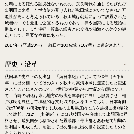
史料による確たる証拠はないものの、奈良時代を通じてたびたび
出羽国に来着した渤海使の受け入れが秋田城においてなされた可
能性が高いと考えられている。秋田城は朝廷によって設置された
城柵の中でも最北に位置するものであり、律令国家による統治の
拠点として、また津軽・渡島の蝦夷との交流や渤海との外交の拠
点として、重要な位置にあった。
2017年（平成29年）、続日本100名城（107番）に選定された。
歴史・沿革
秋田城の史料上の初出は、『続日本紀』において733年（天平5
年）に出羽柵（いではのき）を秋田村高清水岡に遷置したと記述
されたことにさかのぼる。7世紀の中葉から9世紀の初頭にかけ
て、当時の朝廷は東北地方の蝦夷を軍事的に制圧し服属させ、柵
戸移民を扶植して積極的な支配域の拡大を図っており、日本海側
では708年（和銅元年）に現在の山形県庄内地方を越後国出羽郡と
して建郡、712年（和銅5年）には越後国から分離して出羽国に昇
格させ、陸奥国から移管された置賜郡・最上郡とあわせて初期の
出羽国を形成した。前後して出羽郡内に出羽柵を設置したものと
考えられている。