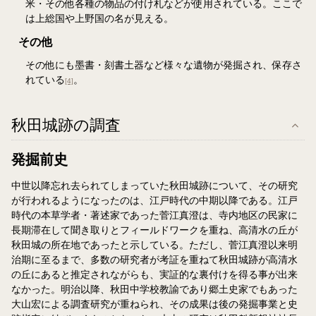
米・その他各種の物品の付け札などが使用されている。ここで
は上総国や上野国の名が見える。
その他
その他にも墨書・刻書土器など様々な遺物が発掘され、保存さ
れている
。
[4]
秋田城跡の調査
発掘前史
中世以降忘れ去られてしまっていた秋田城跡について、その研究
が行われるようになったのは、江戸時代の中期以降である。江戸
時代の本草学者・著述家であった菅江真澄は、寺内地区の民家に
長期滞在して聞き取りとフィールドワークを重ね、高清水の丘が
秋田城の所在地であったと示している。ただし、菅江真澄以来明
治期に至るまで、多数の研究者が考証を重ねて秋田城跡が高清水
の丘にあると推定されながらも、実証的な裏付けを得る事が出来
なかった。明治以降、秋田中学校教諭であり郷土史家でもあった
大山宏による調査研究が重ねられ、その成果は後の発掘事業と史