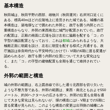
基本構造
秋田城は、秋田平野の西部、雄物川（秋田運河）右岸河口近くに
ある、標高40mほどの丘陵地上に造営された城である。城柵の基
本構造は、築地塀などで囲われた外郭と、政庁を囲う内郭との二
重構造からなり、外郭の東西南北に城門が配置されていた。政庁
の配置は、正殿の南面に広場を設け左右に脇殿を配する「コ」の
字型の施設配置となっており、これは
都城
にみられるような、大
極殿正面に朝庭を設け、左右に朝堂を配する様式と共通する。政
庁施設は奈良時代から平安時代にかけてI - VI期の6期に渡る変遷が
認められるが、政庁を囲う内郭の位置について大きな変化はな
く、また「コ」の字型の建物配置も全期を通じて維持されてい
る。
外郭の範囲と構造
城の外郭の範囲は、右上図赤線で示した通り北西部を切り欠いた
ような不整方形である。外郭の範囲は、東西・南北ともおよそ550
メートル、約30ヘクタールの広さを持つ。外郭の位置も全期を通
じて大きな変化は見られないが、塀の構造にはI - V期までの5期に
渡る変遷が見られた。このような構造の変更は出羽側の城柵にみ