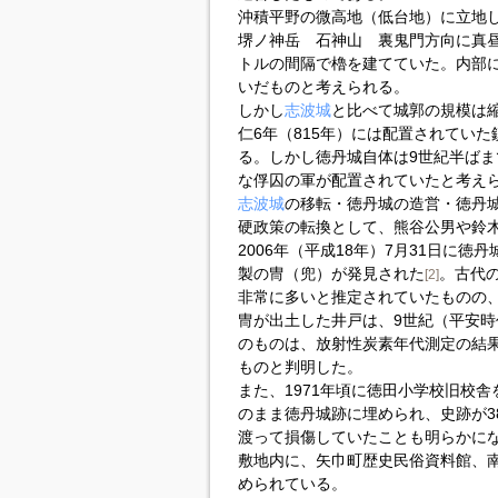
沖積平野の微高地（低台地）に立地し
堺ノ神岳 石神山 裏鬼門方向に真
トルの間隔で櫓を建てていた。内部
いだものと考えられる。
しかし
志波城
と比べて城郭の規模は
仁6年（815年）には配置されていた
る。しかし徳丹城自体は9世紀半ば
な俘囚の軍が配置されていたと考え
志波城
の移転・徳丹城の造営・徳丹
硬政策の転換として、熊谷公男や鈴
2006年（平成18年）7月31日に
製の冑（兜）が発見された
。古代
[2]
非常に多いと推定されていたものの
冑が出土した井戸は、9世紀（平安
のものは、放射性炭素年代測定の結
ものと判明した。
また、1971年頃に徳田小学校旧校
のまま徳丹城跡に埋められ、史跡が38
渡って損傷していたことも明らかに
敷地内に、矢巾町歴史民俗資料館、
められている。