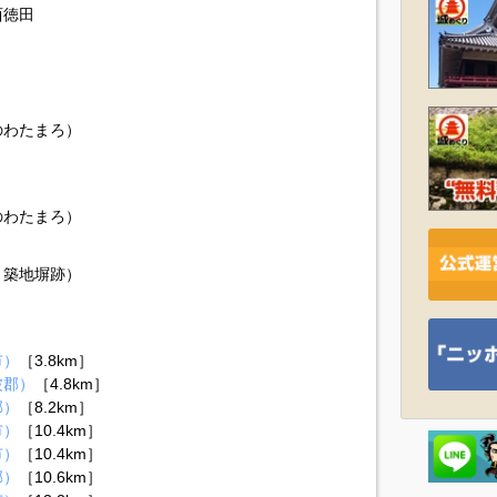
西徳田
のわたまろ）
のわたまろ）
、築地塀跡）
市）
［3.8km］
波郡）
［4.8km］
郡）
［8.2km］
市）
［10.4km］
市）
［10.4km］
郡）
［10.6km］