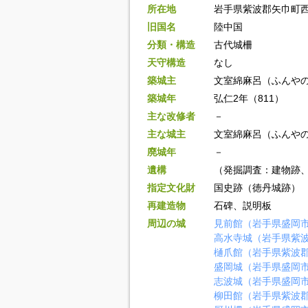
所在地
岩手県紫波郡矢巾町
旧国名
陸中国
分類・構造
古代城柵
天守構造
なし
築城主
文室綿麻呂（ふんや
築城年
弘仁2年（811）
主な改修者
－
主な城主
文室綿麻呂（ふんや
廃城年
－
遺構
（発掘調査：建物跡
指定文化財
国史跡（徳丹城跡）
再建造物
石碑、説明板
周辺の城
見前館（岩手県盛岡
高水寺城（岩手県紫
樋爪館（岩手県紫波
盛岡城（岩手県盛岡
志波城（岩手県盛岡
柳田館（岩手県紫波