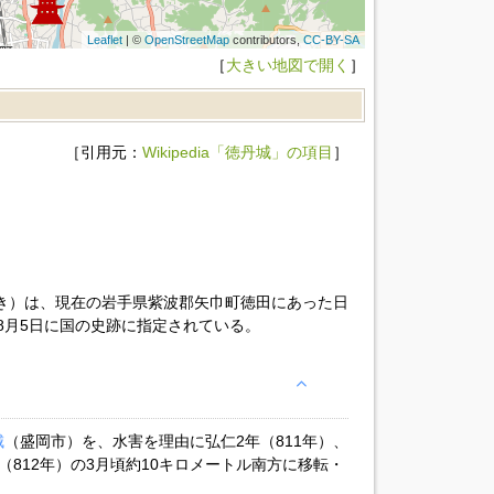
Leaflet
| ©
OpenStreetMap
contributors,
CC-BY-SA
［
大きい地図で開く
］
［引用元：
Wikipedia「徳丹城」の項目
］
き）は、現在の岩手県紫波郡矢巾町徳田にあった日
）8月5日に国の史跡に指定されている。
城
（盛岡市）を、水害を理由に弘仁2年（811年）、
812年）の3月頃約10キロメートル南方に移転・