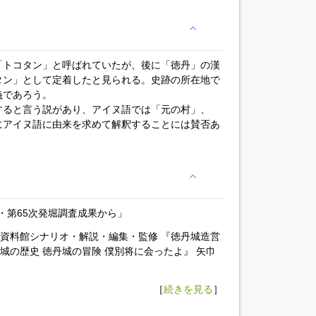
「トコタン」と呼ばれていたが、後に「徳丹」の漢
タン」として定着したと見られる。史跡の所在地で
義であろう。
すると言う説があり、アイヌ語では「元の村」、
にアイヌ語に由来を求めて解釈することには賛否あ
・第65次発堀調査成果から」
俗資料館シナリオ・解説・編集・監修 『徳丹城造営
城の歴史 徳丹城の冒険 僕別将に会ったよ』 矢巾
［
続きを見る
］