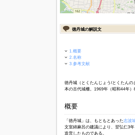
徳丹城の解説文
1.概要
2.名称
3.参考文献
徳丹城（とくたんじょう/とくたんの
本の古代城柵。1969年（昭和44年
概要
「徳丹城」は、もともとあった
志波
文室綿麻呂の建議により、翌弘仁3年（
造営したものである。