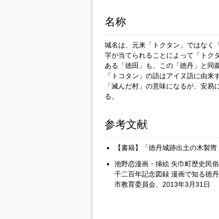
名称
城名は、元来「トクタン」ではなく
字が当てられることによって「トク
ある「徳田」も、この「徳丹」と同
「トコタン」の語はアイヌ語に由来
「滅んだ村」の意味になるが、安易
る。
参考文献
【書籍】「徳丹城跡出土の木製冑
池野恋漫画・挿絵 矢巾町歴史民
千二百年記念図録 漫画で知る徳丹
市教育委員会、2013年3月31日