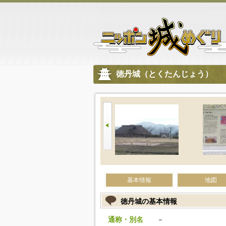
徳丹城（とくたんじょう）
基本情報
地図
徳丹城の基本情報
通称・別名
－