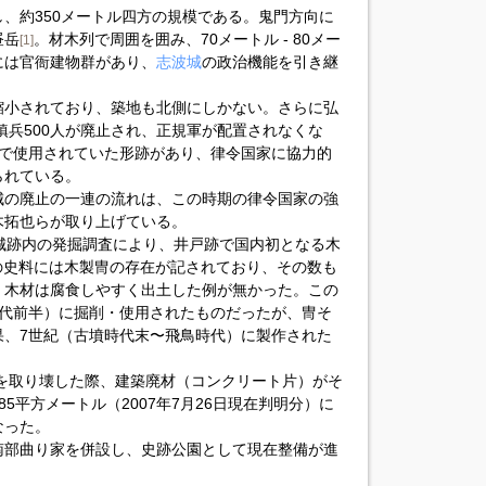
、約350メートル四方の規模である。鬼門方向に
昼岳
。材木列で周囲を囲み、70メートル - 80メー
[1]
には官衙建物群があり、
志波城
の政治機能を引き継
縮小されており、築地も北側にしかない。さらに弘
鎮兵500人が廃止され、正規軍が配置されなくな
まで使用されていた形跡があり、律令国家に協力的
られている。
城の廃止の一連の流れは、この時期の律令国家の強
木拓也らが取り上げている。
徳丹城跡内の発掘調査により、井戸跡で国内初となる木
の史料には木製冑の存在が記されており、その数も
、木材は腐食しやすく出土した例が無かった。この
時代前半）に掘削・使用されたものだったが、冑そ
果、7世紀（古墳時代末〜飛鳥時代）に製作された
舎を取り壊した際、建築廃材（コンクリート片）がそ
5平方メートル（2007年7月26日現在判明分）に
なった。
南部曲り家を併設し、史跡公園として現在整備が進