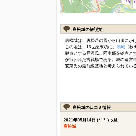
唐松城の解説文
唐松城は、唐松岳の麓から山頂にか
この地は、16世紀末頃に、
湊城
（秋
拠点とする戸沢氏、同南部を拠点と
が行われた古戦場である。城の造営
安東氏の最前線基地と考えられてい
唐松城の口コミ情報
2021年05月14日 (*¯ ³¯)っ旦
唐松城