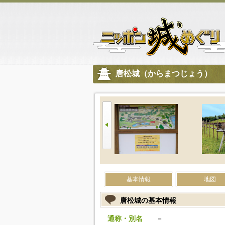
唐松城（からまつじょう）
基本情報
地図
唐松城の基本情報
通称・別名
－