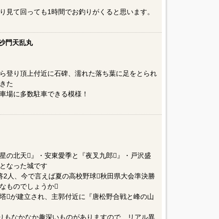
り見て回っても1時間でお釣りがくると思います。
沙門天乱丸
ら登り頂上付近に石碑、濡れた落ち葉に足をとられ
きた
車場に多数駐車できる模様！
星の北天』・安東愛季と『夜叉九郎』・戸沢盛
となった城です
将2人、今で言えば夏の高校野球秋田県大会準決勝
なものでしょうか
塔が建立され、主郭付近に『唐松野合戦と峰の山
ぶりもなかなか趣深いものがありますので、リアル異