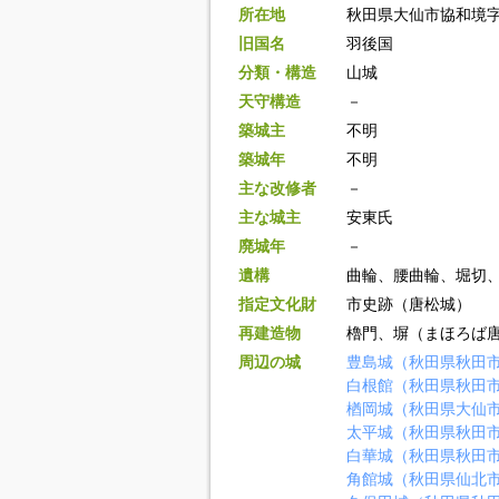
所在地
秋田県大仙市協和境
旧国名
羽後国
分類・構造
山城
天守構造
－
築城主
不明
築城年
不明
主な改修者
－
主な城主
安東氏
廃城年
－
遺構
曲輪、腰曲輪、堀切
指定文化財
市史跡（唐松城）
再建造物
櫓門、塀（まほろば
周辺の城
豊島城（秋田県秋田
白根館（秋田県秋田
楢岡城（秋田県大仙
太平城（秋田県秋田
白華城（秋田県秋田
角館城（秋田県仙北