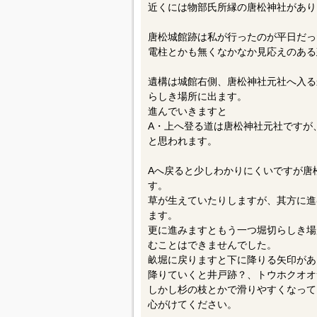
近くには物部氏所縁の唐松神社があり
唐松城館跡は私が行ったのが平日だっ
電柱とかも無くなかなか見応えのある
遺構は城館右側、唐松神社元社へ入る
らしき場所に出ます。
進んでいきますと
A・上へ登る道は唐松神社元社ですが
と思われます。
Aへ戻ると少しわかりにくいですが唐
す。
草が生えていたりしますが、其方に進
ます。
更に進みますともう一つ堀切らしき場
むことはできませんでした。
畝堀に戻りますと下に降りる矢印があ
降りていくと井戸跡？、トウホクオオ
しかし杉の枝とかで滑りやすくなって
心がけてください。