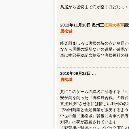
鳥居から堀切まで穴が空くほどじっく
2012年11月10日 奥州王
征夷大将軍
毘
唐松城
能楽殿まほろば唐松の脇の赤い鳥居か
ながら周囲の堀切などの遺構が確認で
車は物部長穂記念館及び唐松神社の駐
2010年09月22日 ️…
唐松城
共にこのゲームの異名に登場する『斗
安が鎬を削った『唐松野合戦』の舞台
直接対決させるには惜しい羽州の名
で秋田商業と金足農業が激突するよう
中世の館『唐松城』背後に両軍の供養
対陣』の碑が設置されています
主郭背後の竪堀のハンプバック