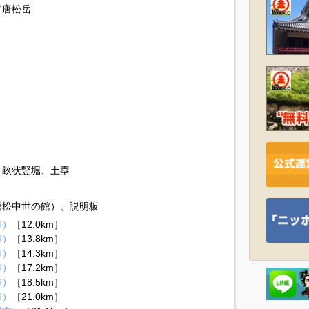
字唐松岳
、畝状竪堀、土塁
唐松中世の館）、説明板
市）
［12.0km］
市）
［13.8km］
市）
［14.3km］
市）
［17.2km］
市）
［18.5km］
市）
［21.0km］