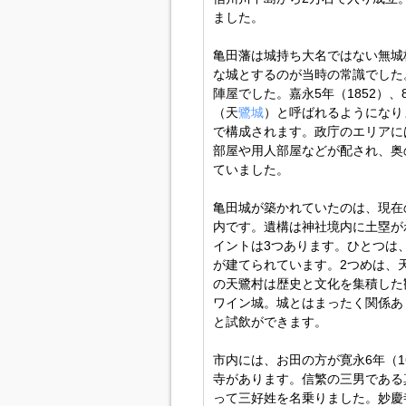
ました。
亀田藩は城持ち大名ではない無城
な城とするのが当時の常識でした
陣屋でした。嘉永5年（1852）
（天
鷺城
）と呼ばれるようになり
で構成されます。政庁のエリアに
部屋や用人部屋などが配され、奥
ていました。
亀田城が築かれていたのは、現在
内です。遺構は神社境内に土塁が
イントは3つあります。ひとつは
が建てられています。2つめは、
の天鷺村は歴史と文化を集積した
ワイン城。城とはまったく関係あ
と試飲ができます。
市内には、お田の方が寛永6年（1
寺があります。信繁の三男である
って三好姓を名乗りました。妙慶