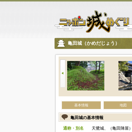
亀田城（かめだじょう）
基本情報
地図
亀田城の基本情報
通称・別名
天鷺城、（亀田陣屋