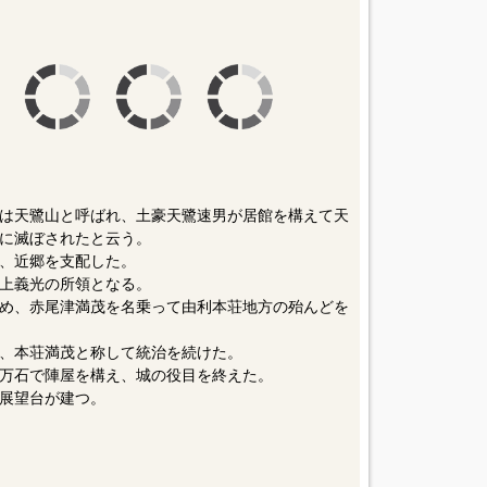
は天鷺山と呼ばれ、土豪天鷺速男が居館を構えて天
に滅ぼされたと云う。
、近郷を支配した。
上義光の所領となる。
め、赤尾津満茂を名乗って由利本荘地方の殆んどを
、本荘満茂と称して統治を続けた。
万石で陣屋を構え、城の役目を終えた。
展望台が建つ。