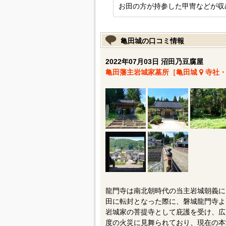
お田の方が持参した甲冑などが収
亀田城の口コミ情報
2022年07月03日 沼田乃豆腐屋
亀田藩主岩城家墓所［亀田城
寺社・
龍門寺は南北朝時代の当主岩城朝義に
田に転封となった際に、磐城龍門寺よ
岩城家の菩提寺として庇護を受け、広
度の火災に見舞られており、現在の本