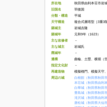
所在地
秋田県由利本荘市岩城
旧国名
羽後国
分類・構造
平城
天守構造
複合式層塔型［3重3階
築城主
岩城吉隆
築城年
元和9年（1623）
主な改修者
－
主な城主
岩城氏
廃城年
－
遺構
曲輪、土塁、横堀（
指定文化財
－
再建造物
模擬櫓門、模擬天守
周辺の城
白根館（秋田県秋田
本荘城（秋田県由利
白華城（秋田県秋田
豊島城（秋田県秋田
滝沢城（秋田県由利
唐松城（秋田県大仙