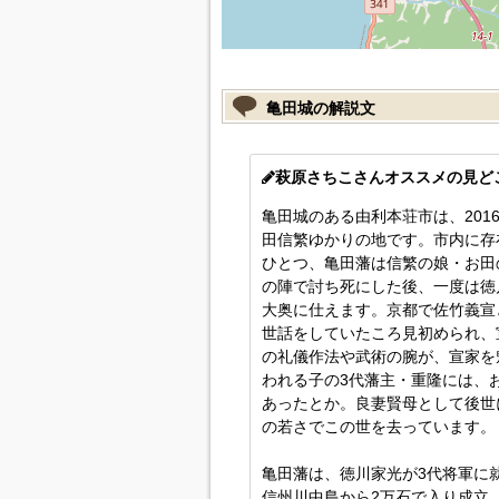
亀田城の解説文
萩原さちこさんオススメの見ど
亀田城のある由利本荘市は、201
田信繁ゆかりの地です。市内に存
ひとつ、亀田藩は信繁の娘・お田
の陣で討ち死にした後、一度は徳
大奥に仕えます。京都で佐竹義宣
世話をしていたころ見初められ、
の礼儀作法や武術の腕が、宣家を
われる子の3代藩主・重隆には、
あったとか。良妻賢母として後世
の若さでこの世を去っています。
亀田藩は、徳川家光が3代将軍に就
信州川中島から2万石で入り成立。