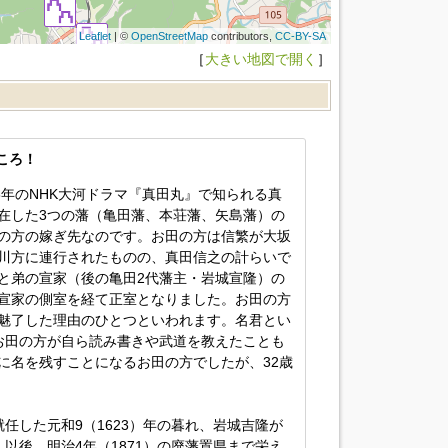
Leaflet
| ©
OpenStreetMap
contributors,
CC-BY-SA
［
大きい地図で開く
］
ころ！
6年のNHK大河ドラマ『真田丸』で知られる真
在した3つの藩（亀田藩、本荘藩、矢島藩）の
の方の嫁ぎ先なのです。お田の方は信繁が大坂
川方に連行されたものの、真田信之の計らいで
と弟の宣家（後の亀田2代藩主・岩城宣隆）の
宣家の側室を経て正室となりました。お田の方
魅了した理由のひとつといわれます。名君とい
お田の方が自ら読み書きや武道を教えたことも
に名を残すことになるお田の方でしたが、32歳
任した元和9（1623）年の暮れ、岩城吉隆が
以後、明治4年（1871）の廃藩置県まで栄え