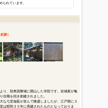
められています。
史跡］
より、陸奥国磐城に開山した寺院です。岩城家が亀
り住職を招き創建されました。
大な七堂伽藍が並んで隆盛しましたが、江戸期に３
堂は昭和３５年に再建されたものとなっておりま