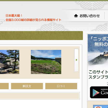
解説文
口コミ
）