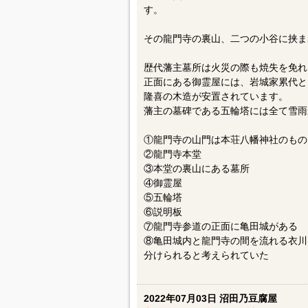
す。
その龍門寺の裏山、二つの小谷に挟ま
歴代藩主墓所は火災の際も焼失を免れ
正面にある御霊屋には、岩城家累代と
隆喜の木造が安置されています。
藩主の墓碑である五輪塔には全て雪雨
①龍門寺の山門は本荘八幡神社のもの
②龍門寺本堂
③本堂の裏山にある墓所
④御霊屋
⑤五輪塔
⑥説明板
⑦龍門寺参道の正面に亀田城がある
⑧亀田城内と龍門寺の間を流れる衣川
分けられると考えられていた
2022年07月03日 沼田乃豆腐屋