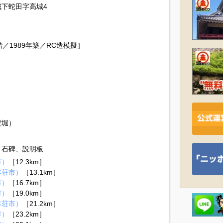
下蛇田字高城4
／1989年築／RC造模擬］
空堀）
、石碑、説明板
市）
［12.3km］
本荘市）
［13.1km］
市）
［16.7km］
市）
［19.0km］
本荘市）
［21.2km］
市）
［23.2km］