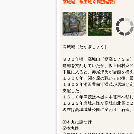
高城城［亀田城
周辺城郭］
高城城［たかぎじょう］
８００年頃、高城山〔標高１７３ｍ〕
鷺郷を支配していたが、坂上田村麻呂
中世に入ると、赤尾津氏が居館を構え
１６００年「関ヶ原の戦い」の後、最
１６０３年湯沢豊前守満茂が居城と定
支配した。
１６１０年満茂は本拠を本荘市へ移し
１６２３年岩城吉隆が高城山北麓に２
現在は高城城址公園に変わり、石碑、
①本丸に建つ碑
②本丸跡