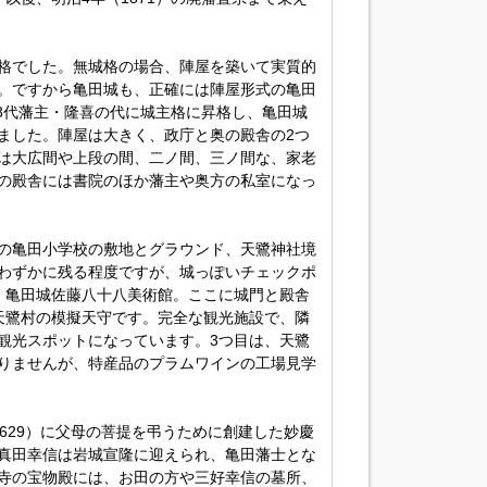
格でした。無城格の場合、陣屋を築いて実質的
。ですから亀田城も、正確には陣屋形式の亀田
、8代藩主・隆喜の代に城主格に昇格し、亀田城
ました。陣屋は大きく、政庁と奥の殿舎の2つ
は大広間や上段の間、二ノ間、三ノ間な、家老
の殿舎には書院のほか藩主や奥方の私室になっ
の亀田小学校の敷地とグラウンド、天鷺神社境
わずかに残る程度ですが、城っぽいチェックポ
、亀田城佐藤八十八美術館。ここに城門と殿舎
天鷺村の模擬天守です。完全な観光施設で、隣
観光スポットになっています。3つ目は、天鷺
りませんが、特産品のプラムワインの工場見学
629）に父母の菩提を弔うために創建した妙慶
真田幸信は岩城宣隆に迎えられ、亀田藩士とな
寺の宝物殿には、お田の方や三好幸信の墓所、