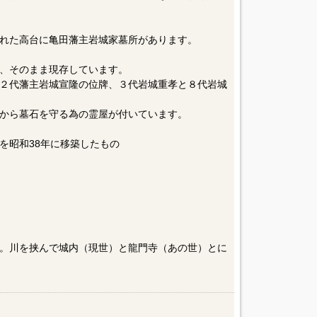
れた高台に亀田藩主岩城家墓所があります。
、そのまま現存しています。
２代藩主岩城宣隆の位牌、３代岩城重孝と８代岩城
から墓石を守る為の霊屋が付いています。
を昭和38年に移築したもの
。川を挟んで城内（現世）と龍門寺（あの世）とに