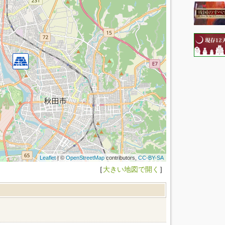
Leaflet
| ©
OpenStreetMap
contributors,
CC-BY-SA
［
大きい地図で開く
］