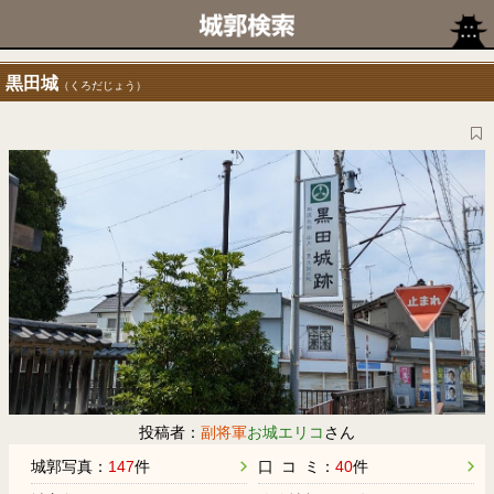
黒田城
（くろだじょう）
投稿者：
副将軍
お城エリコ
さん
城郭写真：
147
件
口 コ ミ：
40
件