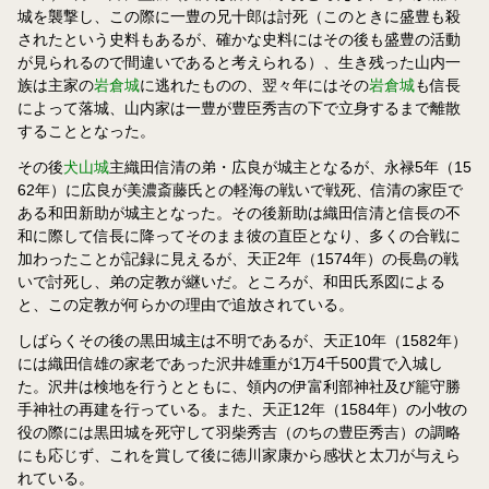
城を襲撃し、この際に一豊の兄十郎は討死（このときに盛豊も殺
されたという史料もあるが、確かな史料にはその後も盛豊の活動
が見られるので間違いであると考えられる）、生き残った山内一
族は主家の
岩倉城
に逃れたものの、翌々年にはその
岩倉城
も信長
によって落城、山内家は一豊が豊臣秀吉の下で立身するまで離散
することとなった。
その後
犬山城
主織田信清の弟・広良が城主となるが、永禄5年（15
62年）に広良が美濃斎藤氏との軽海の戦いで戦死、信清の家臣で
ある和田新助が城主となった。その後新助は織田信清と信長の不
和に際して信長に降ってそのまま彼の直臣となり、多くの合戦に
加わったことが記録に見えるが、天正2年（1574年）の長島の戦
いで討死し、弟の定教が継いだ。ところが、和田氏系図による
と、この定教が何らかの理由で追放されている。
しばらくその後の黒田城主は不明であるが、天正10年（1582年）
には織田信雄の家老であった沢井雄重が1万4千500貫で入城し
た。沢井は検地を行うとともに、領内の伊富利部神社及び籠守勝
手神社の再建を行っている。また、天正12年（1584年）の小牧の
役の際には黒田城を死守して羽柴秀吉（のちの豊臣秀吉）の調略
にも応じず、これを賞して後に徳川家康から感状と太刀が与えら
れている。