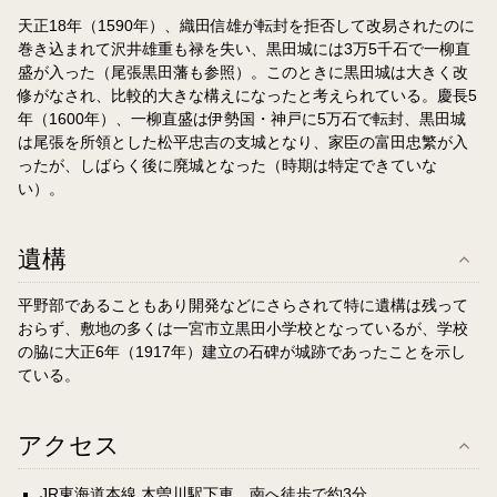
天正18年（1590年）、織田信雄が転封を拒否して改易されたのに
巻き込まれて沢井雄重も禄を失い、黒田城には3万5千石で一柳直
盛が入った（尾張黒田藩も参照）。このときに黒田城は大きく改
修がなされ、比較的大きな構えになったと考えられている。慶長5
年（1600年）、一柳直盛は伊勢国・神戸に5万石で転封、黒田城
は尾張を所領とした松平忠吉の支城となり、家臣の富田忠繁が入
ったが、しばらく後に廃城となった（時期は特定できていな
い）。
遺構
平野部であることもあり開発などにさらされて特に遺構は残って
おらず、敷地の多くは一宮市立黒田小学校となっているが、学校
の脇に大正6年（1917年）建立の石碑が城跡であったことを示し
ている。
アクセス
JR東海道本線 木曽川駅下車、南へ徒歩で約3分。