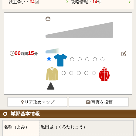
城主争い：
64
回
攻略情報：
14
件
00
15
時間
分
リア攻めマップ
写真を投稿
城郭基本情報
名称（よみ）
黒田城（くろだじょう）