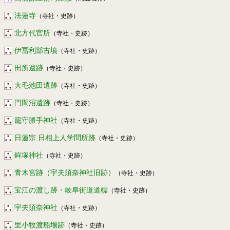
法蓮寺
（寺社・史跡）
北方代官所
（寺社・史跡）
伊冨利部古墳
（寺社・史跡）
田所遺跡
（寺社・史跡）
大毛池田遺跡
（寺社・史跡）
門間沼遺跡
（寺社・史跡）
籠守勝手神社
（寺社・史跡）
日蓮宗 日相上人学問所跡
（寺社・史跡）
鉾塚神社
（寺社・史跡）
青木宮跡（宇夫須奈神社旧跡）
（寺社・史跡）
宝江の渡し跡・岐阜街道道標
（寺社・史跡）
宇夫須奈神社
（寺社・史跡）
里小牧渡船場跡
（寺社・史跡）