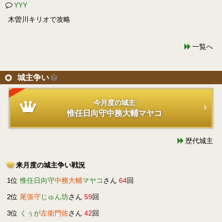
YYY
木曽川キリオで攻略
一覧へ
城主争い
今月度の城主
惟任日向守中務大輔マヤコ
歴代城主
来月度の城主争い戦況
1位
惟任日向守
中務大輔
マヤコ
さん
64
回
2位
尾張守
じゅん坊
さん
59
回
3位
くぅが
左衛門佐
さん
42
回