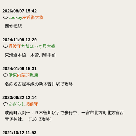
2026/08/07 15:42
cookey
左近衛大将
西笠松駅
2024/11/09 13:29
丹波守
炒飯ほっき貝大盛
東海道本線、木曽川駅手前
2024/01/09 15:31
伊東
内蔵頭
胤康
名鉄名古屋本線の新木曽川駅で攻略
2023/06/22 12:14
あざらし
肥前守
岐南町八剣〜ＪＲ木曽川駅まで歩行中、一宮市北方町北方宮西、
青塚神社。（❜18･3攻略）
2021/10/12 11:53