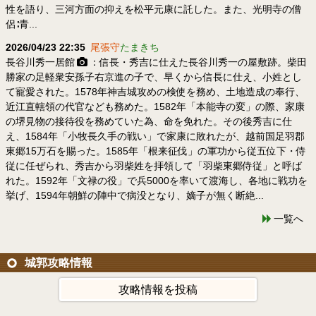
性を語り、三河方面の抑えを松平元康に託した。また、光明寺の僧
侶∶青...
2026/04/23 22:35
尾張守
たまきち
長谷川秀一居館
：信長・秀吉に仕えた長谷川秀一の屋敷跡。柴田
勝家の足軽衆安孫子右京進の子で、早くから信長に仕え、小姓とし
て寵愛された。1578年神吉城攻めの検使を務め、土地造成の奉行、
近江直轄領の代官なども務めた。1582年「本能寺の変」の際、家康
の堺見物の接待役を務めていた為、命を免れた。その後秀吉に仕
え、1584年「小牧長久手の戦い」で家康に敗れたが、越前国足羽郡
東郷15万石を賜った。1585年「根来征伐」の軍功から従五位下・侍
従に任ぜられ、秀吉から羽柴姓を拝領して「羽柴東郷侍従」と呼ば
れた。1592年「文禄の役」で兵5000を率いて渡海し、各地に戦功を
挙げ、1594年朝鮮の陣中で病没となり、嫡子が無く断絶...
一覧へ
城郭攻略情報
攻略情報を投稿