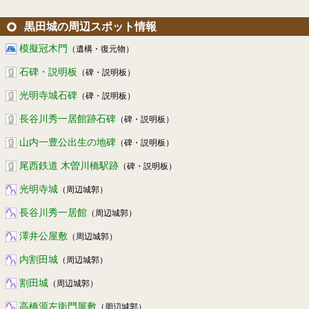
黒田城の周辺スポット情報
模擬冠木門
（遺構・復元物）
石碑・説明板
（碑・説明板）
光明寺城石碑
（碑・説明板）
長谷川秀一居館跡石碑
（碑・説明板）
山内一豊公出生の地碑
（碑・説明板）
尾西鉄道 木曽川橋駅跡
（碑・説明板）
光明寺城
（周辺城郭）
長谷川秀一居館
（周辺城郭）
澤井公屋敷
（周辺城郭）
内割田城
（周辺城郭）
割田城
（周辺城郭）
高橋源左衛門屋敷
（周辺城郭）