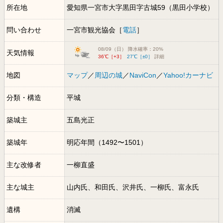
所在地
愛知県一宮市大字黒田字古城59（黒田小学校）
問い合わせ
一宮市観光協会［
電話
］
08/09（日） 降水確率：20%
天気情報
36℃［+3］
27℃［±0］
詳細
地図
マップ
／
周辺の城
／
NaviCon
／
Yahoo!カーナビ
分類・構造
平城
築城主
五島光正
築城年
明応年間（1492〜1501）
主な改修者
一柳直盛
主な城主
山内氏、和田氏、沢井氏、一柳氏、富永氏
遺構
消滅