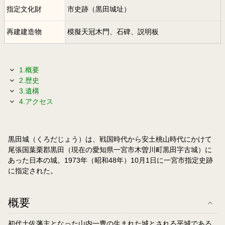
指定文化財
市史跡（黒田城址）
再建建造物
模擬天冠木門、石碑、説明板
1.概要
2.歴史
3.遺構
4.アクセス
黒田城（くろだじょう）は、戦国時代から安土桃山時代にかけて
尾張国葉栗郡黒田（現在の愛知県一宮市木曽川町黒田字古城）に
あった日本の城。1973年（昭和48年）10月1日に一宮市指定史跡
に指定された。
概要
初代土佐藩主となった山内一豊の生まれた城とされる平城である