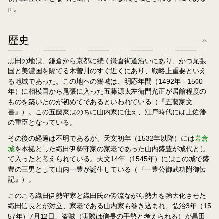
。
[1]
歴史
黒田の地は、鎌倉から京都に続く鎌倉街道沿いにあり、かつ尾張
国と美濃国を隔てる木曽川のすぐ近くにあり、戦略上重要といえ
る地域であった。この地への築城は、明応年間（1492年 - 1500
年）に相模国から尾張に入った五藤源太左衛門光正が居館程度の
ものを築いたのが初めてであるといわれている（『五藤家文
書』）。この五藤家はのちに山内家に仕え、江戸時代には土佐藩
の重臣となっている。
その後の経過は不明であるが、天文初年（1532年以降）には
岩倉
城
を本拠とした織田伊勢守家の家老であった山内盛豊が城代とし
て入ったと考えられている。天文14年（1545年）にはこの城で盛
豊の三男として山内一豊が誕生している（『一豊公御武功附御伝
記』）。
このころ織田伊勢守家と織田氏の傍流ながら勢力を強大化させた
織田信長とが対立、家老である山内家も巻き込まれ、弘治3年（15
57年）7月12日、盗賊（実際は信長の手勢と考えられる）が黒田