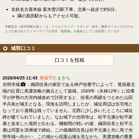
名鉄名古屋本線 新木曽川駅下車、北東へ徒歩で約5分。
隣の黒田駅からもアクセス可能。
本解説文（基本情報を除く）は、
クリエイティブ・コモンズ・表示・継承ライセンス3.0
のも
とで公表されたウィキペディアの項目
「黒田城」
を素材として二次利用しています。
城郭口コミ
口コミを投稿
2026/04/25 11:43
尾張守
たまきち
光明寺城
：織田信長の家臣である神戸伯耆守によって、尾張最北
端の位置に美濃攻略の拠点として築城。1569年（永禄12年）に伯耆
守が伊勢の大河内城攻めで討死すると、信長の馬廻をつとめた山田
半兵衛が城主となる。現地を訪問しましたが、城址周辺は住宅地と
なっており遺構は残っていません。北西に少し歩いたところに城址
碑が建てられていました。なお城下の光明寺は、松平元康が松平家
康と改名した場所と伝わる。桶狭間の戦いの後、織田信長と松平元
康は同盟を清洲城で締結。この後織田信長は松平元康と共に馬で光
明寺城へ向かい、この城から稲葉山城を見ながら、美濃攻略の重要