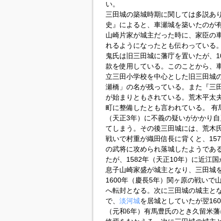
い。
三田城の築城時期に関しては多説あ
史』によると、車瀬城を築いたのが有
山崎片家が城主だった時に、家臣の
れるようになったとも伝わっている
鬼氏は旧三田城に藩庁を置いたが、1
款を使用している。このことから、
立三田小学校を中心とした旧三田城
瀬橋」の名が残っている。また『三
が始まりともされている。荒木平太
町に整備したとも言われている。 有
（天正3年）に不義の疑いがかかり
てしまう。その後三田城には、荒木
戦いで村重が織田信長に背くと、15
の武将に攻められ落城したようであ
たが、1582年（天正10年）に近江
息子山崎家盛が城主となり、三田城
1600年（慶長5年）関ヶ原の戦い
へ転封となる。次に三田城の城主と
で、
淡河城
を居城としていたが翌160
（元和6年）有馬豊氏のとき久留米藩