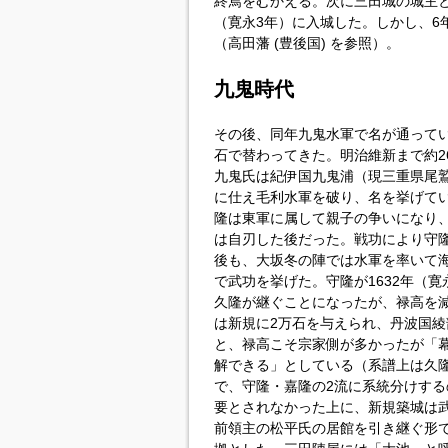
終焉をむかえる。次に三田城の城主
（寛永3年）に入城した。しかし、6年
（高田藩 (豊後国) を参照）。
九鬼時代
その後、同年九鬼水軍で名が通って
石で替わってきた。明治維新まで約2
九鬼氏は紀伊国九鬼浦（現三重県尾
に仕え毛利水軍を破り、名を挙げて
隆は東軍に属して親子の争いになり
は自刃した後だった。戦功により守
後も、大坂冬の陣では水軍を率いて
で武功を挙げた。守隆が1632年（
久隆が継ぐことになったが、禄高を
は新規に2万石を与えられ、丹波国
と、禄高こそ宗家側が多かったが「
解できる」としている（系譜上は久
で、守隆・嘉隆の2流に系統分けす
要とされなかった上に、新規築城は
前領主の松平氏の居館を引き継ぐ形