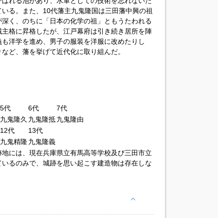
呼ばれる池があり、水軍としての技術を忘れないた
いる。また、10代藩主九鬼隆国は三田藩中興の祖
が深く、のちに「日本の化学の祖」ともうたわれる
城主格に昇格したが、江戸幕府は引き続き居所を陣
義も洋学を進め、男子の服装を洋服に改めたりし
りなど、藩を挙げて近代化に取り組んだ。
5代
6代
7代
九鬼隆久
九鬼隆抵
九鬼隆由
12代
13代
九鬼精隆
九鬼隆義
跡地には、現在兵庫県立有馬高等学校及び三田市立
ているのみで、城跡を思い起こす建造物は存在しな