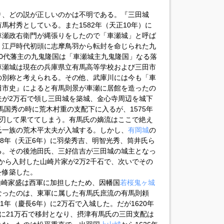
り、どの説が正しいのかは不明である。『三田城
馬村秀としている。また1582年（天正10年）に
車瀬政右衛門が縄張りをしたので「車瀬城」と呼ば
。江戸時代初頭に志摩鳥羽から転封を命じられた九
0代藩主の九鬼隆国は「車瀬城主九鬼隆国」なる落
車瀬城は現在の兵庫県立有馬高等学校および三田市
の別称と考えられる。その他、武庫川には今も「車
田市史』によると有馬則景が車瀬に居館を造ったの
夫が2万石で領し三田城を築城、金心寺周辺を城下
馬国秀の時に荒木村重の支配下に入るが、1575年
自刃して果ててしまう。有馬氏の嫡流はここで絶え
氏一族の荒木平太夫が入城する。しかし、
有岡城
の
78年（天正6年）に羽柴秀吉、明智光秀、筒井氏ら
る。その後池田氏、三好信吉が三田城の城主となっ
国から入封した山崎片家が2万2千石で、次いでその
を修築した。
で山崎家盛は西軍に加担したため、因幡国
若桜鬼ヶ城
なったのは、東軍に属した有馬氏庶流の有馬則頼
1年（慶長6年）に2万石で入城した。だが1620年
に21万石で移封となり、摂津有馬氏の三田支配は