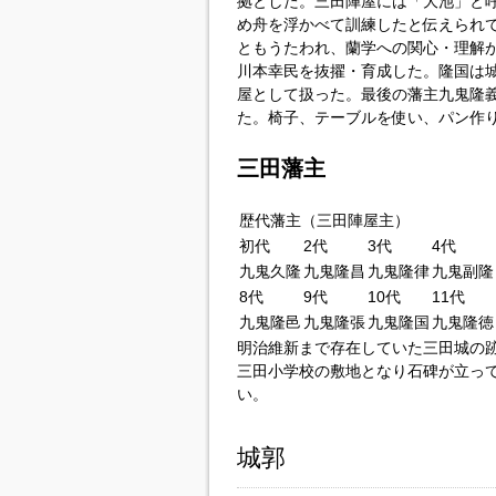
拠とした。三田陣屋には「大池」と
め舟を浮かべて訓練したと伝えられて
ともうたわれ、蘭学への関心・理解
川本幸民を抜擢・育成した。隆国は
屋として扱った。最後の藩主九鬼隆
た。椅子、テーブルを使い、パン作
三田藩主
歴代藩主（三田陣屋主）
初代
2代
3代
4代
九鬼久隆
九鬼隆昌
九鬼隆律
九鬼副隆
8代
9代
10代
11代
九鬼隆邑
九鬼隆張
九鬼隆国
九鬼隆徳
明治維新まで存在していた三田城の
三田小学校の敷地となり石碑が立っ
い。
城郭