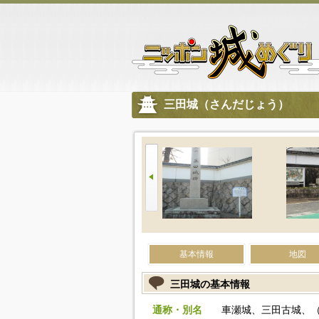
三田城（さんだじょう）
基本情報
地図
三田城の基本情報
通称・別名
車瀬城、三田古城、