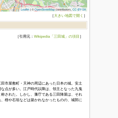
Leaflet
| ©
OpenStreetMap
contributors,
CC-BY-SA
［
大きい地図で開く
］
［引用元：
Wikipedia「三田城」の項目
］
三田市屋敷町・天神の周辺にあった日本の城。安土
明な点が多い。江戸時代以降は、領主となった九鬼
と称された。しかし、藩庁である三田陣屋は、それ
れ、櫓や石垣などは築かれなかったものの、城郭に