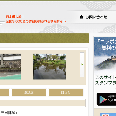
解説文
口コミ
（三田陣屋）