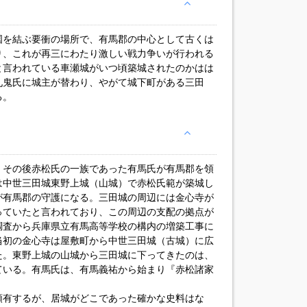
国を結ぶ要衝の場所で、有馬郡の中心として古くは
り、これが再三にわたり激しい戦力争いが行われる
と言われている車瀬城がいつ頃築城されたのかはは
九鬼氏に城主が替わり、やがて城下町がある三田
る。
、その後赤松氏の一族であった有馬氏が有馬郡を領
は中世三田城東野上城（山城）で赤松氏範が築城し
が有馬郡の守護になる。三田城の周辺には金心寺が
っていたと言われており、この周辺の支配の拠点が
調査から兵庫県立有馬高等学校の構内の増築工事に
当初の金心寺は屋敷町から中世三田城（古城）に広
た。東野上城の山城から三田城に下ってきたのは、
ている。有馬氏は、有馬義祐から始まり『赤松諸家
領有するが、居城がどこであった確かな史料はな