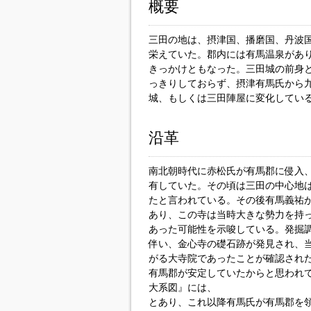
概要
三田の地は、摂津国、播磨国、丹波
栄えていた。郡内には有馬温泉があ
きっかけともなった。三田城の前身
っきりしておらず、摂津有馬氏から
城、もしくは三田陣屋に変化してい
沿革
南北朝時代に赤松氏が有馬郡に侵入
有していた。その頃は三田の中心地
たと言われている。その後有馬義祐
あり、この寺は当時大きな勢力を持
あった可能性を示唆している。発掘
伴い、金心寺の礎石跡が発見され、
がる大寺院であったことが確認され
有馬郡が安定していたからと思われ
大系図』には、
とあり、これ以降有馬氏が有馬郡を