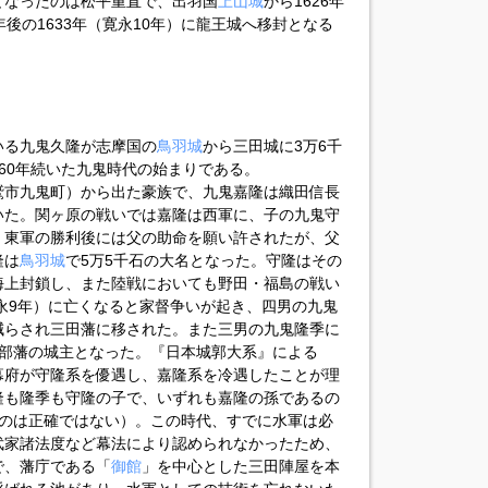
となったのは松平重直で、出羽国
上山城
から1626年
後の1633年（寛永10年）に龍王城へ移封となる
いる九鬼久隆が志摩国の
鳥羽城
から三田城に3万6千
60年続いた九鬼時代の始まりである。
鷲市九鬼町）から出た豪族で、九鬼嘉隆は織田信長
いた。関ヶ原の戦いでは嘉隆は西軍に、子の九鬼守
、東軍の勝利後には父の助命を願い許されたが、父
隆は
鳥羽城
で5万5千石の大名となった。守隆はその
海上封鎖し、また陸戦においても野田・福島の戦い
寛永9年）に亡くなると家督争いが起き、四男の九鬼
減らされ三田藩に移された。また三男の九鬼隆季に
綾部藩の城主となった。『日本城郭大系』による
幕府が守隆系を優遇し、嘉隆系を冷遇したことが理
隆も隆季も守隆の子で、いずれも嘉隆の孫であるの
るのは正確ではない）。この時代、すでに水軍は必
武家諸法度など幕法により認められなかったため、
で、藩庁である「
御館
」を中心とした三田陣屋を本