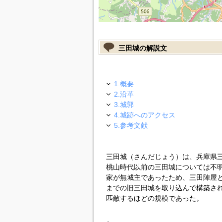
三田城の解説文
1.概要
2.沿革
3.城郭
4.城跡へのアクセス
5.参考文献
三田城（さんだじょう）は、兵庫県
桃山時代以前の三田城については不
家が無城主であったため、三田陣屋
までの旧三田城を取り込んで構築さ
匹敵するほどの規模であった。