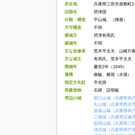
所在地
兵庫県三田市屋敷町2-
旧国名
摂津国
分類・構造
平山城、（陣屋）
天守構造
不明
築城主
摂津有馬氏
築城年
不明
主な改修者
荒木平太夫、山崎片
主な城主
有馬氏、荒木平太夫
廃城年
慶安2年（1649）
遺構
曲輪、横堀（水堀）
指定文化財
市史跡
再建造物
石碑、説明板
周辺の城
茶臼山城（兵庫県神
丸山城（兵庫県西宮
落葉山城（兵庫県神
三蔵城（兵庫県宝塚
藍岡山城（兵庫県三
淡河城（兵庫県神戸