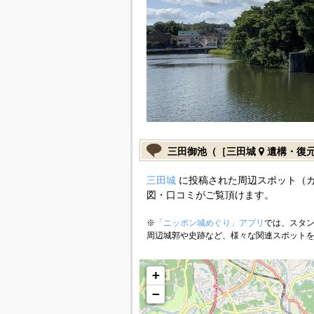
三田御池（［三田城
遺構・復
三田城
に投稿された周辺スポット（
図・口コミがご覧頂けます。
※
「ニッポン城めぐり」アプリ
では、スタン
周辺城郭や史跡など、様々な関連スポット
+
−