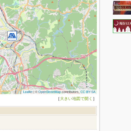
Leaflet
| ©
OpenStreetMap
contributors,
CC-BY-SA
［
大きい地図で開く
］