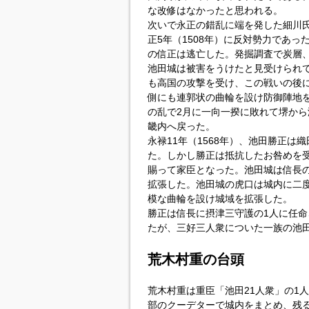
な改修はなかったと思われる。
次いで永正の錯乱に端を発した細川
正5年（1508年）に反対勢力であ
の信正は逃亡した。発掘調査で炭層
池田城は被害をうけたと見受けられて
も高国の攻撃を受け、この戦いの後
側にも連郭状の曲輪を設け防御陣地を
の乱で2月に一向一揆に敗れて堺から
畿内へ戻った。
永禄11年（1568年）、池田勝正
た。しかし勝正は抵抗したお咎めを
賜って家臣となった。池田城は信長
拡張した。池田城の虎口は城内に二
模な曲輪を設け城域を拡張した。
勝正は信長に摂津三守護の1人に任
たが、三好三人衆についた一族の池
荒木村重の台頭
荒木村重は重臣「池田21人衆」の1
部のクーデターで城内をまとめ、残