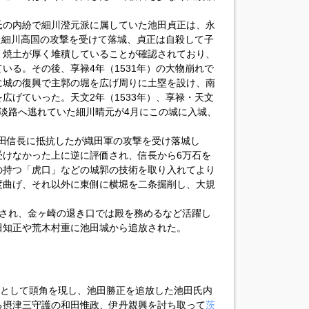
氏の内紛で細川澄元派に属していた池田貞正は、永
った細川高国の攻撃を受けて落城、貞正は自殺して子
、焼土が厚く堆積していることが確認されており、
いる。その後、享禄4年（1531年）の大物崩れで
に城の復興で主郭の堀を広げ周りに土塁を設け、南
広げていった。天文2年（1533年）、享禄・天文
淡路へ逃れていた細川晴元が4月にこの城に入城、
は織田信長に抵抗したが織田軍の攻撃を受け落城し
受けなかった上に逆に評価され、信長から6万石を
の持つ「虎口」などの城郭の技術を取り入れてより
度曲げ、それ以外に東側に横堀を二条掘削し、大規
命され、金ヶ崎の退き口では殿を務めるなど活躍し
田知正や荒木村重に池田城から追放された。
人として頭角を現し、池田勝正を追放した池田氏内
る摂津三守護の和田惟政、伊丹親興を討ち取って
茨