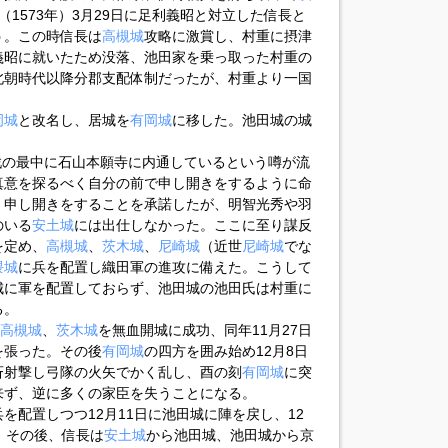
（1573年）3月29日に足利義昭と対立した信長と
う。この時信長は
高槻城
攻略に激賞し、村重に摂津
義昭に就いたため没落、池田家を乗っ取った村重の
北朝時代以降分郡支配体制だったが、村重より一国
岡城
と改名し、居城を
有岡城
に移した。池田城の城
合戦の最中に石山本願寺に内通しているという噂が流
真意を探るべく自分の前で申し開きをするように命
、申し開きをすることを承諾したが、明智光秀や羽
のいる
安土城
には出仕しなかった。ここに至り謀反
を定め、
高槻城
、
茨木城
、
尼崎城
（近世
尼崎城
でな
隈城
に兵を配置し織田軍の進攻に備えた。こうして
城に軍を配置しておらず、池田城の池田氏は村重に
る。
高槻城
、
茨木城
を無血開城に成功、同年11月27日
を張った。その後
有岡城
の四方を囲み始め12月8日
斉射撃し弓隊の火矢でかく乱し、酉の刻
有岡城
に突
来ず、逆に多くの家臣を失うことになる。
を配置しつつ12月11日に池田城に陣を戻し、12
。その後、信長は
安土城
から池田城、池田城から京