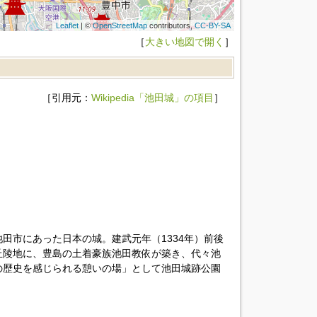
Leaflet
| ©
OpenStreetMap
contributors,
CC-BY-SA
［
大きい地図で開く
］
［引用元：
Wikipedia「池田城」の項目
］
田市にあった日本の城。建武元年（1334年）前後
丘陵地に、豊島の土着豪族池田教依が築き、代々池
の歴史を感じられる憩いの場」として池田城跡公園