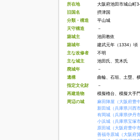
所在地
大阪府池田市城山町3-
旧国名
摂津国
分類・構造
平山城
天守構造
－
築城主
池田教依
築城年
建武元年（1334）頃
主な改修者
不明
主な城主
池田氏、荒木氏
廃城年
－
遺構
曲輪、石垣、土塁、
指定文化財
－
再建造物
模擬櫓台、模擬大手
周辺の城
麻田陣屋（大阪府豊
新田城（兵庫県川西
有岡城（兵庫県伊丹
小浜城（兵庫県宝塚
原田城（大阪府豊中
善福寺原城（大阪府