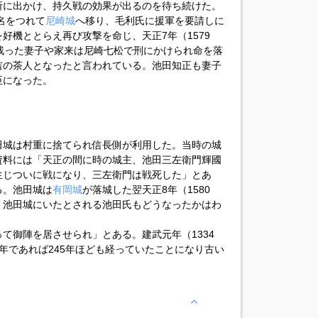
所に出かけ、持久戦の効果が出るのを待ち続けた。
名をつれて
尼崎城
へ移り、毛利氏に援軍を要請しに
好機ととらえ再び攻撃を命じ、天正7年（1579
残った妻子や家来は尼崎七松で刑にかけられ命を落
吉の茶人となったと言われている。池田知正も妻子
臣になった。
田城は村重に捨てられ信長側が利用した。当時の城
資料には「天正の間に時の城主、池田三左衛門輝國
生じついに戦になり、三左衛門は戦死した」とあ
る。池田城は
有岡城
が落城した翌天正8年（1580
。池田城にいたとされる池田氏もどうなったかはわ
て御陣を居させられ」とある。建武元年（1334
年であれば245年ほども経っていたことになり古い