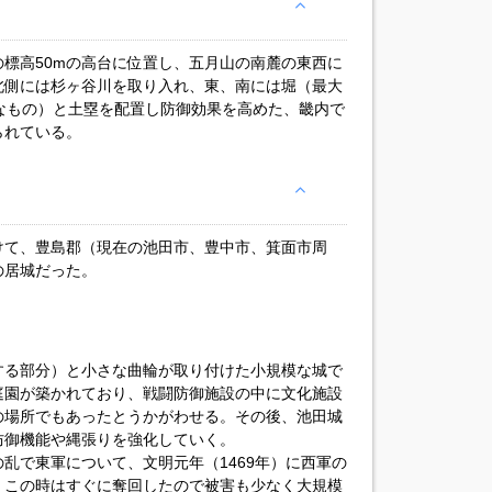
の標高50mの高台に位置し、五月山の南麓の東西に
北側には杉ヶ谷川を取り入れ、東、南には堀（最大
規模なもの）と土塁を配置し防御効果を高めた、畿内で
られている。
けて、豊島郡（現在の池田市、豊中市、箕面市周
の居城だった。
する部分）と小さな曲輪が取り付けた小規模な城で
庭園が築かれており、戦闘防御施設の中に文化施設
の場所でもあったとうかがわせる。その後、池田城
防御機能や縄張りを強化していく。
乱で東軍について、文明元年（1469年）に西軍の
。この時はすぐに奪回したので被害も少なく大規模