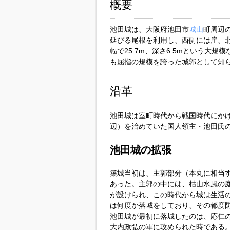
概要
池田城は、大阪府池田市
城山
町周辺
延びる尾根を利用し、西側には崖、
幅で25.7m、深さ6.5mという大
も屈指の規模を誇った城郭として知
沿革
池田城は室町時代から戦国時代にか
辺）を治めていた国人領主・池田氏
池田城の拡張
築城当初は、主郭部分（本丸に相当
あった。主郭の中には、枯山水風の
が設けられ、この時代から城は生活
は何度か落城をしており、その都度
池田城が最初に落城したのは、応仁の
大内政弘の軍に攻められた時である