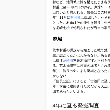
都など、池田城に陣を構えたまま各
村重は翌年9月2日の深夜、家来5、6
出向いたと思われる。信長はこの時を
年）11月に
有岡城
は落城した。生き
とした。村重はその後生き残り、秀
を尼崎七松で処刑されたが秀吉の家
廃城
荒木村重の謀反から始まった戦で池
主が誰だったかはわからない。ある
は攝津
尼崎城
主荒木攝津守と不和を
る。荒木攝津守は村重の縁者とされ
年）、信長の命により廃城となった
からない。
『信長公記』によると「古池田に至っ
年）前後に建築されたのだから天正8
城であったといえる。
4年に亘る発掘調査