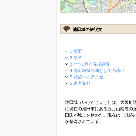
池田城の解説文
1.概要
2.沿革
3.4年に亘る発掘調査
4.池田城跡公園としての演出
5.城跡へのアクセス
6.参考文献
池田城（いけだじょう）は、大阪府池
に現在の池田市にある五月山南麓の
田氏が城主を務めた。現在は「城跡
が整備されている。