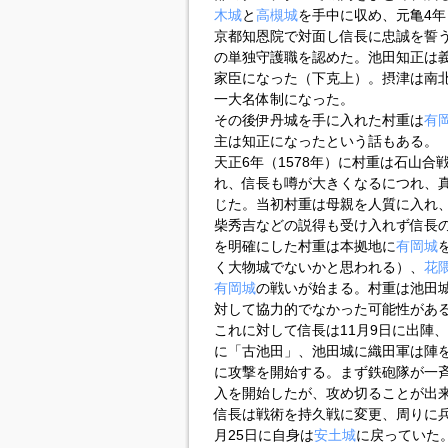
木城
と
高槻城
を手中に収め、元亀4年
京都知恩院で対面し信長に忠誠を誓
の単独守護職を認めた。池田知正は
家臣になった（下克上）。摂津は南
一大名体制になった。
その後伊丹城を手に入れた村重は
有
主は知正になったという話もある。
天正6年（1578年）に村重は石山
れ、信長も噂が大きくなるにつれ、
じた。当初村重は母親を人質に入れ
柴秀吉などの説得も受け入れず信長
を明確にした村重は本拠地に
有岡城
く大物城でないかと思われる）、
花
有岡城
の戦いが始まる。村重は池田
対して協力的でなかった可能性があ
これに対して信長は11月9日に出陣、
に「古池田」、池田城に織田軍は陣
に攻撃を開始する。まず鉄砲隊が一
入を開始したが、攻め切ることが出
信長は戦術を持久戦に変更、周りに兵
月25日に自身は
安土城
に戻っていた