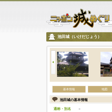
池田城（いけだじょう）
基本情報
地図
池田城の基本情報
通称・別名
－