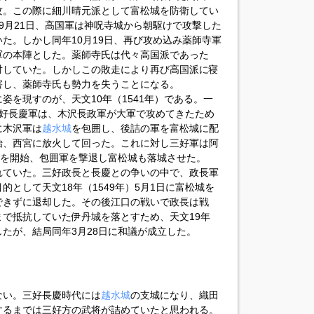
攻。この際に細川晴元派として富松城を防衛してい
9月21日、高国軍は神呪寺城から朝駆けで攻撃した
た。しかし同年10月19日、再び攻め込み薬師寺軍
軍の本陣とした。薬師寺氏は代々高国派であった
対していた。しかしこの敗走により再び高国派に寝
害し、薬師寺氏も勢力を失うことになる。
姿を現すのが、天文10年（1541年）である。一
三好長慶軍は、木沢長政軍が大軍で攻めてきたため
に木沢軍は
越水城
を包囲し、後詰の軍を富松城に配
始、西宮に放火して回った。これに対し三好軍は阿
撃を開始、包囲軍を撃退し富松城も落城させた。
れていた。三好政長と長慶との争いの中で、政長軍
として天文18年（1549年）5月1日に富松城を
できずに退却した。その後江口の戦いで政長は戦
で抵抗していた伊丹城を落とすため、天文19年
城したが、結局同年3月28日に和議が成立した。
ない。三好長慶時代には
越水城
の支城になり、織田
するまでは三好方の武将が詰めていたと思われる。