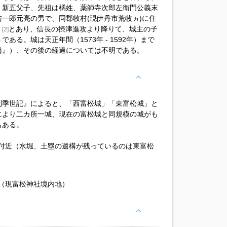
・新五父子、先祖は橘姓、薬師寺次郎左衛門公義末
一郎元亮の男で、同郡牧村(現伊丹市荒牧ヵ)に住
」
とあり、信長の摂津進攻より降りて、城主の子
[2]
る。城は天正年間（1573年 - 1592年）まで
橋』）、その後の経過については不明である。
利季世記』によると、「西富松城」「東富松城」と
により二カ所一城、現在の富松城と同規模の城がも
もある。
付近（水堀、土塁の遺構が残っているのは東富松
（現富松神社境内地）