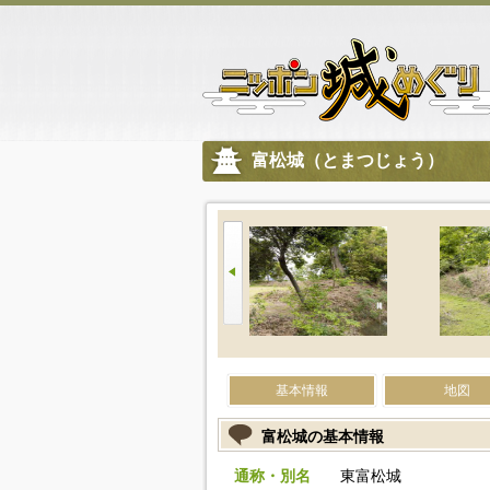
富松城（とまつじょう）
基本情報
地図
富松城の基本情報
通称・別名
東富松城