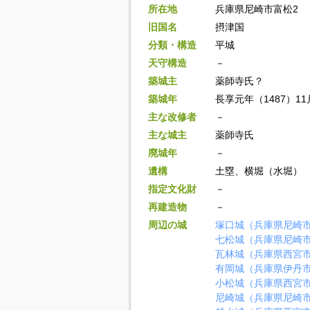
所在地
兵庫県尼崎市富松2
旧国名
摂津国
分類・構造
平城
天守構造
－
築城主
薬師寺氏？
築城年
長享元年（1487）1
主な改修者
－
主な城主
薬師寺氏
廃城年
－
遺構
土塁、横堀（水堀）
指定文化財
－
再建造物
－
周辺の城
塚口城（兵庫県尼崎
七松城（兵庫県尼崎
瓦林城（兵庫県西宮
有岡城（兵庫県伊丹
小松城（兵庫県西宮
尼崎城（兵庫県尼崎