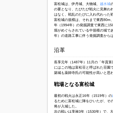
富松城は、伊丹城、大物城、
越水城
の要となり、たびたび戦火に見舞わ
はなく、戦乱のたびに入れ代わった
富松城の規模は、それまで東西80m
年（1994年）の発掘調査で東西に15
堀がめぐらされている中規模の城であ
年）の道路工事に伴う発掘調査から
沿革
長享元年（1487年）11月の「年
にはこの地は富松荘と呼ばれた荘園
築城も薬師寺氏の可能性が高いと思
戦場となる富松城
最初の戦火は永正16年（1519年）の
るために富松城に陣をひいたが、そ
将が入城した。
次の戦いは享禄3年（1530年）で、