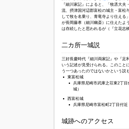
『細川家記』によると、「牧丞大夫
流、摂津国河辺郡富松の城主・富松与
して牧を名乗り、青竜寺より仕える
が長岡藤孝（細川幽斎）に仕えたようであ
は存続したと思われるが（『立花志
二カ所一城説
三好長慶時代『細川両家記』や『足
いう記述が見受けられる。このこと
う一つあったのではないかという説
東富松城
兵庫県尼崎市武庫之荘東2丁目
城）
西富松城
兵庫県尼崎市富松町2丁目付近
城跡へのアクセス