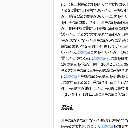
は、浦上村宗の力を借りて摂津に侵
たのは薬師寺国勢であった。享禄3年
が、晴元派の救援があり一旦兵を引い
を伊丹城に敗走させ、富松城を高国
が、例外的に薬師寺国勢は高国に敵
返った。この後大物崩れで高国が自
主が居なくなった富松城が次に歴史に
庫城の戦いで2ヶ月間包囲していた
いったん
越水城
に兵を引いたが、逆
置した。木沢軍は
越水城
へ攻撃を開
波に援軍を求め、同年10月2日に反
その後富松城は三好長慶派に占拠さ
は
越水城
と中嶋城の長慶軍を分断を目的
攻撃するものの、落城させることは
死、長慶方が勝利した。長慶は最後ま
（1549年）1月11日に富松城に入
廃城
富松城が廃城となった時期は明確で
信長の摂津進攻により
越水城
を放棄