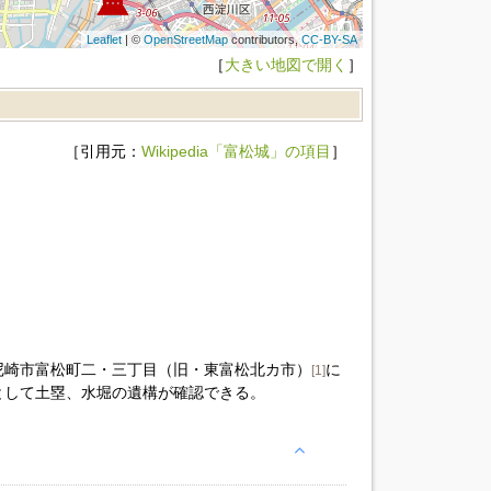
Leaflet
| ©
OpenStreetMap
contributors,
CC-BY-SA
［
大きい地図で開く
］
［引用元：
Wikipedia「富松城」の項目
］
尼崎市富松町二・三丁目（旧・東富松北カ市）
に
[1]
として土塁、水堀の遺構が確認できる。