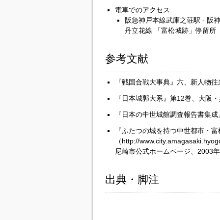
電車でのアクセス
阪急神戸本線武庫之荘駅 - 阪神
丹立花線 「富松城跡」停留所
参考文献
『戦国合戦大事典』六、新人物往来
『日本城郭大系』第12巻、大阪・
『日本の中世城館調査報告書集成』
『ふたつの城を持つ中世都市・富
（http://www.city.amagasaki.hyog
尼崎市公式ホームページ、2003年
出典・脚注