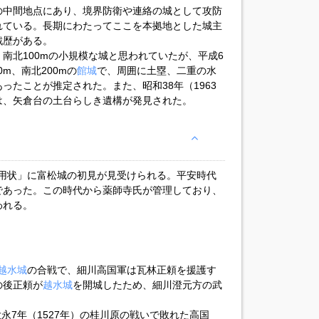
の中間地点にあり、境界防衛や連絡の城として攻防
れている。長期にわたってここを本拠地とした城主
戦歴がある。
、南北100mの小規模な城と思われていたが、平成6
0m、南北200mの
館城
で、周囲に土塁、二重の水
ったことが推定された。また、昭和38年（1963
は、矢倉台の土台らしき遺構が発見された。
貢算用状」に富松城の初見が見受けられる。平安時代
であった。この時代から薬師寺氏が管理しており、
われる。
越水城
の合戦で、細川高国軍は瓦林正頼を援護す
の後正頼が
越水城
を開城したため、細川澄元方の武
大永7年（1527年）の桂川原の戦いで敗れた高国