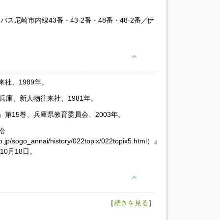
バス尼崎市内線43番・43-2番・48番・48-2番／伊
社、1989年。
兵庫、新人物往来社、1981年。
第15巻、兵庫県教育委員会、2003年。
松
o.jp/sogo_annai/history/022topix/022topix5.html）』
10月18日。
［
続きを見る
］