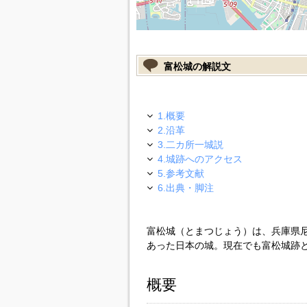
富松城の解説文
1.概要
2.沿革
3.二カ所一城説
4.城跡へのアクセス
5.参考文献
6.出典・脚注
富松城（とまつじょう）は、兵庫県
あった日本の城。現在でも富松城跡
概要