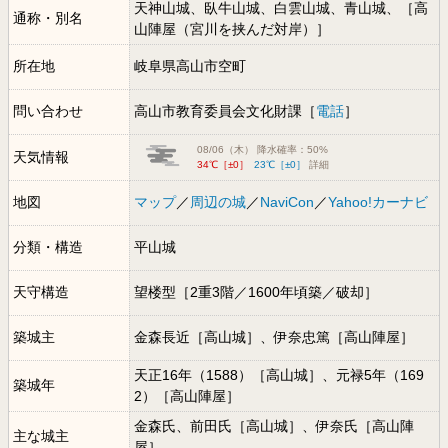
天神山城、臥牛山城、白雲山城、青山城、［高
通称・別名
山陣屋（宮川を挟んだ対岸）］
所在地
岐阜県高山市空町
問い合わせ
高山市教育委員会文化財課［
電話
］
08/06（木） 降水確率：50%
天気情報
34℃［±0］
23℃［±0］
詳細
地図
マップ
／
周辺の城
／
NaviCon
／
Yahoo!カーナビ
分類・構造
平山城
天守構造
望楼型［2重3階／1600年頃築／破却］
築城主
金森長近［高山城］、伊奈忠篤［高山陣屋］
天正16年（1588）［高山城］、元禄5年（169
築城年
2）［高山陣屋］
金森氏、前田氏［高山城］、伊奈氏［高山陣
主な城主
屋］