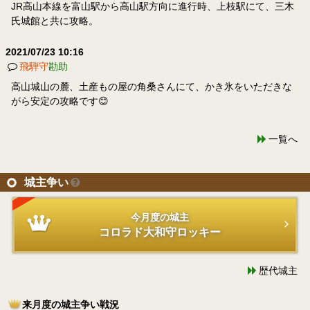
JR高山本線を富山駅から高山駅方向に進行時、上枝駅にて、三木
氏城館と共に攻略。
2021/07/23 10:16
飛騨守
勘助
高山城山の麓、土産もの屋の角桑さんにて、かき氷をいただきな
がら安定の攻略です😊
一覧へ
城主争い
今月度の城主
コロラド大和守ロッキー
歴代城主
来月度の城主争い戦況