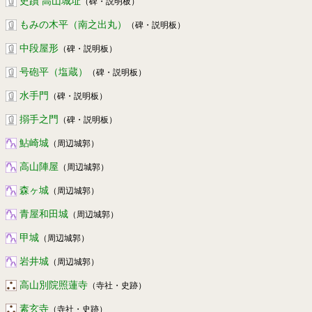
史蹟 高山城址
（碑・説明板）
もみの木平（南之出丸）
（碑・説明板）
中段屋形
（碑・説明板）
号砲平（塩蔵）
（碑・説明板）
水手門
（碑・説明板）
搦手之門
（碑・説明板）
鮎崎城
（周辺城郭）
高山陣屋
（周辺城郭）
森ヶ城
（周辺城郭）
青屋和田城
（周辺城郭）
甲城
（周辺城郭）
岩井城
（周辺城郭）
高山別院照蓮寺
（寺社・史跡）
素玄寺
（寺社・史跡）