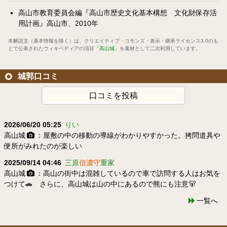
高山市教育委員会編『高山市歴史文化基本構想 文化財保存活
用計画』高山市、2010年
本解説文（基本情報を除く）は、
クリエイティブ・コモンズ・表示・継承ライセンス3.0
のも
とで公表されたウィキペディアの項目
「高山城」
を素材として二次利用しています。
城郭口コミ
口コミを投稿
2026/06/20 05:25
りい
高山城
：屋敷の中の移動の導線がわかりやすかった。拷問道具や
便所がみれたのが楽しい
2025/09/14 04:46
三原
信濃守
重家
高山城
：高山の街中は混雑しているので車で訪問する人はお気を
つけて🚗 さらに、高山城は山の中にあるので熊にも注意🐻
一覧へ