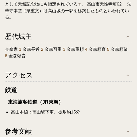
として天然記念物にも指定されている
。 高山市天性寺町62 法
[2]
華寺本堂（県重文）は高山城の一郭を移築したものといわれてい
る。
歴代城主
金森家
1.
金森長近
2.
金森可重
3.
金森重頼
4.
金森頼直
5.
金森頼業
6.
金森頼旹
アクセス
鉄道
東海旅客鉄道（JR東海）
高山本線：高山駅下車、徒歩約15分
参考文献