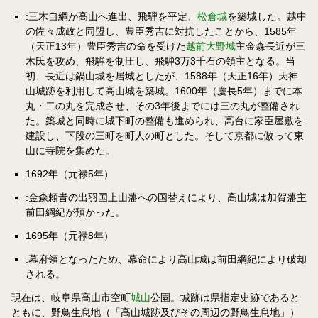
:三木自綱が高山へ進出、飛騨を平定、
松倉城
を築城した。越中
の佐々成政と同盟し、豊臣秀吉に対抗したことから、1585年
（天正13年）豊臣秀吉の命を受けた
越前大野城
主金森長近が三
木氏を攻め、飛騨を制圧し、飛騨3万3千石の領主となる。当
初、長近は鍋山城を居城としたが、1588年（天正16年）天神
山城跡を利用して高山城を築城。1600年（慶長5年）までに本
丸・二の丸を完成させ、その3年後までには三の丸が整備され
た。築城と同時に城下町の整備も進められ、高台に家臣屋敷を
建設し、下段の三町を町人の町とした。そして京都に倣って東
山に寺院を集めた。
1692年（元禄5年）
:金森頼旹の出羽国上山藩への国替えにより、高山城は加賀藩主
前田綱紀が預かった。
1695年（元禄8年）
:幕府領となったため、幕命により高山城は前田綱紀により破却
される。
現在は、岐阜県高山市空町
城山
公園。城跡は県指定史跡であると
ともに、野鳥生息地（「高山城跡及びその周辺の野鳥生息地」）