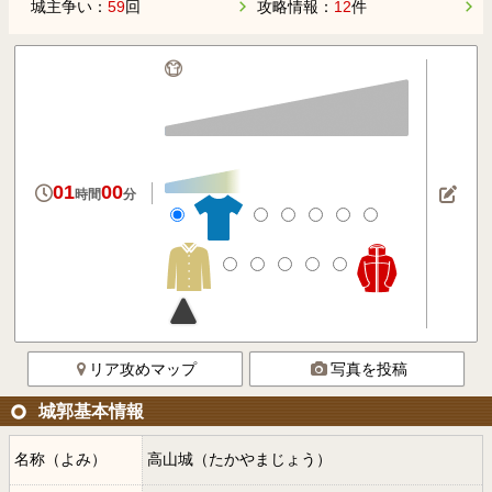
城主争い：
59
回
攻略情報：
12
件
01
00
時間
分
リア攻めマップ
写真を投稿
城郭基本情報
名称（よみ）
高山城（たかやまじょう）