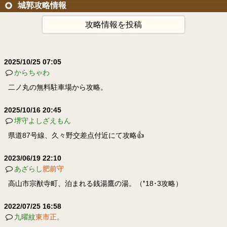
城郭攻略情報
攻略情報を投稿
2025/10/25 07:05
からちゃわ
二ノ丸の無料駐車場から攻略。
2025/10/16 20:45
堺守よしざえもん
県道87号線、久々野交差点付近にて攻略👍
2023/06/19 22:10
あざらし
肥前守
高山市宗猷寺町、泊まれる銭湯鷹の湯。（❜18･3攻略）
2022/07/25 16:58
九曜紋
東市正
。