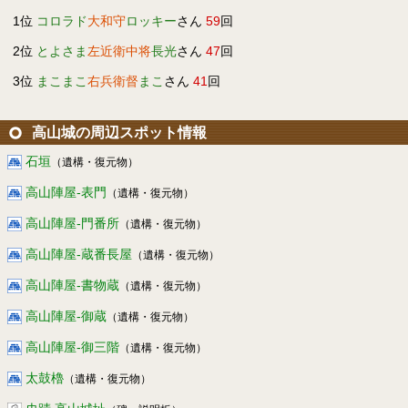
1位
コロラド
大和守
ロッキー
さん
59
回
2位
とよさま
左近衛中将
長光
さん
47
回
3位
まこまこ
右兵衛督
まこ
さん
41
回
高山城の周辺スポット情報
石垣
（遺構・復元物）
高山陣屋-表門
（遺構・復元物）
高山陣屋-門番所
（遺構・復元物）
高山陣屋-蔵番長屋
（遺構・復元物）
高山陣屋-書物蔵
（遺構・復元物）
高山陣屋-御蔵
（遺構・復元物）
高山陣屋-御三階
（遺構・復元物）
太鼓櫓
（遺構・復元物）