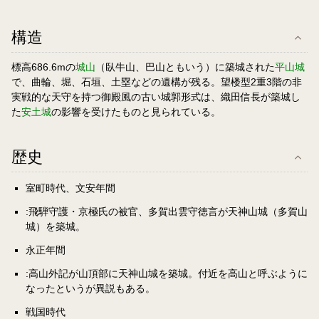
構造
標高686.6mの
城山
（臥牛山、巴山ともいう）に築城された
平山城
で、曲輪、堀、石垣、土塁などの遺構が残る。望楼型2重3階の非
実戦的な天守を持つ御殿風の古い城郭形式は、織田信長が築城し
た
安土城
の影響を受けたものと見られている。
歴史
室町時代、文安年間
:飛騨守護・京極氏の被官、多賀出雲守徳言が天神山城（多賀山
城）を築城。
永正年間
:高山外記が山頂部に天神山城を築城。付近を高山と呼ぶように
なったというが異説もある。
戦国時代