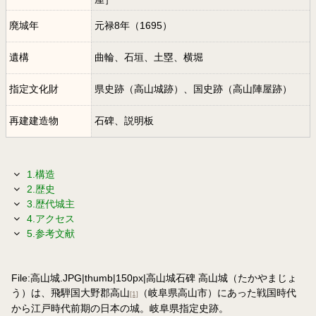
廃城年
元禄8年（1695）
遺構
曲輪、石垣、土塁、横堀
指定文化財
県史跡（高山城跡）、国史跡（高山陣屋跡）
再建建造物
石碑、説明板
1.構造
2.歴史
3.歴代城主
4.アクセス
5.参考文献
File:高山城.JPG|thumb|150px|高山城石碑 高山城（たかやまじょ
う）は、飛騨国大野郡高山
（岐阜県高山市）にあった戦国時代
[1]
から江戸時代前期の日本の城。岐阜県指定史跡。