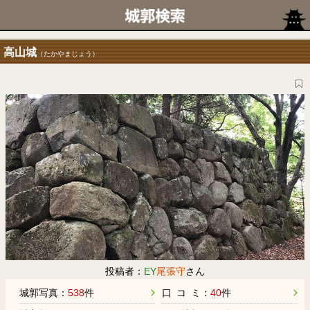
高山城
（たかやまじょう）
投稿者：
EY
尾張守
さん
城郭写真：
538
件
口 コ ミ：
40
件