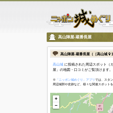
高山陣屋-蔵番長屋
高山陣屋-蔵番長屋（［高山城
高山城
に投稿された周辺スポット（カ
屋」の地図・口コミがご覧頂けます。
※
「ニッポン城めぐり」アプリ
では、スタン
周辺城郭や史跡など、様々な関連スポット
+
−