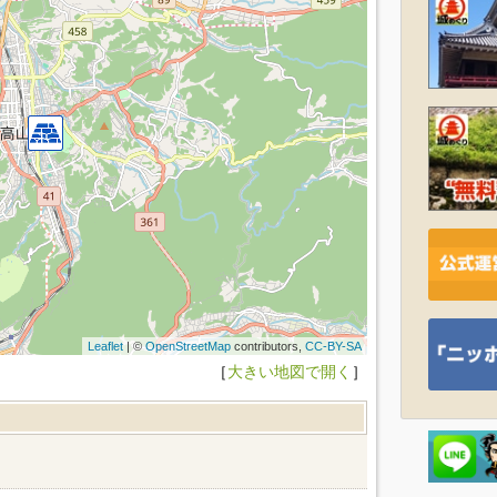
Leaflet
| ©
OpenStreetMap
contributors,
CC-BY-SA
［
大きい地図で開く
］